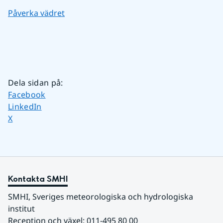
Påverka vädret
Dela sidan på
:
Dela sidan på
Facebook
Dela sidan på
LinkedIn
Dela sidan på
X
Kontakta SMHI
SMHI, Sveriges meteorologiska och hydrologiska 
institut
Reception och växel: 011-495 80 00