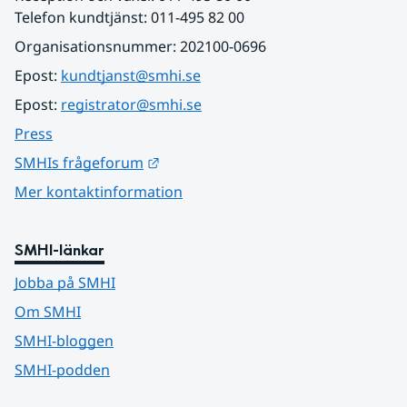
Telefon kundtjänst: 011-495 82 00
Organisationsnummer: 202100-0696
Epost: 
kundtjanst@smhi.se
Epost: 
registrator@smhi.se
Press
Länk till annan webbplats.
SMHIs frågeforum
Mer kontaktinformation
SMHI-länkar
Jobba på SMHI
Om SMHI
SMHI-bloggen
SMHI-podden