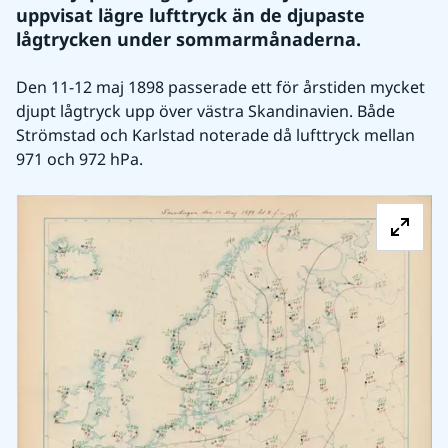
uppvisat lägre lufttryck än de djupaste 
lågtrycken under sommarmånaderna.
Den 11-12 maj 1898 passerade ett för årstiden mycket 
djupt lågtryck upp över västra Skandinavien. Både 
Strömstad och Karlstad noterade då lufttryck mellan 
971 och 972 hPa.
Fö