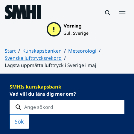
Hoppa till sidans innehåll
Meny
Varning
Gul, Sverige
Start
Kunskapsbanken
Meteorologi
Svenska lufttrycksrekord
Lägsta uppmätta lufttryck i Sverige i maj
Huvudinnehåll
SMHIs kunskapsbank
Vad vill du lära dig mer om?