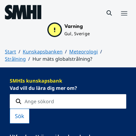
Hoppa till sidans innehåll
Meny
Varning
Gul, Sverige
Start
Kunskapsbanken
Meteorologi
Strålning
Hur mäts globalstrålning?
Huvudinnehåll
SMHIs kunskapsbank
Vad vill du lära dig mer om?