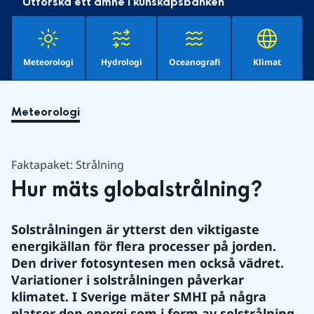
Utforska ett ämne i kunskapsbanken
Meteorologi
Hydrologi
Oceanografi
Klimat
Meteorologi
Faktapaket: Strålning
Hur mäts globalstrålning?
Solstrålningen är ytterst den viktigaste 
energikällan för flera processer på jorden. 
Den driver fotosyntesen men också vädret. 
Variationer i solstrålningen påverkar 
klimatet. I Sverige mäter SMHI på några 
platser den energi som i form av solstrålning 