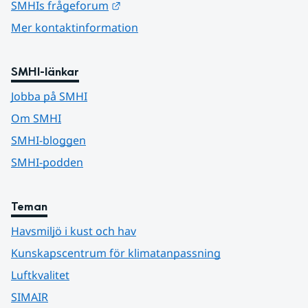
Länk till annan webbplats.
SMHIs frågeforum
Mer kontaktinformation
SMHI-länkar
Jobba på SMHI
Om SMHI
SMHI-bloggen
SMHI-podden
Teman
Havsmiljö i kust och hav
Kunskapscentrum för klimatanpassning
Luftkvalitet
SIMAIR