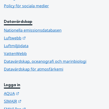
Policy för sociala medier
Datavärdskap
Nationella emissionsdatabasen
Länk till annan webbplats.
Luftwebb
Luftmiljödata
VattenWebb
Datavärdskap, oceanografi och marinbiologi
Datavärdskap för atmosfärkemi
Logga in
Länk till annan webbplats.
AQUA
Länk till annan webbplats.
SIMAIR
Länk till annan webbplats.
SMHI Pro