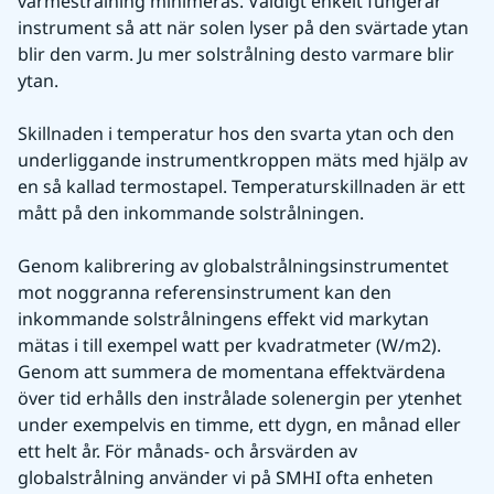
värmestrålning minimeras. Väldigt enkelt fungerar 
instrument så att när solen lyser på den svärtade ytan 
blir den varm. Ju mer solstrålning desto varmare blir 
ytan.
Skillnaden i temperatur hos den svarta ytan och den 
underliggande instrumentkroppen mäts med hjälp av 
en så kallad termostapel. Temperaturskillnaden är ett 
mått på den inkommande solstrålningen.
Genom kalibrering av globalstrålningsinstrumentet 
mot noggranna referensinstrument kan den 
inkommande solstrålningens effekt vid markytan 
mätas i till exempel watt per kvadratmeter (W/m2). 
Genom att summera de momentana effektvärdena 
över tid erhålls den instrålade solenergin per ytenhet 
under exempelvis en timme, ett dygn, en månad eller 
ett helt år. För månads- och årsvärden av 
globalstrålning använder vi på SMHI ofta enheten 