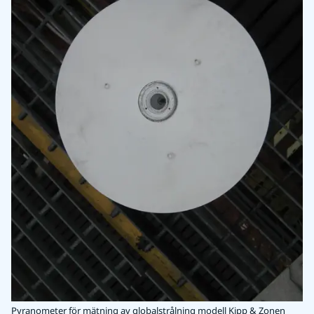
Pyranometer för mätning av globalstrålning modell Kipp & Zonen