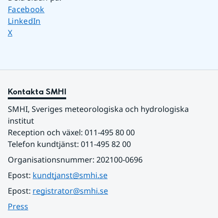
Dela sidan på
Facebook
Dela sidan på
LinkedIn
Dela sidan på
X
Kontakta SMHI
SMHI, Sveriges meteorologiska och hydrologiska 
institut
Reception och växel: 011-495 80 00
Telefon kundtjänst: 011-495 82 00
Organisationsnummer: 202100-0696
Epost: 
kundtjanst@smhi.se
Epost: 
registrator@smhi.se
Press