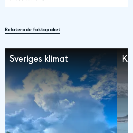
Relaterade faktapaket
Sveriges klimat
Kl