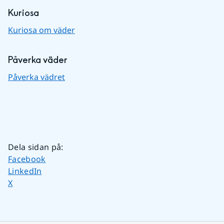
Kuriosa
Kuriosa om väder
Påverka väder
Påverka vädret
Dela sidan på
:
Dela sidan på
Facebook
Dela sidan på
LinkedIn
Dela sidan på
X