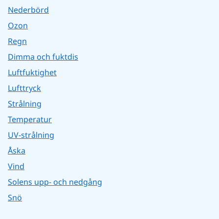
Nederbörd
Ozon
Regn
Dimma och fuktdis
Luftfuktighet
Lufttryck
Strålning
Temperatur
UV-strålning
Åska
Vind
Solens upp- och nedgång
Snö