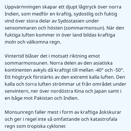
Uppvärmningen skapar ett djupt lågtryck över norra 
Indien, som medför en kraftig, sydostlig och fuktig 
vind över stora delar av Sydostasien under 
sensommaren och hösten (sommarmonsun). När den 
fuktiga luften kommer in över land bildas kraftiga 
moln och välkomna regn.
Vintertid blåser det i motsatt riktning emot 
sommarmonsunen. Norra delen av den asiatiska 
kontinenten avkyls då kraftigt till mellan -40° och -50°. 
Ett högtryck förstärks av den extremt kalla luften. Den 
kalla och torra luften strömmar ut från området under 
senvintern, ner över nordöstra Kina och Japan samt i 
en båge mot Pakistan och Indien.
Monsunregn faller mest i form av kraftiga åskskurar 
och ger i regel inte så omfattande och katastrofala 
regn som tropiska cykloner.