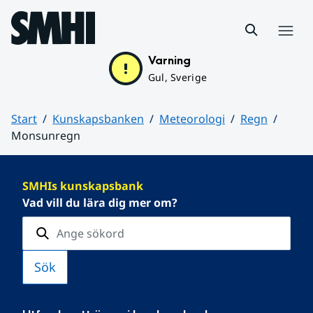
Hoppa till sidans innehåll
Meny
Varning
Gul, Sverige
Start
Kunskapsbanken
Meteorologi
Regn
Monsunregn
Huvudinnehåll
SMHIs kunskapsbank
Vad vill du lära dig mer om?