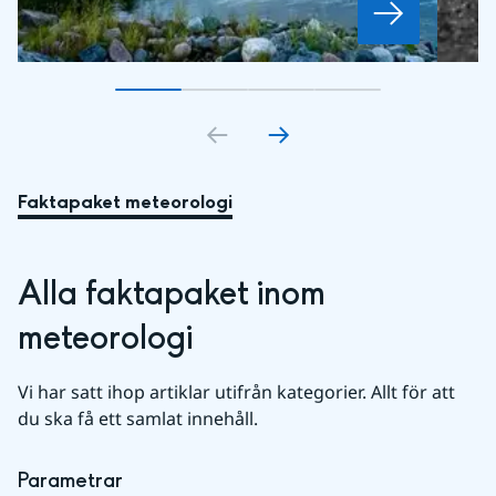
Gå till bildkort
Gå till bildkort
1
Gå till bildkort
2
Gå till bildkort
3
4
Faktapaket meteorologi
Alla faktapaket inom 
meteorologi
Vi har satt ihop artiklar utifrån kategorier. Allt för att 
du ska få ett samlat innehåll.
Parametrar