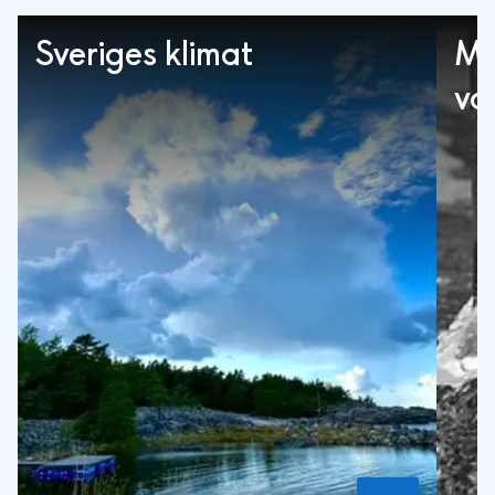
Sveriges klimat
Mä
va