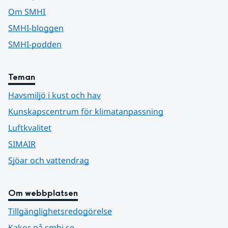
Om SMHI
SMHI-bloggen
SMHI-podden
Teman
Havsmiljö i kust och hav
Kunskapscentrum för klimatanpassning
Luftkvalitet
SIMAIR
Sjöar och vattendrag
Om webbplatsen
Tillgänglighetsredogörelse
Kakor på smhi.se