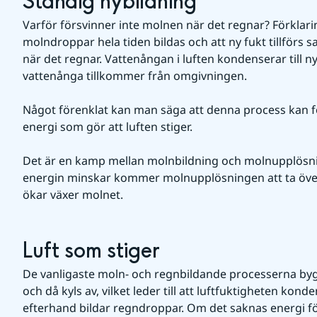
Ständig nybildning
Varför försvinner inte molnen när det regnar? Förklaring
molndroppar hela tiden bildas och att ny fukt tillförs s
när det regnar. Vattenångan i luften kondenserar till 
vattenånga tillkommer från omgivningen.
Något förenklat kan man säga att denna process kan fo
energi som gör att luften stiger.
Det är en kamp mellan molnbildning och molnupplösni
energin minskar kommer molnupplösningen att ta över
ökar växer molnet.  
Luft som stiger
De vanligaste moln- och regnbildande processerna bygge
och då kyls av, vilket leder till att luftfuktigheten kond
efterhand bildar regndroppar. Om det saknas energi för a