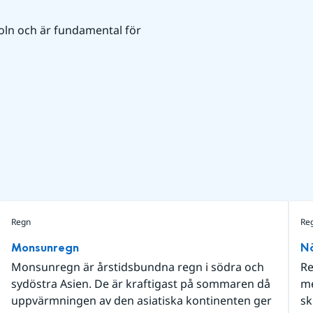
moln och är fundamental för 
Regn
Re
Monsunregn
Nä
Monsunregn är årstidsbundna regn i södra och
Re
sydöstra Asien. De är kraftigast på sommaren då
me
uppvärmningen av den asiatiska kontinenten ger
sk