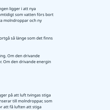
en ligger i att nya 
amtidigt som vatten förs bort 
nya molndroppar och ny 
rtgå så länge som det finns 
ng. Om den drivande 
. Om den drivande energin 
r på att luft tvingas stiga 
enserar till molndroppar, som 
tt få luften att stiga 