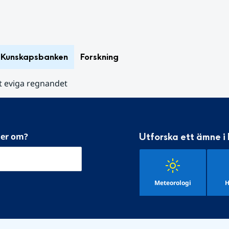
Kunskapsbanken
Forskning
t eviga regnandet
mer om?
Utforska ett ämne i
Meteorologi
H