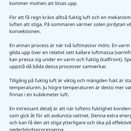
kommer molnen att lösas upp.
För att få regn krävs alltså fuktig luft och en mekanism
luften att stiga. På sommaren värmer solen jordytan vil
konvektionen.
En annan process är när två luftmassor möts. En varm 
glida upp över en relativt sett kallare luftmassa (varmfro
kan pressa sig under en varm och fuktig (kallfront). Spe
uppstå då båda dessa processer samverkar.
Tillgång på fuktig luft är viktig och mängden fukt är st
temperaturen. Ju högre temperaturen är desto mer vatt
finnas i en kubikmeter luft.
En intressant detalj är att när luftens fuktighet konden
som gick åt för att avdunsta vattnet. Denna extra energ
och kan få den att stiga ytterligare och öka på effektivit
nederbördsprocesserna.