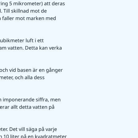
ing 5 mikrometer) att deras 
Till skillnad mot de 
m faller mot marken med 
bikmeter luft i ett 
m vatten. Detta kan verka 
och vid basen är en gånger 
eter, och alla dess 
En imponerande siffra, men 
erar allt detta vatten på 
. Det vill säga på varje 
h 10 liter på en kvadratmeter 