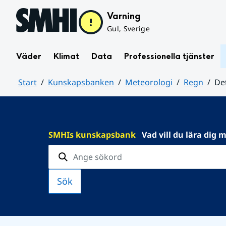
Hoppa till sidans innehåll
Varning
Gul, Sverige
Väder
Klimat
Data
Professionella tjänster
Start
Kunskapsbanken
Meteorologi
Regn
De
Huvudinnehåll
SMHIs kunskapsbank
Vad vill du lära dig 