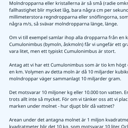
Molndropparna eller kristallerna är så små (radie omkr
fallhastighet blir mycket låg, bara några cm per sekund. 
millimeterstora regndropparna eller snöflingorna, so
några m/s, så svävar molndropparna länge, länge.
Om vi till exempel samlar ihop alla dropparna från en ku
Cumulonimbus (bymoln, åskmoln) får vi ungefär ett gra
vara litet, men ett typiskt Cumulonimbus är stort.
Antag att vi har ett Cumulonimbus som är tio km högt 
en km. Volymen av detta moln är då 10 miljarder kubikm
molndroppar väger sammanlagt 10 miljarder gram.
Det motsvarar 10 miljoner kg eller 10.000 ton vatten. 
trots allt inte så mycket. För om vi tänker oss att vi plac
marken under molnet - hur djupt blir då vattnet?
Arean under det antagna molnet är 1 miljon kvadratmeter
kvadratmeter blir det 10 kg, som motsvarar 10 liter. Oc