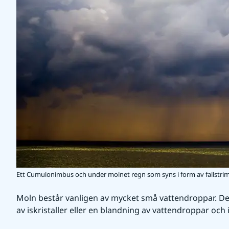
Ett Cumulonimbus och under molnet regn som syns i form av fallstri
Moln består vanligen av mycket små vattendroppar. De
av iskristaller eller en blandning av vattendroppar och is