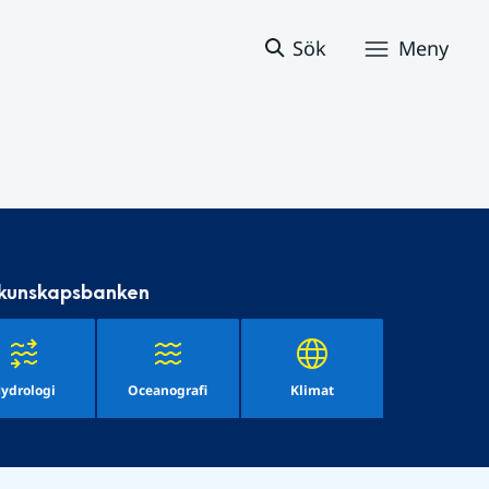
Sök
Meny
 kunskapsbanken
ydrologi
Oceanografi
Klimat