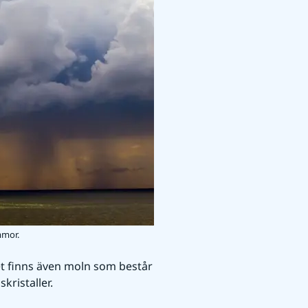
mmor.
t finns även moln som består 
kristaller. 