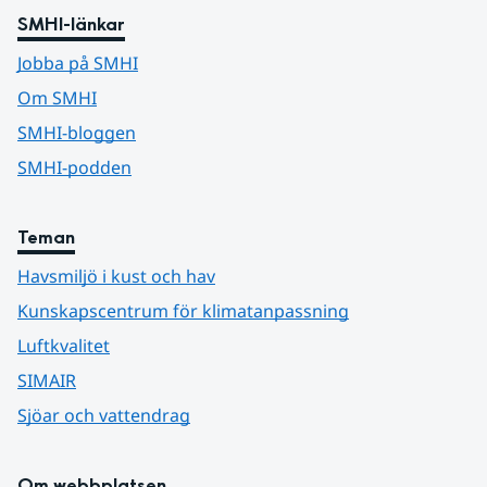
SMHI-länkar
Jobba på SMHI
Om SMHI
SMHI-bloggen
SMHI-podden
Teman
Havsmiljö i kust och hav
Kunskapscentrum för klimatanpassning
Luftkvalitet
SIMAIR
Sjöar och vattendrag
Om webbplatsen