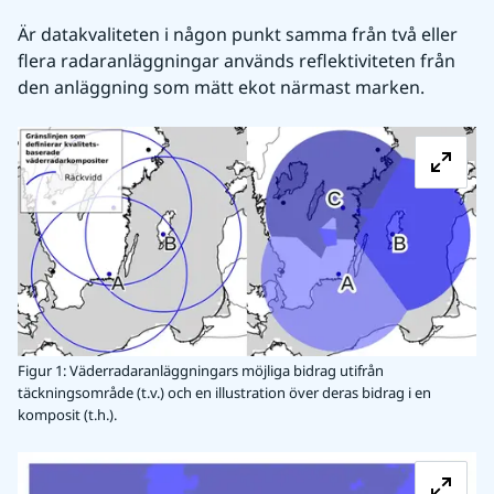
Är datakvaliteten i någon punkt samma från två eller 
flera radaranläggningar används reflektiviteten från 
den anläggning som mätt ekot närmast marken.    
Fö
Figur 1: Väderradaranläggningars möjliga bidrag utifrån
täckningsområde (t.v.) och en illustration över deras bidrag i en
komposit (t.h.).
Fö