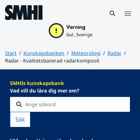
Hoppa till sidans innehåll
Meny
Varning
Gul, Sverige
Start
Kunskapsbanken
Meteorologi
Radar
Radar - Kvalitetsbaserad radarkomposit
Huvudinnehåll
SMHIs kunskapsbank
Vad vill du lära dig mer om?