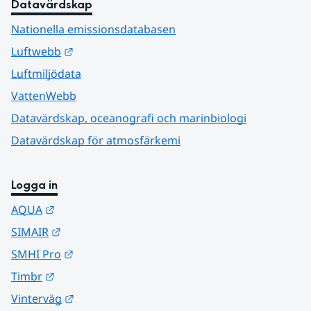
Datavärdskap
Nationella emissionsdatabasen
Länk till annan webbplats.
Luftwebb
Luftmiljödata
VattenWebb
Datavärdskap, oceanografi och marinbiologi
Datavärdskap för atmosfärkemi
Logga in
Länk till annan webbplats.
AQUA
Länk till annan webbplats.
SIMAIR
Länk till annan webbplats.
SMHI Pro
Länk till annan webbplats.
Timbr
Länk till annan webbplats.
Vinterväg