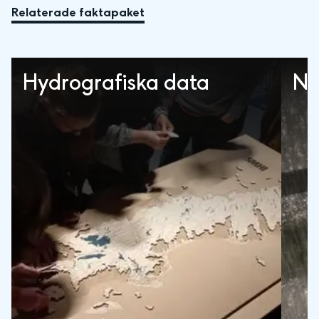
Relaterade faktapaket
Hydrografiska data
Ne