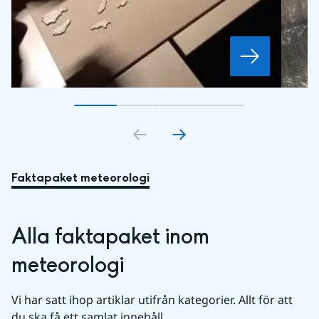
Gå till bildkort
Gå till bildkort
1
Gå till bildkort
2
Gå till bildkort
3
4
Faktapaket meteorologi
Alla faktapaket inom 
meteorologi
Vi har satt ihop artiklar utifrån kategorier. Allt för att 
du ska få ett samlat innehåll.