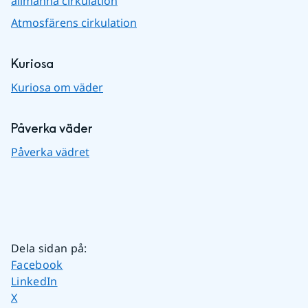
allmänna cirkulation
Atmosfärens cirkulation
Kuriosa
Kuriosa om väder
Påverka väder
Påverka vädret
Dela sidan på
:
Dela sidan på
Facebook
Dela sidan på
LinkedIn
Dela sidan på
X