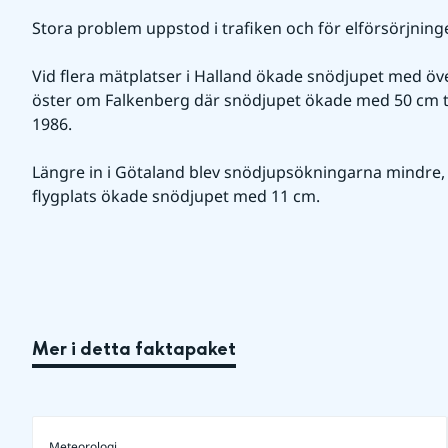
Stora problem uppstod i trafiken och för elförsörjning
Vid flera mätplatser i Halland ökade snödjupet med över
öster om Falkenberg där snödjupet ökade med 50 cm till 
1986.
Längre in i Götaland blev snödjupsökningarna mindre, 
flygplats ökade snödjupet med 11 cm.
Mer i detta faktapaket
Meteorologi