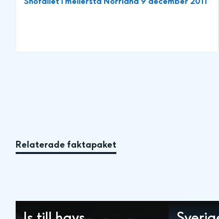
Snöfallet i mellersta Norrland 9 december 2011
Relaterade faktapaket
Is till havs
Sverig