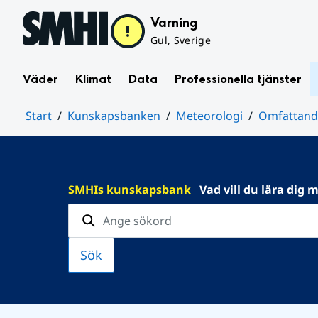
Hoppa till sidans innehåll
Varning
Gul, Sverige
Väder
Klimat
Data
Professionella tjänster
Start
Kunskapsbanken
Meteorologi
Omfattande
Huvudinnehåll
SMHIs kunskapsbank
Vad vill du lära dig 