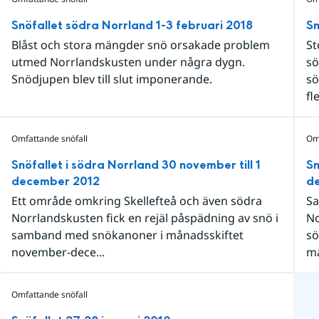
Snöfallet södra Norrland 1-3 februari 2018
Sn
Blåst och stora mängder snö orsakade problem
St
utmed Norrlandskusten under några dygn.
sö
Snödjupen blev till slut imponerande.
sö
fl
Omfattande snöfall
Om
Snöfallet i södra Norrland 30 november till 1
Sn
december 2012
d
Ett område omkring Skellefteå och även södra
Sa
Norrlandskusten fick en rejäl påspädning av snö i
No
samband med snökanoner i månadsskiftet
sö
november-dece...
må
Omfattande snöfall