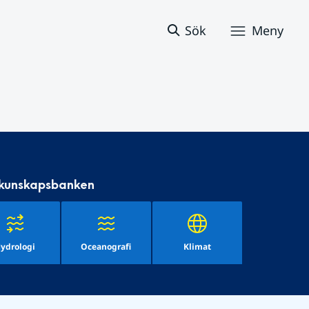
Sök
Meny
 kunskapsbanken
ydrologi
Oceanografi
Klimat