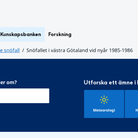
Kunskapsbanken
Forskning
 snöfall
Snöfallet i västra Götaland vid nyår 1985-1986
mer om?
Utforska ett ämne i
Meteorologi
H