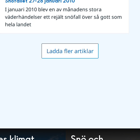
Snöfallet 27-28 januari 2010
I januari 2010 blev en av månadens stora
väderhändelser ett rejält snöfall över så gott som
hela landet
Ladda fler artiklar
es klimat
Snö och