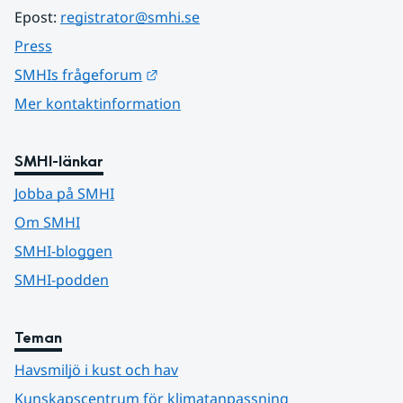
Epost: 
registrator@smhi.se
Press
Länk till annan webbplats.
SMHIs frågeforum
Mer kontaktinformation
SMHI-länkar
Jobba på SMHI
Om SMHI
SMHI-bloggen
SMHI-podden
Teman
Havsmiljö i kust och hav
Kunskapscentrum för klimatanpassning