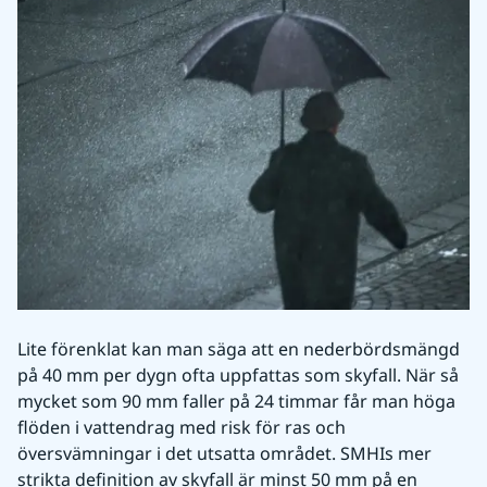
Lite förenklat kan man säga att en nederbördsmängd 
på 40 mm per dygn ofta uppfattas som skyfall. När så 
mycket som 90 mm faller på 24 timmar får man höga 
flöden i vattendrag med risk för ras och 
översvämningar i det utsatta området. SMHIs mer 
strikta definition av skyfall är minst 50 mm på en 