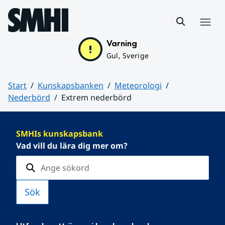
Hoppa till sidans innehåll
Meny
Varning
Gul, Sverige
Start
Kunskapsbanken
Meteorologi
Nederbörd
Extrem nederbörd
Huvudinnehåll
SMHIs kunskapsbank
Vad vill du lära dig mer om?