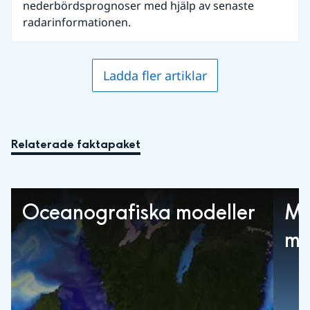
nederbördsprognoser med hjälp av senaste
radarinformationen.
Ladda fler artiklar
Relaterade faktapaket
Oceanografiska modeller
Me
mä