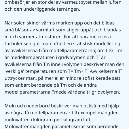
ombesörjer en stor del av värmeutbytet mellan luften 
och den underliggande terrängen.
När solen skiner värms marken upp och det bildas 
små blåsor av varmluft som stiger uppåt och blandas 
in och värmer atmosfären. För att parametrisera 
turbulensen gör man oftast en statistisk modellering 
av avvikelserna från modellparametrarna; om t.ex. Tm 
är medeltemperaturen i gridvolymen och T´ är 
avvikelserna från Tm inne i volymen beskriver man den 
'verkliga' temperaturen som T= Tm+ T´ Avvikelserna T´ 
uttrycker man, på mer eller mindre sofistikerade sätt, 
som enbart beroende på Tm och de andra 
modellparametrarna ('medelvärdena') i gridvolymen.
Moln och nederbörd beskriver man också med hjälp 
av några få modellparametrar till exempel mängden 
molnvatten i kilogram per kilogram luft. 
Molnvattenmängden parametriseras som beroende 