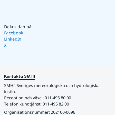
Dela sidan på
:
Dela sidan på
Facebook
Dela sidan på
LinkedIn
Dela sidan på
X
Kontakta SMHI
SMHI, Sveriges meteorologiska och hydrologiska 
institut
Reception och växel: 011-495 80 00
Telefon kundtjänst: 011-495 82 00
Organisationsnummer: 202100-0696