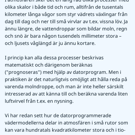
olika skalor i både tid och rum, alltifrån de tusentals 
kilometer långa vågor som styr vädrets växlingar från 
dag till dag och ner till små virvlar av t.ex. vissna löv. Ja 
ännu längre, de vattendroppar som bildar moln, regn 
och snö är bara någon tusendels millimeter stora – 
och ljusets våglängd är ju ännu kortare.
I princip kan alla dessa processer beskrivas 
matematiskt och därigenom beräknas 
("prognoseras") med hjälp av datorprogram. Men i 
praktiken är det naturligtvis omöjligt att hålla reda på 
varenda molndroppe, och man är inte heller särskilt 
intresserad av att känna till och beräkna varenda liten 
luftvirvel från t.ex. en nysning.
Vi har redan sett hur de datorprogrammerade 
vädermodellerna delar in atmosfären i små rutor som 
kan vara hundratals kvadratkilometer stora och i tio- 