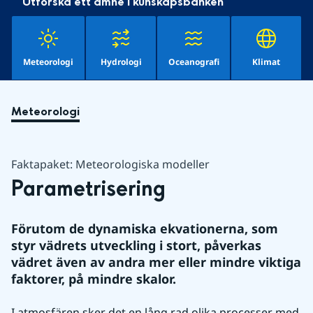
Utforska ett ämne i kunskapsbanken
Meteorologi
Hydrologi
Oceanografi
Klimat
Meteorologi
Faktapaket: Meteorologiska modeller
Parametrisering
Förutom de dynamiska ekvationerna, som 
styr vädrets utveckling i stort, påverkas 
vädret även av andra mer eller mindre viktiga 
faktorer, på mindre skalor.
I atmosfären sker det en lång rad olika processer med 