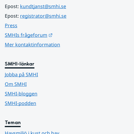
Epost: 
kundtjanst@smhi.se
Epost: 
registrator@smhi.se
Press
Länk till annan webbplats.
SMHIs frågeforum
Mer kontaktinformation
SMHI-länkar
Jobba på SMHI
Om SMHI
SMHI-bloggen
SMHI-podden
Teman
Havsmiljö i kust och hav