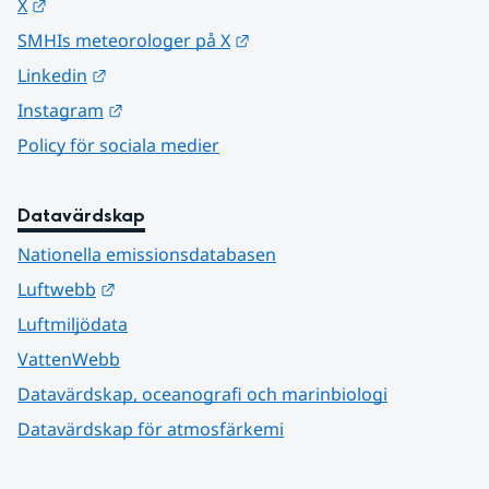
Länk till annan webbplats.
X
Länk till annan webbplats.
SMHIs meteorologer på X
Länk till annan webbplats.
Linkedin
Länk till annan webbplats.
Instagram
Policy för sociala medier
Datavärdskap
Nationella emissionsdatabasen
Länk till annan webbplats.
Luftwebb
Luftmiljödata
VattenWebb
Datavärdskap, oceanografi och marinbiologi
Datavärdskap för atmosfärkemi