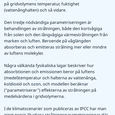
på gridvolymens temperatur, fuktighet 
(vattenånghalten) och så vidare.
Den tredje nödvändiga parametriseringen är 
behandlingen av strålningen, både den kortvågiga 
från solen och den långvågiga värmestrålningen från 
marken och luften. Beroende på våglängden 
absorberas och emitteras strålning mer eller mindre 
av luftens molekyler.
Några välkända fysikaliska lagar beskriver hur 
absorbtionen och emissionen beror på luftens 
(medel)temperatur och halterna av vattenånga, 
koldioxid och ozon, och modellen beräknar 
("parametriserar") effekterna av strålningen på 
medelvärdena i gridvolymerna.
I de klimatscenarier som publiceras av IPCC har man 
gjort precis likadana strålningsparametriseringar där 