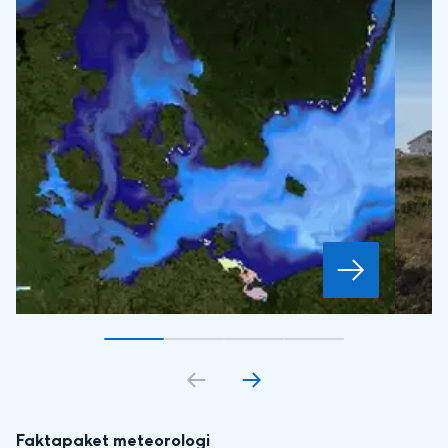
Gå till bildkort
Gå till bildkort
1
Gå till bildkort
2
Gå till bildkort
3
4
Faktapaket meteorologi