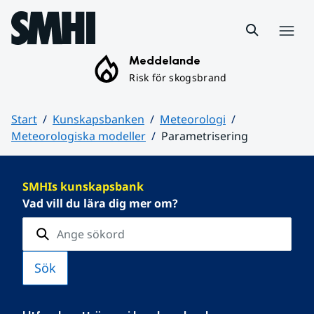
Hoppa till sidans innehåll
Meny
Meddelande
Risk för skogsbrand
Start
Kunskapsbanken
Meteorologi
Meteorologiska modeller
Parametrisering
Huvudinnehåll
SMHIs kunskapsbank
Vad vill du lära dig mer om?