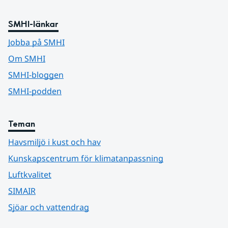
SMHI-länkar
Jobba på SMHI
Om SMHI
SMHI-bloggen
SMHI-podden
Teman
Havsmiljö i kust och hav
Kunskapscentrum för klimatanpassning
Luftkvalitet
SIMAIR
Sjöar och vattendrag