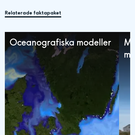
Relaterade faktapaket
Oceanografiska modeller
Me
mä