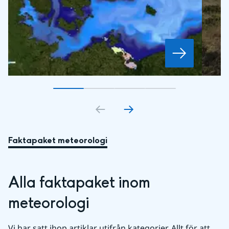
Gå till bildkort
Gå till bildkort
1
Gå till bildkort
2
Gå till bildkort
3
4
Faktapaket meteorologi
Alla faktapaket inom 
meteorologi
Vi har satt ihop artiklar utifrån kategorier. Allt för att 