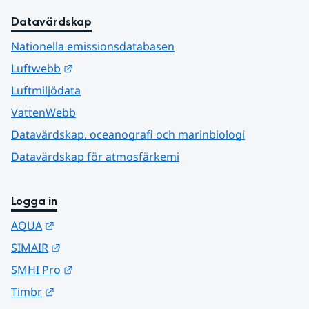
Datavärdskap
Nationella emissionsdatabasen
Länk till annan webbplats.
Luftwebb
Luftmiljödata
VattenWebb
Datavärdskap, oceanografi och marinbiologi
Datavärdskap för atmosfärkemi
Logga in
Länk till annan webbplats.
AQUA
Länk till annan webbplats.
SIMAIR
Länk till annan webbplats.
SMHI Pro
Länk till annan webbplats.
Timbr