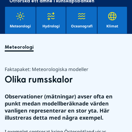
Utforska ett ämne i kunskapsbanken
Meteorologi
Hydrologi
Oceanografi
Klimat
Meteorologi
Faktapaket: Meteorologiska modeller
Olika rumsskalor
Observationer (mätningar) avser ofta en 
punkt medan modellberäknade värden 
vanligen representerar en stor yta. Här 
illustreras detta med några exempel.
I exemplet centrerat kring Östergötland visas 