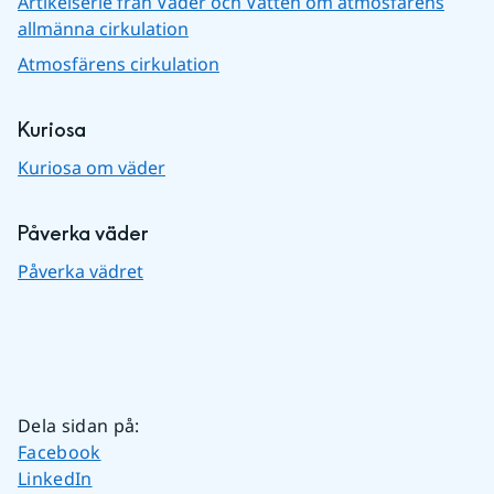
Artikelserie från Väder och Vatten om atmosfärens
allmänna cirkulation
Atmosfärens cirkulation
Kuriosa
Kuriosa om väder
Påverka väder
Påverka vädret
Dela sidan på
:
Dela sidan på
Facebook
Dela sidan på
LinkedIn