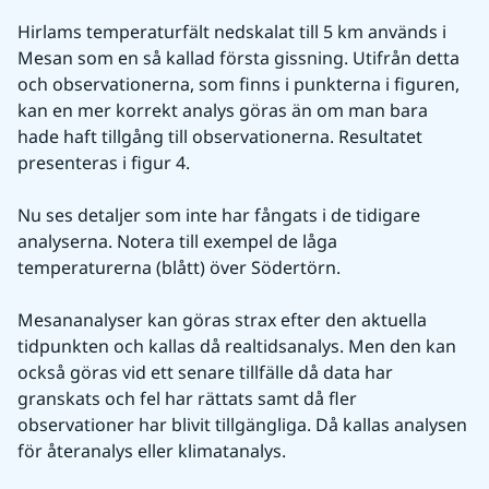
Hirlams temperaturfält nedskalat till 5 km används i 
Mesan som en så kallad första gissning. Utifrån detta 
och observationerna, som finns i punkterna i figuren, 
kan en mer korrekt analys göras än om man bara 
hade haft tillgång till observationerna. Resultatet 
presenteras i figur 4.
Nu ses detaljer som inte har fångats i de tidigare 
analyserna. Notera till exempel de låga 
temperaturerna (blått) över Södertörn.
Mesananalyser kan göras strax efter den aktuella 
tidpunkten och kallas då realtidsanalys. Men den kan 
också göras vid ett senare tillfälle då data har 
granskats och fel har rättats samt då fler 
observationer har blivit tillgängliga. Då kallas analysen 
för återanalys eller klimatanalys. 
Förstora