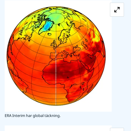
ERA Interim har global täckning.
Förstora