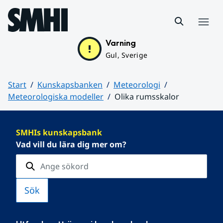
Hoppa till sidans innehåll
Meny
Varning
Gul, Sverige
Start
Kunskapsbanken
Meteorologi
Meteorologiska modeller
Olika rumsskalor
Huvudinnehåll
SMHIs kunskapsbank
Vad vill du lära dig mer om?