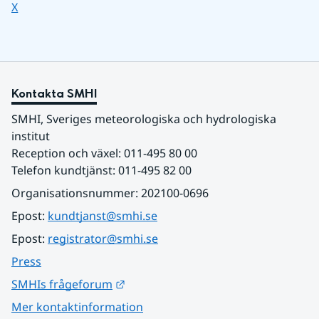
Dela sidan på
X
Kontakta SMHI
SMHI, Sveriges meteorologiska och hydrologiska 
institut
Reception och växel: 011-495 80 00
Telefon kundtjänst: 011-495 82 00
Organisationsnummer: 202100-0696
Epost: 
kundtjanst@smhi.se
Epost: 
registrator@smhi.se
Press
Länk till annan webbplats.
SMHIs frågeforum
Mer kontaktinformation