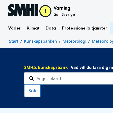
Hoppa till sidans innehåll
Varning
Gul, Sverige
Väder
Klimat
Data
Professionella tjänster
Start
Kunskapsbanken
Meteorologi
Meteorolog
Huvudinnehåll
SMHIs kunskapsbank
Vad vill du lära dig 