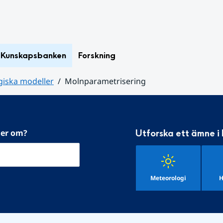
Kunskapsbanken
Forskning
iska modeller
Molnparametrisering
mer om?
Utforska ett ämne i
Meteorologi
H