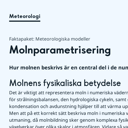
Meteorologi
Faktapaket: Meteorologiska modeller
Molnparametrisering
Hur molnen beskrivs är en central del i de n
Molnens fysikaliska betydelse
Det är viktigt att representera moln i numeriska väder
för strålningsbalansen, den hydrologiska cykeln, sam
kondensation och avdunstning hjälper till att värma up
Men att på ett korrekt sätt beskriva moln i numeriska 
utmaning, då molnbildning sker genom komplexa fysikal
växelverkar över olika skalor i atmosfären. Vidare så v