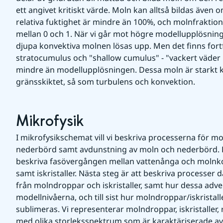
ett angivet kritiskt värde. Moln kan alltså bildas även
relativa fuktighet är mindre än 100%, och molnfraktionen
mellan 0 och 1. När vi går mot högre modellupplösning
djupa konvektiva molnen lösas upp. Men det finns for
stratocumulus och "shallow cumulus" - "vackert väder 
mindre än modellupplösningen. Dessa moln är starkt kop
gränsskiktet, så som turbulens och konvektion.
Mikrofysik
I mikrofysikschemat vill vi beskriva processerna för mo
nederbörd samt avdunstning av moln och nederbörd. Fö
beskriva fasövergången mellan vattenånga och molnk
samt iskristaller. Nästa steg är att beskriva processer d
från molndroppar och iskristaller, samt hur dessa adve
modellnivåerna, och till sist hur molndroppar/iskristal
sublimeras. Vi representerar molndroppar, iskristaller,
med olika storleksspektrum som är karaktäriserade a