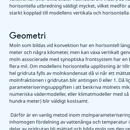
horisontella utbredning väldigt mycket, vilket medför a
starkt kopplad till modellens vertikala och horisontell
Geometri
Moln som bildas vid konvektion har en horisontell län
meter och några kilometer, men kan växa vertikalt ge
moln associerade med synoptiska frontsystem har en ho
flera mil. Om modellens horisontella upplösning är tillrä
hel gridruta fylls av molnkondensat då vi når ett mättat 
molnfraktionen i gridrutan blir antingen 0 eller 1. Då li
parameteriseringsuppgiften i att beskriva molnets mikr
numeriska vädermodeller, eller klimatmodeller med så
hundra meter) blir väldigt kostsamt.
 Därför är en vanlig metod inom molnparameterisering att anta att det finns en 
inhomogen fördelning av vattenånga och temperatur in
delar av gridrutan bli mättad och bilda moln om den rel