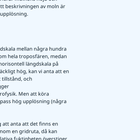
tt beskrivningen av moln är 
a upplösning.
gdskala mellan några hundra 
nom hela troposfären, medan 
risontell längdskala på 
ckligt hög, kan vi anta att en 
tillstånd, och 
gger 
ofysik. Men att köra 
 pass hög upplösning (några 
om en gridruta, då kan 
ativa fuktigheten överstiger 