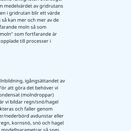
 om medelvärdet av gridrutans 
 i gridrutan blir ett värde 
 så kan mer och mer av de 
tfarande moln så som 
moln" som fortfarande är 
plade till processer i 
lnbildning, igångsättandet av 
r att göra det behöver vi 
ondensat (molndroppar) 
är vi bildar regn/snö/hagel 
kteras och faller genom 
ler/nederbörd avdunstar eller 
 regn, kornsnö, snö och hagel 
v modellparametrar så som 