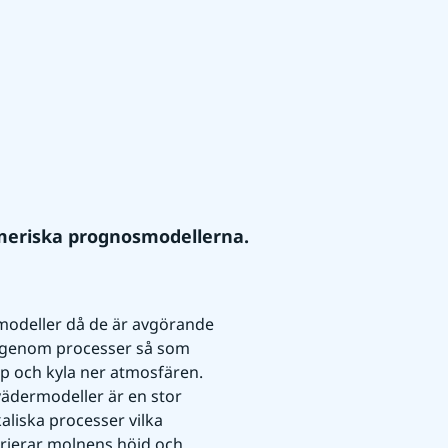
umeriska prognosmodellerna.
modeller då de är avgörande 
t genom processer så som 
p och kyla ner atmosfären. 
vädermodeller är en stor 
iska processer vilka 
arierar molnens höjd och 