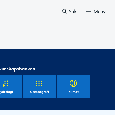
Sök
Meny
 kunskapsbanken
ydrologi
Oceanografi
Klimat