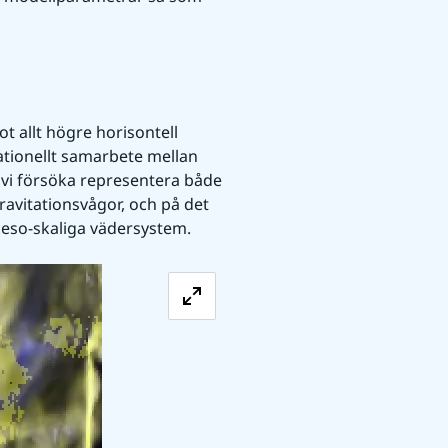
 allt högre horisontell 
ationellt samarbete mellan 
 vi försöka representera både 
avitationsvågor, och på det 
meso-skaliga vädersystem.
Förstora bilden