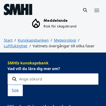
Hoppa till sidans innehåll
Meny
Meddelande
Risk för skogsbrand
Start
Kunskapsbanken
Meteorologi
Luftfuktighet
Vattnets övergångar till olika faser
Huvudinnehåll
SMHIs kunskapsbank
Vad vill du lära dig mer om?