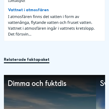
Luftfuktighet
Vattnet i atmosfären
I atmosfären finns det vatten i form av
vattenånga, flytande vatten och fruset vatten.
Vattnet i atmosfären ingår i vattnets kretslopp.
Det försvin...
Relaterade faktapaket
Dimma och fuktdis
Sv