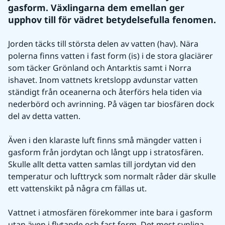
gasform. Växlingarna dem emellan ger 
upphov till för vädret betydelsefulla fenomen.
Jorden täcks till största delen av vatten (hav). Nära 
polerna finns vatten i fast form (is) i de stora glaciärer 
som täcker Grönland och Antarktis samt i Norra 
ishavet. Inom vattnets kretslopp avdunstar vatten 
ständigt från oceanerna och återförs hela tiden via 
nederbörd och avrinning. På vägen tar biosfären dock 
del av detta vatten.
Även i den klaraste luft finns små mängder vatten i 
gasform från jordytan och långt upp i stratosfären. 
Skulle allt detta vatten samlas till jordytan vid den 
temperatur och lufttryck som normalt råder där skulle 
ett vattenskikt på några cm fällas ut.
Vattnet i atmosfären förekommer inte bara i gasform 
utan även i flytande och fast form. Det mest synliga 