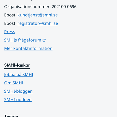
Organisationsnummer: 202100-0696
Epost: 
kundtjanst@smhi.se
Epost: 
registrator@smhi.se
Press
Länk till annan webbplats.
SMHIs frågeforum
Mer kontaktinformation
SMHI-länkar
Jobba på SMHI
Om SMHI
SMHI-bloggen
SMHI-podden
Teman