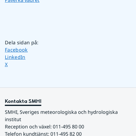
Dela sidan på
:
Dela sidan på
Facebook
Dela sidan på
LinkedIn
Dela sidan på
X
Kontakta SMHI
SMHI, Sveriges meteorologiska och hydrologiska 
institut
Reception och växel: 011-495 80 00
Telefon kundtjänst: 011-495 82 00