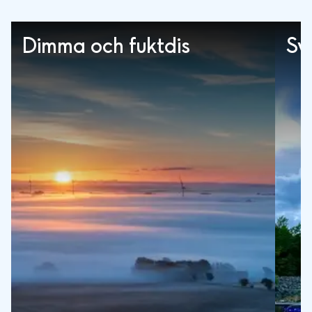
Dimma och fuktdis
Sv