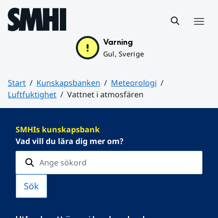
Hoppa till sidans innehåll
Meny
Varning
Gul, Sverige
Start
Kunskapsbanken
Meteorologi
Luftfuktighet
Vattnet i atmosfären
Huvudinnehåll
SMHIs kunskapsbank
Vad vill du lära dig mer om?