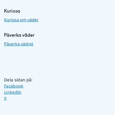
Kuriosa
Kuriosa om väder
Påverka väder
Påverka vädret
Dela sidan på
:
Dela sidan på
Facebook
Dela sidan på
LinkedIn
Dela sidan på
X