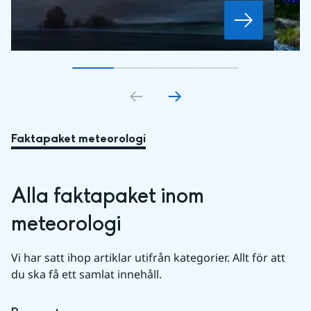
Gå till bildkort
Gå till bildkort
1
Gå till bildkort
2
Gå till bildkort
3
4
Faktapaket meteorologi
Alla faktapaket inom 
meteorologi
Vi har satt ihop artiklar utifrån kategorier. Allt för att 
du ska få ett samlat innehåll.