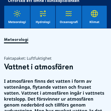
Utforska ett ämne i kunskapsbanken
Meteorologi
Hydrologi
Oceanografi
Klimat
Meteorologi
Faktapaket: Luftfuktighet
Vattnet i atmosfären
I atmosfären finns det vatten i form av 
vattenånga, flytande vatten och fruset 
vatten. Vattnet i atmosfären ingår i vattnets 
kretslopp. Det försvinner ur atmosfären 
genom nederbörd och tillförs genom 
avdunstning. Men hur mycket vatten är det 