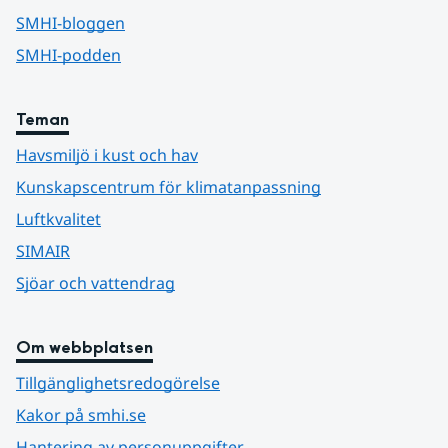
SMHI-bloggen
SMHI-podden
Teman
Havsmiljö i kust och hav
Kunskapscentrum för klimatanpassning
Luftkvalitet
SIMAIR
Sjöar och vattendrag
Om webbplatsen
Tillgänglighetsredogörelse
Kakor på smhi.se
Hantering av personuppgifter