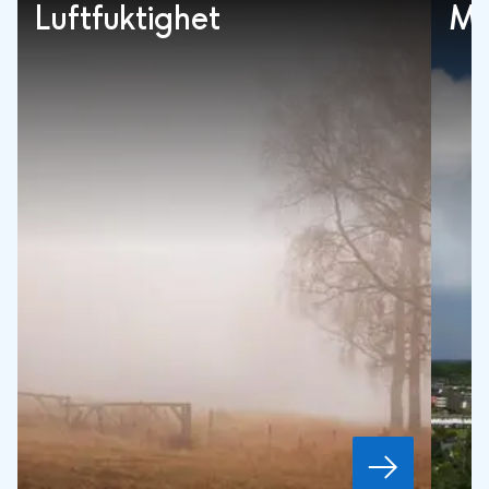
Luftfuktighet
Mo