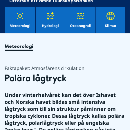
Utforska ett ämne i kunskapsbanken
Meteorologi
Hydrologi
Oceanografi
Klimat
Meteorologi
Faktapaket: Atmosfärens cirkulation
Polära lågtryck
Under vinterhalvåret kan det över Ishavet 
och Norska havet bildas små intensiva 
lågtryck som till sin struktur påminner om 
tropiska cykloner. Dessa lågtryck kallas polära 
lågtryck, polarlågtryck eller på engelska 
"polar lows". De polära lågtrycken når inte 