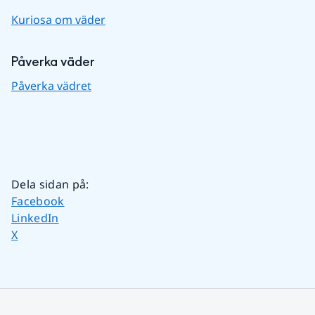
Kuriosa om väder
Påverka väder
Påverka vädret
Dela sidan på
:
Dela sidan på
Facebook
Dela sidan på
LinkedIn
Dela sidan på
X