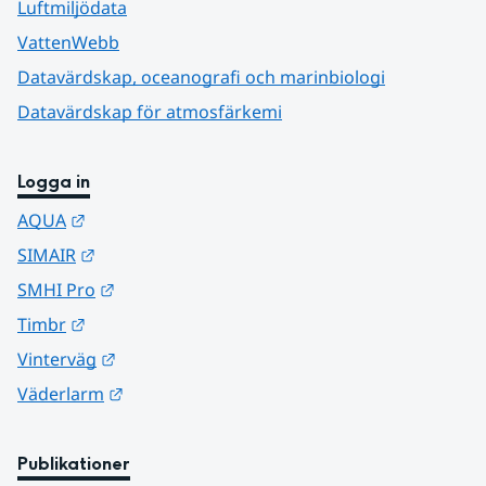
Luftmiljödata
VattenWebb
Datavärdskap, oceanografi och marinbiologi
Datavärdskap för atmosfärkemi
Logga in
Länk till annan webbplats.
AQUA
Länk till annan webbplats.
SIMAIR
Länk till annan webbplats.
SMHI Pro
Länk till annan webbplats.
Timbr
Länk till annan webbplats.
Vinterväg
Länk till annan webbplats.
Väderlarm
Publikationer