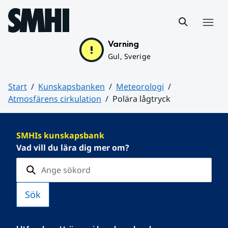
Hoppa till sidans innehåll
Meny
Varning
Gul, Sverige
Start
Kunskapsbanken
Meteorologi
Atmosfärens cirkulation
Polära lågtryck
Huvudinnehåll
SMHIs kunskapsbank
Vad vill du lära dig mer om?