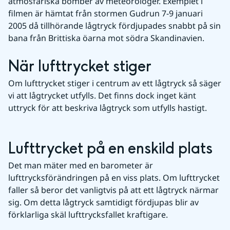
atmosfäriska bomber av meteorologer. Exemplet i 
filmen är hämtat från stormen Gudrun 7-9 januari 
2005 då tillhörande lågtryck fördjupades snabbt på sin 
bana från Brittiska öarna mot södra Skandinavien.
När lufttrycket stiger
Om lufttrycket stiger i centrum av ett lågtryck så säger 
vi att lågtrycket utfylls. Det finns dock inget känt 
uttryck för att beskriva lågtryck som utfylls hastigt.
Lufttrycket på en enskild plats
Det man mäter med en barometer är 
lufttrycksförändringen på en viss plats. Om lufttrycket 
faller så beror det vanligtvis på att ett lågtryck närmar 
sig. Om detta lågtryck samtidigt fördjupas blir av 
förklarliga skäl lufttrycksfallet kraftigare.