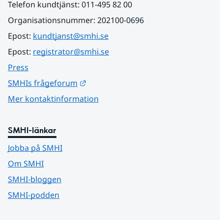
Telefon kundtjänst: 011-495 82 00
Organisationsnummer: 202100-0696
Epost: 
kundtjanst@smhi.se
Epost: 
registrator@smhi.se
Press
Länk till annan webbplats.
SMHIs frågeforum
Mer kontaktinformation
SMHI-länkar
Jobba på SMHI
Om SMHI
SMHI-bloggen
SMHI-podden