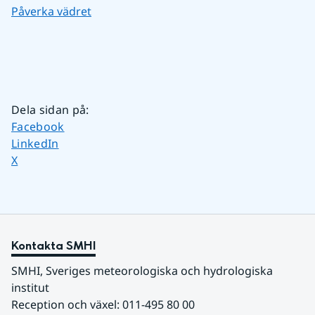
Påverka vädret
Dela sidan på
:
Dela sidan på
Facebook
Dela sidan på
LinkedIn
Dela sidan på
X
Kontakta SMHI
SMHI, Sveriges meteorologiska och hydrologiska 
institut
Reception och växel: 011-495 80 00