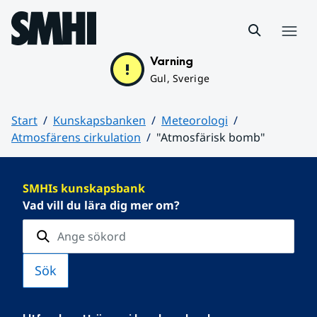
Hoppa till sidans innehåll
Meny
Varning
Gul, Sverige
Start
Kunskapsbanken
Meteorologi
Atmosfärens cirkulation
"Atmosfärisk bomb"
Huvudinnehåll
SMHIs kunskapsbank
Vad vill du lära dig mer om?