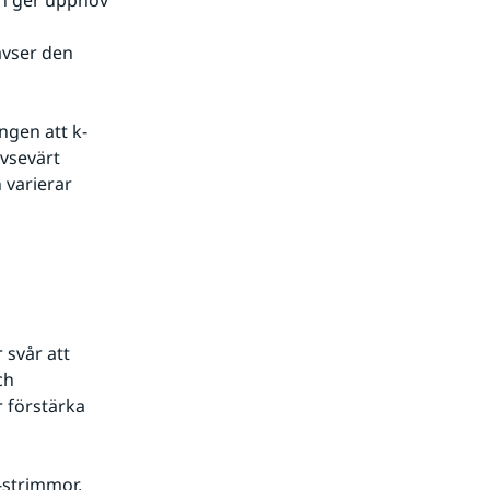
vser den 
vsevärt 
varierar 
svår att 
h 
 förstärka 