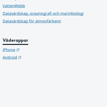
VattenWebb
Datavärdskap, oceanografi och marinbiologi
Datavärdskap för atmosfärkemi
Väderappar
Länk till annan webbplats.
iPhone
Länk till annan webbplats.
Android