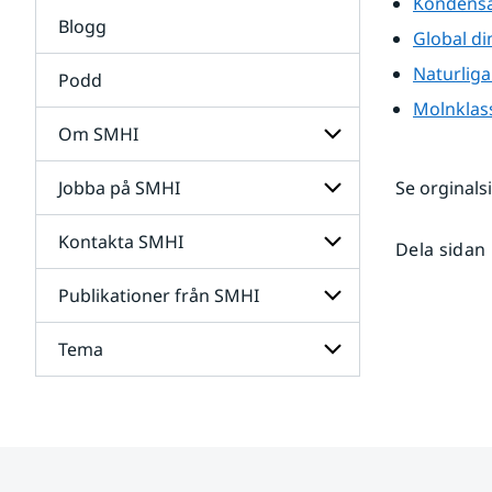
Kondensa
Forskning
Blogg
Global d
Naturliga
Podd
Molnklass
Om SMHI
Jobba på SMHI
Se orginals
Undersidor
för
Om
Kontakta SMHI
Undersidor
Dela sidan
SMHI
för
Jobba
Publikationer från SMHI
Undersidor
på
för
SMHI
Kontakta
Tema
Undersidor
SMHI
för
Publikationer
Undersidor
från
för
SMHI
Tema