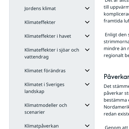
 Det är alltså inte lätt säga om en framtida förändring av molnmängden ger upphov 
för
Förhistoriskt
till uppvärm
Jordens klimat
Undersidor
klimat
komplicerad
för
Historiskt
framtida lu
Klimateffekter
Undersidor
klimat
för
Jordens
 Enligt den senaste IPCC-rapporten Boucher et al. (2013) görs bedömningen att k-
Klimateffekter i havet
Undersidor
klimat
strimmornas
för
Klimateffekter
mindre än m
Klimateffekter i sjöar och
Undersidor
regionalt be
för
vattendrag
Klimateffekter
Undersidor
i
för
Klimatet förändras
havet
Klimateffekter
Påverkar
i
Klimatet i Sveriges
Undersidor
sjöar
Det stämmer
och
för
landskap
påverkar st
vattendrag
Klimatet
Undersidor
bestämma e
förändras
för
Klimatmodeller och
Nordamerika
Klimatet
scenarier
redan exist
i
Sveriges
Undersidor
landskap
för
Klimatpåverkan
 Genom att flyga på lägre höjder skulle man kunna minska mängden k-strimmor, 