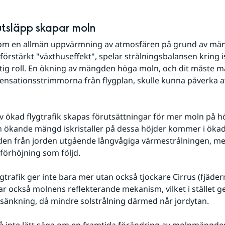
utsläpp skapar moln
 om en allmän uppvärmning av atmosfären på grund av mäns
förstärkt "växthuseffekt", spelar strålningsbalansen kring isk
tig roll. En ökning av mängden höga moln, och dit måste m
nsationsstrimmorna från flygplan, skulle kunna påverka a
.
n ökande mängd iskristaller på dessa höjder kommer i ökad 
den från jorden utgående långvågiga värmestrålningen, me
örhöjning som följd.
 också molnens reflekterande mekanism, vilket i stället ge
änkning, då mindre solstrålning därmed når jordytan.