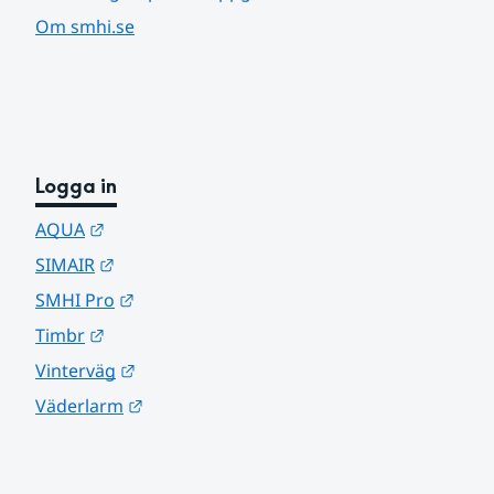
Om smhi.se
Logga in
Länk till annan webbplats.
AQUA
Länk till annan webbplats.
SIMAIR
Länk till annan webbplats.
SMHI Pro
Länk till annan webbplats.
Timbr
Länk till annan webbplats.
Vinterväg
Länk till annan webbplats.
Väderlarm