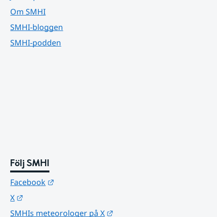
Om SMHI
SMHI-bloggen
SMHI-podden
Följ SMHI
Länk till annan webbplats.
Facebook
Länk till annan webbplats.
X
Länk till annan webbplats.
SMHIs meteorologer på X