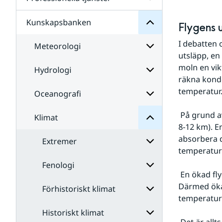
Undersidor
för
Data
Kunskapsbanken
Undersidor
Flygens 
för
Professionella
I debatten
Meteorologi
tjänster
utsläpp, en 
moln en vik
Hydrologi
Undersidor
Klimat
räkna konde
för
för
Meteorologi
Undersidor
temperatur
Oceanografi
Undersidor
för
Hydrologi
 På grund av ökad flygtrafik skapas förutsättningar för mer moln på hög höjd (cirka 
Klimat
Undersidor
8-12 km). E
för
Oceanografi
absorbera 
Extremer
temperaturf
Fenologi
Undersidor
 En ökad flygtrafik ger inte bara mer utan också tjockare Cirrus (fjädermoln). 
för
Extremer
Därmed ökar
Förhistoriskt klimat
Undersidor
temperaturs
för
Fenologi
Historiskt klimat
Undersidor