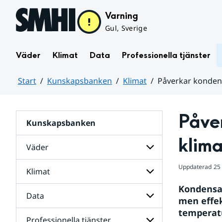
Hoppa till sidans innehåll
Varning
Gul, Sverige
Väder
Klimat
Data
Professionella tjänster
Start
Kunskapsbanken
Klimat
Påverkar konden
Huvudinnehåll
Påve
Kunskapsbanken
klim
Väder
Uppdaterad
25
Klimat
Undersidor
för
Kondensat
Väder
Data
Undersidor
Kunskapsbanken
men effe
för
för
temperat
Klimat
Undersidor
Professionella tjänster