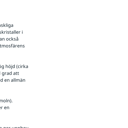
kliga 
ristaller i 
an också 
tmosfärens 
grad att 
d en allmän 
r en 