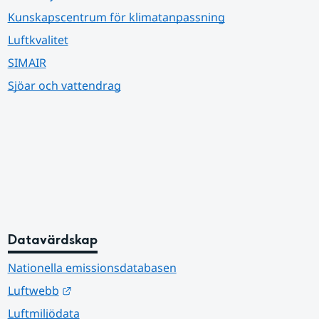
Kunskapscentrum för klimatanpassning
Luftkvalitet
SIMAIR
Sjöar och vattendrag
Datavärdskap
Nationella emissionsdatabasen
Länk till annan webbplats.
Luftwebb
Luftmiljödata