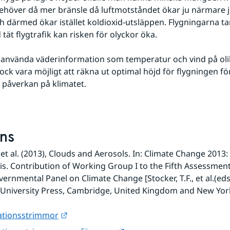
höver då mer bränsle då luftmotståndet ökar ju närmare j
därmed ökar istället koldioxid-utsläppen. Flygningarna tar
tät flygtrafik kan risken för olyckor öka.
ock vara möjligt att räkna ut optimal höjd för flygningen för 
 påverkan på klimatet.
ns
et al. (2013), Clouds and Aerosols. In: Climate Change 2013: 
is. Contribution of Working Group I to the Fifth Assessment
ernmental Panel on Climate Change [Stocker, T.F., et al.(eds.)
University Press, Cambridge, United Kingdom and New York
Länk till annan webbplats.
tionsstrimmor