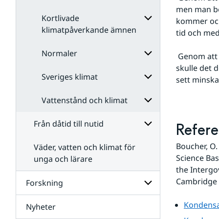
Klimatmodeller
men man be
och
Kortlivade
scenarier
Undersidor
kommer och 
för
klimatpåverkande ämnen
tid och med 
Klimatpåverkan
Undersidor
för
Normaler
 Genom att använda väderinformation som temperatur och vind på olika höjder 
Kortlivade
skulle det d
klimatpåverkande
Sveriges klimat
ämnen
Undersidor
sett minska
för
Normaler
Vattenstånd och klimat
Undersidor
för
Sveriges
Från dåtid till nutid
Undersidor
Refere
klimat
för
Vattenstånd
Boucher, O. 
Väder, vatten och klimat för
Undersidor
och
för
Science Bas
unga och lärare
klimat
Från
the Intergov
dåtid
Cambridge 
Forskning
till
nutid
Kondensa
Nyheter
Undersidor
för