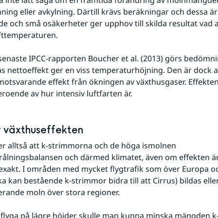
ning eller avkylning. Därtill krävs beräkningar och dessa är 
e och små osäkerheter ger upphov till skilda resultat vad a
fttemperaturen.
 nettoeffekt ger en viss temperaturhöjning. Den är dock a
otsvarande effekt från ökningen av växthusgaser. Effekten 
roende av hur intensiv luftfarten är. 
 växthuseffekten
 alltså att k-strimmorna och de höga ismolnen 
rålningsbalansen och därmed klimatet, även om effekten är 
xakt. I områden med mycket flygtrafik som över Europa oc
 kan bestående k-strimmor bidra till att Cirrus) bildas eller
erande moln över stora regioner.