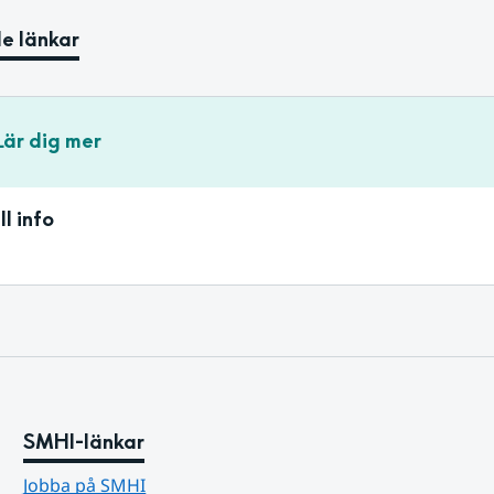
e länkar
Lär dig mer
ll info
SMHI-länkar
Jobba på SMHI