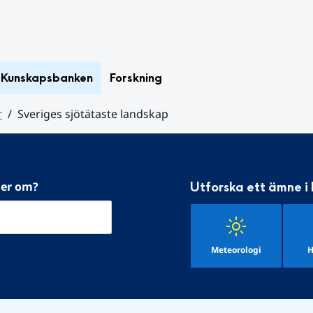
Kunskapsbanken
Forskning
r
Sveriges sjötätaste landskap
mer om?
Utforska ett ämne i
Meteorologi
H