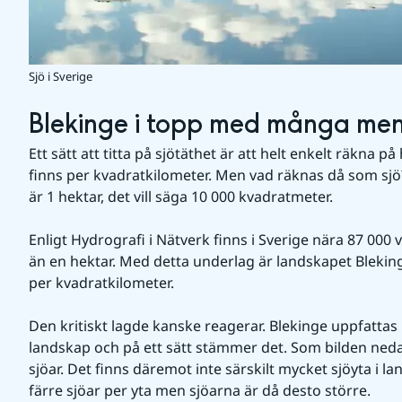
Sjö i Sverige
Blekinge i topp med många men
Ett sätt att titta på sjötäthet är att helt enkelt räkna 
finns per kvadratkilometer. Men vad räknas då som sjö
är 1 hektar, det vill säga 10 000 kvadratmeter.
Enligt Hydrografi i Nätverk finns i Sverige nära 87 000 
än en hektar. Med detta underlag är landskapet Blekinge
per kvadratkilometer.
Den kritiskt lagde kanske reagerar. Blekinge uppfattas m
landskap och på ett sätt stämmer det. Som bilden ned
sjöar. Det finns däremot inte särskilt mycket sjöyta i l
färre sjöar per yta men sjöarna är då desto större.