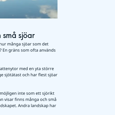
 små sjöar
på hur många sjöar som det 
? En gräns som ofta används 
vattenytor med en yta större 
 sjötätast och har flest sjöar 
öjligen inte som ett sjörikt 
an visar finns många och små 
andskapet. Andra landskap har 