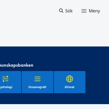
Sök
Meny
 kunskapsbanken
ydrologi
Oceanografi
Klimat