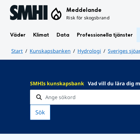
Hoppa till sidans innehåll
Meddelande
Risk för skogsbrand
Väder
Klimat
Data
Professionella tjänster
Start
Kunskapsbanken
Hydrologi
Sveriges sjöa
Huvudinnehåll
SMHIs kunskapsbank
Vad vill du lära dig 