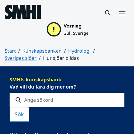
Hoppa till sidans innehåll
Meny
Varning
Gul, Sverige
Start
Kunskapsbanken
Hydrologi
Sveriges sjöar
Hur sjöar bildas
Huvudinnehåll
SMHIs kunskapsbank
Vad vill du lära dig mer om?