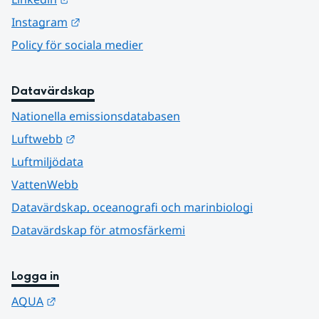
Länk till annan webbplats.
Instagram
Policy för sociala medier
Datavärdskap
Nationella emissionsdatabasen
Länk till annan webbplats.
Luftwebb
Luftmiljödata
VattenWebb
Datavärdskap, oceanografi och marinbiologi
Datavärdskap för atmosfärkemi
Logga in
Länk till annan webbplats.
AQUA