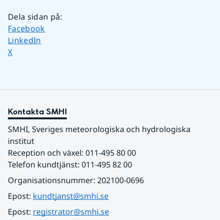
Dela sidan på
:
Dela sidan på
Facebook
Dela sidan på
LinkedIn
Dela sidan på
X
Kontakta SMHI
SMHI, Sveriges meteorologiska och hydrologiska 
institut
Reception och växel: 011-495 80 00
Telefon kundtjänst: 011-495 82 00
Organisationsnummer: 202100-0696
Epost: 
kundtjanst@smhi.se
Epost: 
registrator@smhi.se