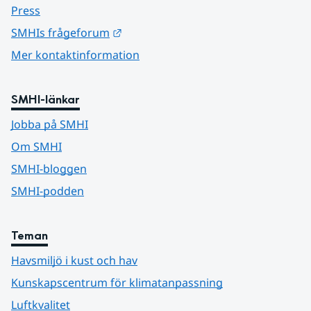
Press
Länk till annan webbplats.
SMHIs frågeforum
Mer kontaktinformation
SMHI-länkar
Jobba på SMHI
Om SMHI
SMHI-bloggen
SMHI-podden
Teman
Havsmiljö i kust och hav
Kunskapscentrum för klimatanpassning
Luftkvalitet