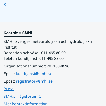
Dela sidan på
X
Kontakta SMHI
SMHI, Sveriges meteorologiska och hydrologiska 
institut
Reception och växel: 011-495 80 00
Telefon kundtjänst: 011-495 82 00
Organisationsnummer: 202100-0696
Epost: 
kundtjanst@smhi.se
Epost: 
registrator@smhi.se
Press
Länk till annan webbplats.
SMHIs frågeforum
Mer kontaktinformation