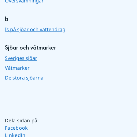
Översvämningar
Is
Is på sjöar och vattendrag
Sjöar och våtmarker
Sveriges sjöar
Våtmarker
De stora sjöarna
Dela sidan på
:
Dela sidan på
Facebook
Dela sidan på
LinkedIn