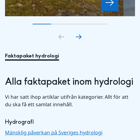
Gå till bildkort
Gå till bildkort
1
Gå till bildkort
2
Gå till bildkort
3
4
Faktapaket hydrologi
Alla faktapaket inom hydrologi
Vi har satt ihop artiklar utifrån kategorier. Allt för att 
du ska få ett samlat innehåll.
Hydrografi
Mänsklig påverkan på Sveriges hydrologi