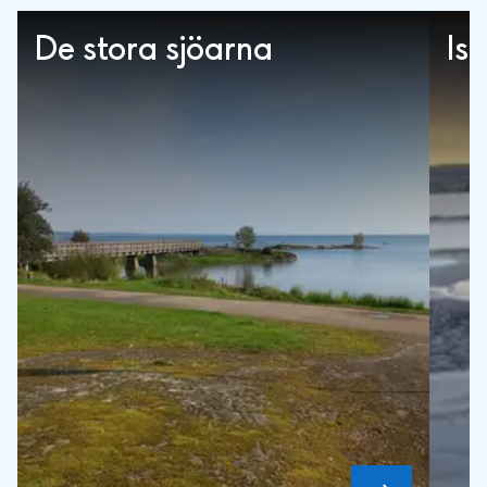
De stora sjöarna
Is