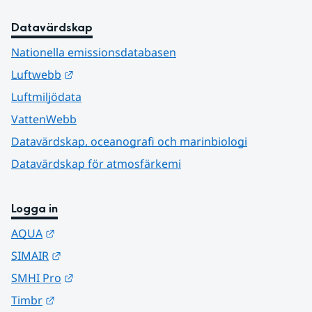
Datavärdskap
Nationella emissionsdatabasen
Länk till annan webbplats.
Luftwebb
Luftmiljödata
VattenWebb
Datavärdskap, oceanografi och marinbiologi
Datavärdskap för atmosfärkemi
Logga in
Länk till annan webbplats.
AQUA
Länk till annan webbplats.
SIMAIR
Länk till annan webbplats.
SMHI Pro
Länk till annan webbplats.
Timbr