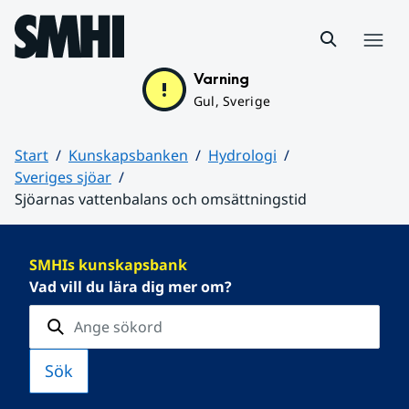
Hoppa till sidans innehåll
Meny
Varning
Gul, Sverige
Start
Kunskapsbanken
Hydrologi
Sveriges sjöar
Sjöarnas vattenbalans och omsättningstid
Huvudinnehåll
SMHIs kunskapsbank
Vad vill du lära dig mer om?