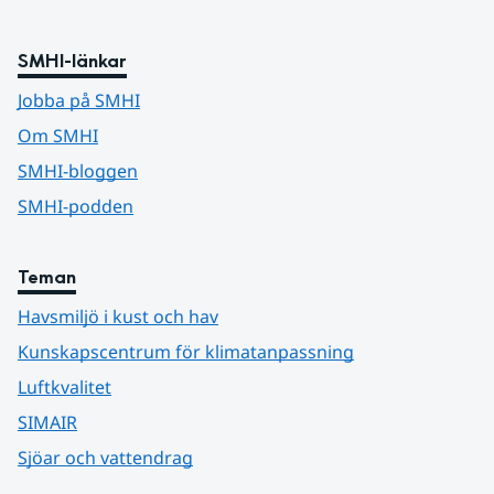
SMHI-länkar
Jobba på SMHI
Om SMHI
SMHI-bloggen
SMHI-podden
Teman
Havsmiljö i kust och hav
Kunskapscentrum för klimatanpassning
Luftkvalitet
SIMAIR
Sjöar och vattendrag