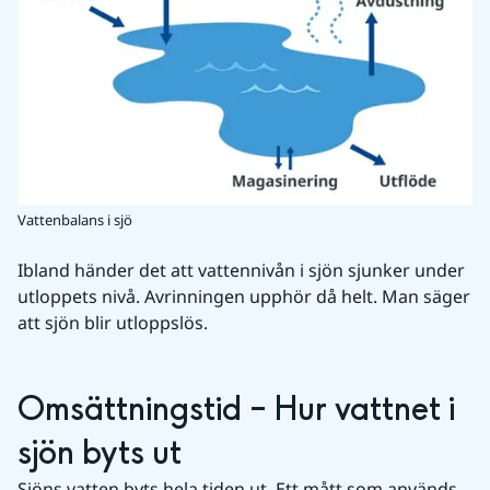
Vattenbalans i sjö
Ibland händer det att vattennivån i sjön sjunker under 
utloppets nivå. Avrinningen upphör då helt. Man säger 
att sjön blir utloppslös.
Omsättningstid – Hur vattnet i 
sjön byts ut
Sjöns vatten byts hela tiden ut. Ett mått som används 