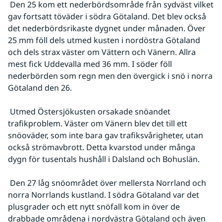
 Den 25 kom ett nederbördsområde från sydväst vilket 
gav fortsatt töväder i södra Götaland. Det blev också 
det nederbördsrikaste dygnet under månaden. Över 
25 mm föll dels utmed kusten i nordöstra Götaland 
och dels strax väster om Vättern och Vänern. Allra 
mest fick Uddevalla med 36 mm. I söder föll 
nederbörden som regn men den övergick i snö i norra 
Götaland den 26.
 Utmed Östersjökusten orsakade snöandet 
trafikproblem. Väster om Vänern blev det till ett 
snöoväder, som inte bara gav trafiksvårigheter, utan 
också strömavbrott. Detta kvarstod under många 
dygn för tusentals hushåll i Dalsland och Bohuslän.
 Den 27 låg snöområdet över mellersta Norrland och 
norra Norrlands kustland. I södra Götaland var det 
plusgrader och ett nytt snöfall kom in över de 
drabbade områdena i nordvästra Götaland och även 