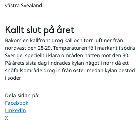
västra Svealand.
Kallt slut på året
Bakom en kallfront drog kall och torr luft ner från 
nordväst den 28-29. Temperaturen föll markant i södra 
Sverige, speciellt i klara områden natten mot den 30. 
På årets sista dag lindrades kylan något i norr då ett 
snöfallsområde drog in från öster medan kylan bestod 
i söder.
Dela sidan på
:
Dela sidan på
Facebook
Dela sidan på
LinkedIn
Dela sidan på
X