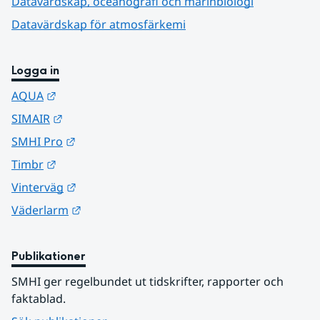
Datavärdskap, oceanografi och marinbiologi
Datavärdskap för atmosfärkemi
Logga in
Länk till annan webbplats.
AQUA
Länk till annan webbplats.
SIMAIR
Länk till annan webbplats.
SMHI Pro
Länk till annan webbplats.
Timbr
Länk till annan webbplats.
Vinterväg
Länk till annan webbplats.
Väderlarm
Publikationer
SMHI ger regelbundet ut tidskrifter, rapporter och 
faktablad.