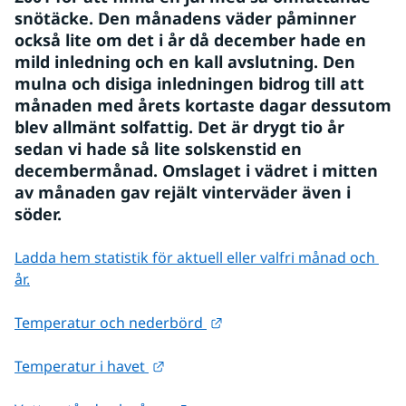
snötäcke. Den månadens väder påminner 
också lite om det i år då december hade en 
mild inledning och en kall avslutning. Den 
mulna och disiga inledningen bidrog till att 
månaden med årets kortaste dagar dessutom 
blev allmänt solfattig. Det är drygt tio år 
sedan vi hade så lite solskenstid en 
decembermånad. Omslaget i vädret i mitten 
av månaden gav rejält vinterväder även i 
söder.
Ladda hem statistik för aktuell eller valfri månad och 
år.
Länk till annan webbplats.
Temperatur och nederbörd 
Länk till annan webbplats.
Temperatur i havet 