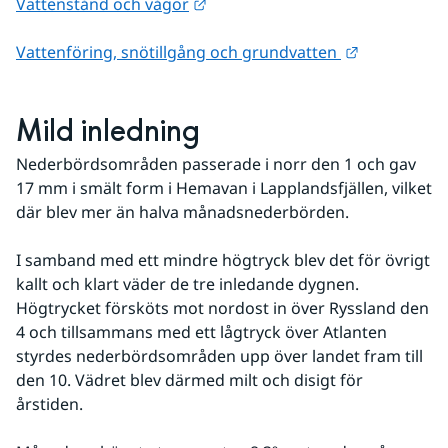
Länk till annan webbplats.
Vattenstånd och vågor
Länk till a
Vattenföring, snötillgång och grundvatten 
Mild inledning
Nederbördsområden passerade i norr den 1 och gav 
17 mm i smält form i Hemavan i Lapplandsfjällen, vilket 
där blev mer än halva månadsnederbörden.
I samband med ett mindre högtryck blev det för övrigt 
kallt och klart väder de tre inledande dygnen. 
Högtrycket försköts mot nordost in över Ryssland den 
4 och tillsammans med ett lågtryck över Atlanten 
styrdes nederbördsområden upp över landet fram till 
den 10. Vädret blev därmed milt och disigt för 
årstiden.