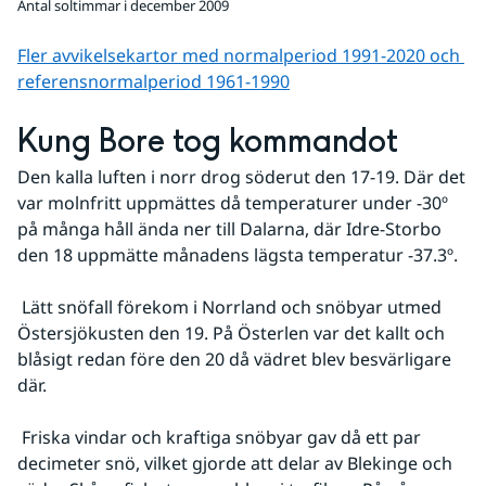
Antal soltimmar i december 2009
Fler avvikelsekartor med normalperiod 1991-2020 och 
referens­normalperiod 1961-1990
Kung Bore tog kommandot
Den kalla luften i norr drog söderut den 17-19. Där det 
var molnfritt uppmättes då temperaturer under -30º 
på många håll ända ner till Dalarna, där Idre-Storbo 
den 18 uppmätte månadens lägsta temperatur -37.3º.
 Lätt snöfall förekom i Norrland och snöbyar utmed 
Östersjökusten den 19. På Österlen var det kallt och 
blåsigt redan före den 20 då vädret blev besvärligare 
där.
 Friska vindar och kraftiga snöbyar gav då ett par 
decimeter snö, vilket gjorde att delar av Blekinge och 