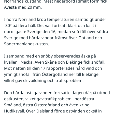
Norrlands kustland. Mest nederbörd i smält form fick 
Avesta med 20 mm.
I norra Norrland kröp temperaturen samtidigt under 
-30º på flera håll. Det var fortsatt klart och kallt i 
nordligaste Sverige den 16, medan snö föll över södra 
Sverige med hårda vindar främst över Gotland och 
Södermanlandskusten.
I samband med en snöby observerades åska på 
kvällen i Nacka. Även Skåne och Blekinge fick snöfall. 
Mot natten till den 17 rapporterades hård vind och 
ymnigt snöfall från Östergötland ner till Blekinge, 
vilket gav drivbildning och trafikproblem.
Den hårda ostliga vinden fortsatte dagen därpå utmed 
ostkusten, vilket gav trafikproblem i nordöstra 
Småland, östra Östergötland och även kring 
Hudiksvall. Över Dalsland förde ostvinden också in 