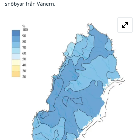
snöbyar från Vänern.
Fö