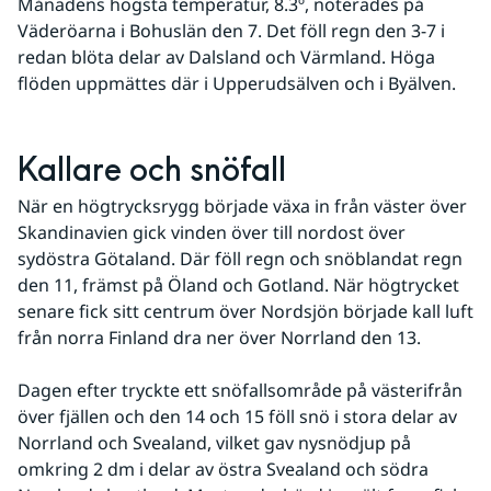
Månadens högsta temperatur, 8.3º, noterades på 
Väderöarna i Bohuslän den 7. Det föll regn den 3-7 i 
redan blöta delar av Dalsland och Värmland. Höga 
flöden uppmättes där i Upperudsälven och i Byälven.
Kallare och snöfall
När en högtrycksrygg började växa in från väster över 
Skandinavien gick vinden över till nordost över 
sydöstra Götaland. Där föll regn och snöblandat regn 
den 11, främst på Öland och Gotland. När högtrycket 
senare fick sitt centrum över Nordsjön började kall luft 
från norra Finland dra ner över Norrland den 13.
Dagen efter tryckte ett snöfallsområde på västerifrån 
över fjällen och den 14 och 15 föll snö i stora delar av 
Norrland och Svealand, vilket gav nysnödjup på 
omkring 2 dm i delar av östra Svealand och södra 