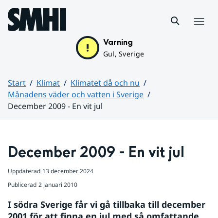
Hoppa till sidans innehåll
Meny
Varning
Gul, Sverige
Start
Klimat
Klimatet då och nu
Månadens väder och vatten i Sverige
December 2009 - En vit jul
Huvudinnehåll
December 2009 - En vit jul
Uppdaterad
13 december 2024
Publicerad
2 januari 2010
I södra Sverige får vi gå tillbaka till december 
2001 för att finna en jul med så omfattande 