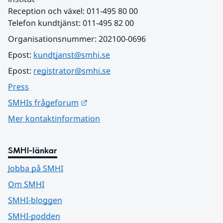
Reception och växel: 011-495 80 00
Telefon kundtjänst: 011-495 82 00
Organisationsnummer: 202100-0696
Epost: 
kundtjanst@smhi.se
Epost: 
registrator@smhi.se
Press
Länk till annan webbplats.
SMHIs frågeforum
Mer kontaktinformation
SMHI-länkar
Jobba på SMHI
Om SMHI
SMHI-bloggen
SMHI-podden