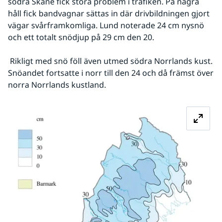
södra Skåne fick stora problem i trafiken. På några 
håll fick bandvagnar sättas in där drivbildningen gjort 
vägar svårframkomliga. Lund noterade 24 cm nysnö 
och ett totalt snödjup på 29 cm den 20.
 Rikligt med snö föll även utmed södra Norrlands kust. 
Snöandet fortsatte i norr till den 24 och då främst över 
norra Norrlands kustland.
Fö