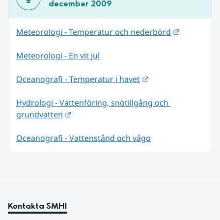
december 2009
Länk till 
Meteorologi - Temperatur och nederbörd
Meteorologi - En vit jul
Länk till annan web
Oceanografi - Temperatur i havet
Hydrologi - Vattenföring, snötillgång och 
Länk till annan webbplats.
grundvatten
Oceanografi - Vattenstånd och vågo
Kontakta SMHI