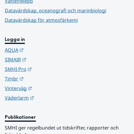
VattenWebb
Datavärdskap, oceanografi och marinbiologi
Datavärdskap för atmosfärkemi
Logga in
Länk till annan webbplats.
AQUA
Länk till annan webbplats.
SIMAIR
Länk till annan webbplats.
SMHI Pro
Länk till annan webbplats.
Timbr
Länk till annan webbplats.
Vinterväg
Länk till annan webbplats.
Väderlarm
Publikationer
SMHI ger regelbundet ut tidskrifter, rapporter och 