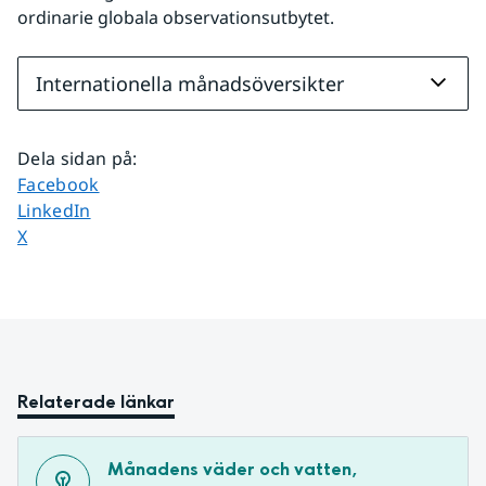
ordinarie globala observationsutbytet.
Internationella månadsöversikter
Dela sidan på
:
Dela sidan på
Facebook
Dela sidan på
LinkedIn
Dela sidan på
X
Relaterade länkar
Månadens väder och vatten, 