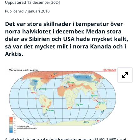
Uppdaterad
13 december 2024
Publicerad
7 januari 2010
Det var stora skillnader i temperatur över 
norra halvklotet i december. Medan stora 
delar av Sibirien och USA hade mycket kallt, 
så var det mycket milt i norra Kanada och i 
Arktis.
Förstora
Avvikelse från normal månadsmedeltemperatur (1961-1990) samt