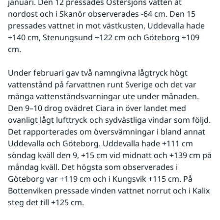
januari. Den 12 pressades Östersjöns vatten åt 
nordost och i Skanör observerades -64 cm. Den 15 
pressades vattnet in mot västkusten, Uddevalla hade 
+140 cm, Stenungsund +122 cm och Göteborg +109 
cm.
Under februari gav två namngivna lågtryck högt 
vattenstånd på farvattnen runt Sverige och det var 
många vattenståndsvarningar ute under månaden. 
Den 9–10 drog ovädret Ciara in över landet med 
ovanligt lågt lufttryck och sydvästliga vindar som följd. 
Det rapporterades om översvämningar i bland annat 
Uddevalla och Göteborg. Uddevalla hade +111 cm 
söndag kväll den 9, +15 cm vid midnatt och +139 cm på 
måndag kväll. Det högsta som observerades i 
Göteborg var +119 cm och i Kungsvik +115 cm. På 
Bottenviken pressade vinden vattnet norrut och i Kalix 
steg det till +125 cm. 