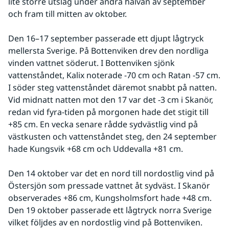
lite större utslag under andra halvan av september 
och fram till mitten av oktober. 
Den 16–17 september passerade ett djupt lågtryck 
mellersta Sverige. På Bottenviken drev den nordliga 
vinden vattnet söderut. I Bottenviken sjönk 
vattenståndet, Kalix noterade -70 cm och Ratan -57 cm. 
I söder steg vattenståndet däremot snabbt på natten. 
Vid midnatt natten mot den 17 var det -3 cm i Skanör, 
redan vid fyra-tiden på morgonen hade det stigit till 
+85 cm. En vecka senare rådde sydvästlig vind på 
västkusten och vattenståndet steg, den 24 september 
hade Kungsvik +68 cm och Uddevalla +81 cm. 
Den 14 oktober var det en nord till nordostlig vind på 
Östersjön som pressade vattnet åt sydväst. I Skanör 
observerades +86 cm, Kungsholmsfort hade +48 cm. 
Den 19 oktober passerade ett lågtryck norra Sverige 
vilket följdes av en nordostlig vind på Bottenviken. 