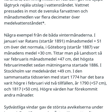
lågtryck rejäla utslag i vattenståndet. Vattnet 
pressades in mot de svenska farvattnen och 
månadsmedlen var flera decimeter över 
medelvattenståndet*.
Några exempel från de båda vintermånaderna. I 
januari var Ratans (startår 1891) månadsmedel + 51 
cm över det normala, i Göteborg (startår 1887) var 
månadens medel +30 cm. Tittar man på Landsort så 
var februaris månadsmedel +47 cm, det högsta 
februarimedlet sedan mätningarna startade 1886. I 
Stockholm var medelvärdet +49 cm. I den 
sammansatta tidsserien med start 1774 har det bara 
varit högre i februari vid två tillfällen, år 1790 (+57 cm), 
och 1817 (+50 cm). Högre värden har förekommit 
andra månader. 
Sydvästliga vindar gav de största avvikelserna under 