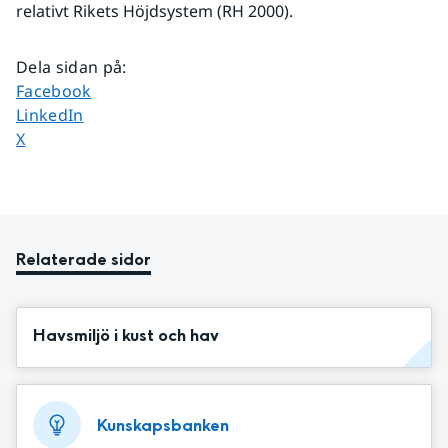
relativt Rikets Höjdsystem (RH 2000).
Dela sidan på
:
Dela sidan på
Facebook
Dela sidan på
LinkedIn
Dela sidan på
X
Relaterade sidor
Havsmiljö i kust och hav
Kunskapsbanken