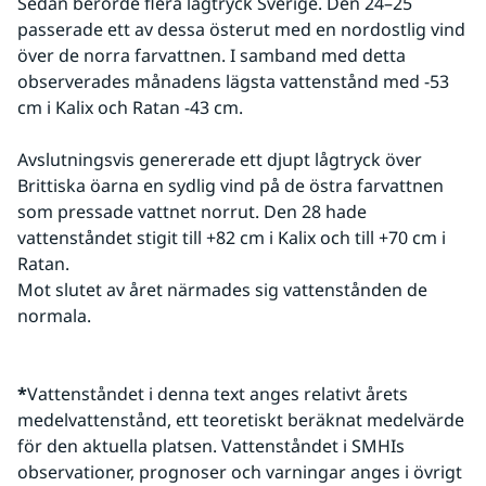
Sedan berörde flera lågtryck Sverige. Den 24–25 
passerade ett av dessa österut med en nordostlig vind 
över de norra farvattnen. I samband med detta 
observerades månadens lägsta vattenstånd med -53 
cm i Kalix och Ratan -43 cm.
Avslutningsvis genererade ett djupt lågtryck över 
Brittiska öarna en sydlig vind på de östra farvattnen 
som pressade vattnet norrut. Den 28 hade 
vattenståndet stigit till +82 cm i Kalix och till +70 cm i 
Ratan.
Mot slutet av året närmades sig vattenstånden de 
normala.
*
Vattenståndet i denna text anges relativt årets 
medelvattenstånd, ett teoretiskt beräknat medelvärde 
för den aktuella platsen. Vattenståndet i SMHIs 
observationer, prognoser och varningar anges i övrigt 