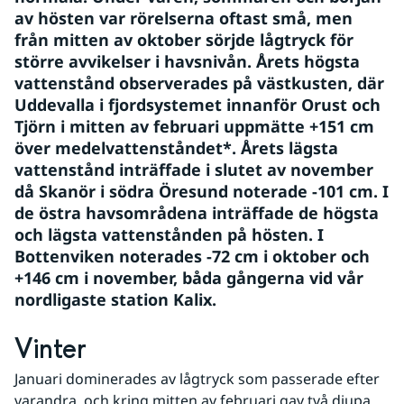
av hösten var rörelserna oftast små, men 
från mitten av oktober sörjde lågtryck för 
större avvikelser i havsnivån. Årets högsta 
vattenstånd observerades på västkusten, där 
Uddevalla i fjordsystemet innanför Orust och 
Tjörn i mitten av februari uppmätte +151 cm 
över medelvattenståndet*. Årets lägsta 
vattenstånd inträffade i slutet av november 
då Skanör i södra Öresund noterade -101 cm. I 
de östra havsområdena inträffade de högsta 
och lägsta vattenstånden på hösten. I 
Bottenviken noterades -72 cm i oktober och 
+146 cm i november, båda gångerna vid vår 
nordligaste station Kalix.
Vinter
Januari dominerades av lågtryck som passerade efter 
varandra, och kring mitten av februari gav två djupa 