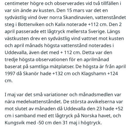
centimeter högre och observerades vid två tillfällen i 
var sin ände av kusten. Den 15 mars var det en 
sydvästlig vind över norra Skandinavien, vattenståndet 
steg i Bottenviken och Kalix noterade +112 cm. Den 2 
april passerade ett lågtryck mellersta Sverige. Längs 
västkusten drev en sydvästlig vind vattnet mot kusten 
och april månads högsta vattenstånd noterades i 
Uddevalla, även det med + 112 cm. Detta var den 
tredje högsta observationen för en aprilmånad 
baserat på samtliga mätplatser. De högsta är från april 
1997 då Skanör hade +132 cm och Klagshamn +124 
cm. 
I maj var det små variationer och månadsmedlen var 
nära medelvattenståndet. De största avvikelserna var 
mot slutet av månaden då Uddevalla den 23 hade +52 
cm i samband med ett lågtryck på Norska havet, och 
Kungsvik med -50 cm den 31 maj i högtryck. 