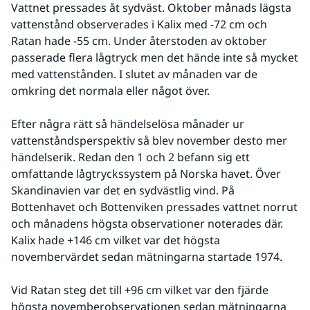
Vattnet pressades åt sydväst. Oktober månads lägsta 
vattenstånd observerades i Kalix med -72 cm och 
Ratan hade -55 cm. Under återstoden av oktober 
passerade flera lågtryck men det hände inte så mycket 
med vattenstånden. I slutet av månaden var de 
omkring det normala eller något över.
Efter några rätt så händelselösa månader ur 
vattenståndsperspektiv så blev november desto mer 
händelserik. Redan den 1 och 2 befann sig ett 
omfattande lågtryckssystem på Norska havet. Över 
Skandinavien var det en sydvästlig vind. På 
Bottenhavet och Bottenviken pressades vattnet norrut 
och månadens högsta observationer noterades där. 
Kalix hade +146 cm vilket var det högsta 
novembervärdet sedan mätningarna startade 1974. 
Vid Ratan steg det till +96 cm vilket var den fjärde 
högsta novemberobservationen sedan mätningarna 