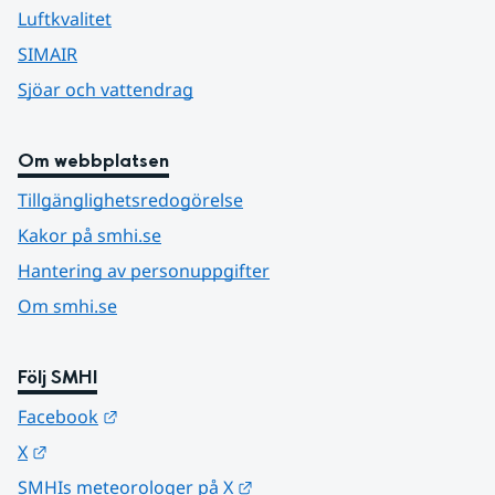
Luftkvalitet
SIMAIR
Sjöar och vattendrag
Om webbplatsen
Tillgänglighetsredogörelse
Kakor på smhi.se
Hantering av personuppgifter
Om smhi.se
Följ SMHI
Länk till annan webbplats.
Facebook
Länk till annan webbplats.
X
Länk till annan webbplats.
SMHIs meteorologer på X