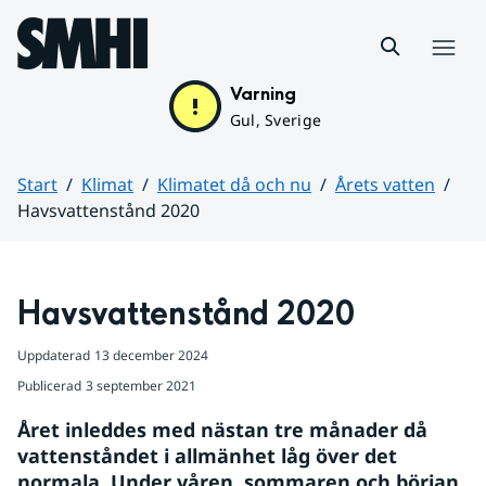
Hoppa till sidans innehåll
Meny
Varning
Gul, Sverige
Start
Klimat
Klimatet då och nu
Årets vatten
Havsvattenstånd 2020
Huvudinnehåll
Havsvattenstånd 2020
Uppdaterad
13 december 2024
Publicerad
3 september 2021
Året inleddes med nästan tre månader då 
vattenståndet i allmänhet låg över det 
normala. Under våren, sommaren och början 