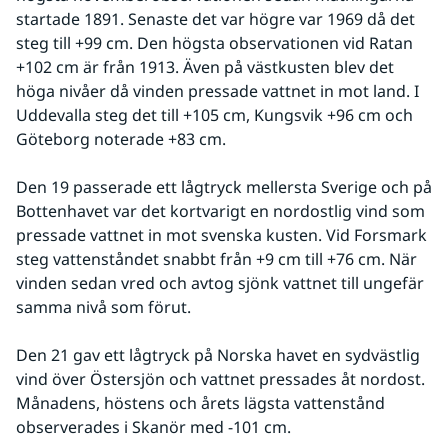
startade 1891. Senaste det var högre var 1969 då det 
steg till +99 cm. Den högsta observationen vid Ratan 
+102 cm är från 1913. Även på västkusten blev det 
höga nivåer då vinden pressade vattnet in mot land. I 
Uddevalla steg det till +105 cm, Kungsvik +96 cm och 
Göteborg noterade +83 cm.
Den 19 passerade ett lågtryck mellersta Sverige och på 
Bottenhavet var det kortvarigt en nordostlig vind som 
pressade vattnet in mot svenska kusten. Vid Forsmark 
steg vattenståndet snabbt från +9 cm till +76 cm. När 
vinden sedan vred och avtog sjönk vattnet till ungefär 
samma nivå som förut. 
Den 21 gav ett lågtryck på Norska havet en sydvästlig 
vind över Östersjön och vattnet pressades åt nordost. 
Månadens, höstens och årets lägsta vattenstånd 
observerades i Skanör med -101 cm. 