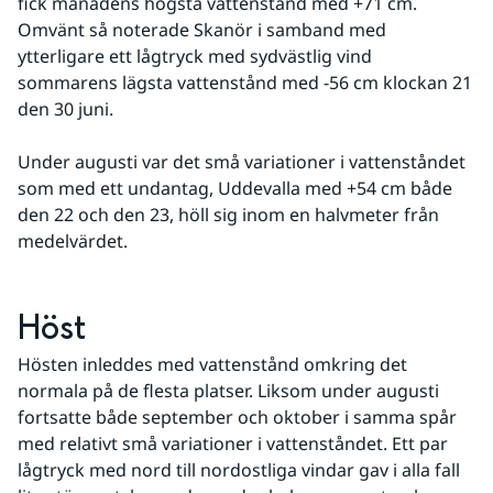
fick månadens högsta vattenstånd med +71 cm. 
Omvänt så noterade Skanör i samband med 
ytterligare ett lågtryck med sydvästlig vind 
sommarens lägsta vattenstånd med -56 cm klockan 21 
den 30 juni. 
Under augusti var det små variationer i vattenståndet 
som med ett undantag, Uddevalla med +54 cm både 
den 22 och den 23, höll sig inom en halvmeter från 
medelvärdet. 
Höst
Hösten inleddes med vattenstånd omkring det 
normala på de flesta platser. Liksom under augusti 
fortsatte både september och oktober i samma spår 
med relativt små variationer i vattenståndet. Ett par 
lågtryck med nord till nordostliga vindar gav i alla fall 