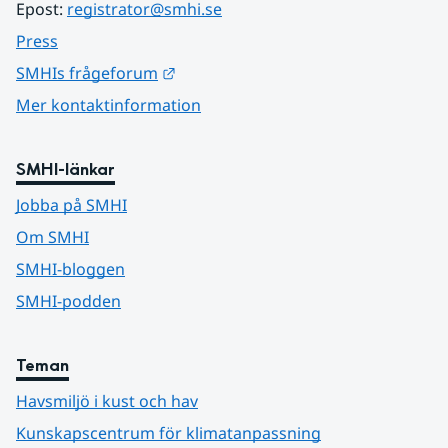
Epost: 
registrator@smhi.se
Press
Länk till annan webbplats.
SMHIs frågeforum
Mer kontaktinformation
SMHI-länkar
Jobba på SMHI
Om SMHI
SMHI-bloggen
SMHI-podden
Teman
Havsmiljö i kust och hav
Kunskapscentrum för klimatanpassning