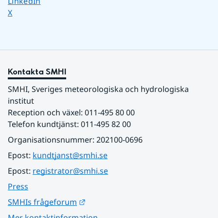
Dela sidan på
LinkedIn
Dela sidan på
X
Kontakta SMHI
SMHI, Sveriges meteorologiska och hydrologiska 
institut
Reception och växel: 011-495 80 00
Telefon kundtjänst: 011-495 82 00
Organisationsnummer: 202100-0696
Epost: 
kundtjanst@smhi.se
Epost: 
registrator@smhi.se
Press
Länk till annan webbplats.
SMHIs frågeforum
Mer kontaktinformation