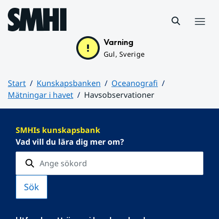
Hoppa till sidans innehåll
Meny
Varning
Gul, Sverige
Start
Kunskapsbanken
Oceanografi
Mätningar i havet
Havsobservationer
Huvudinnehåll
SMHIs kunskapsbank
Vad vill du lära dig mer om?