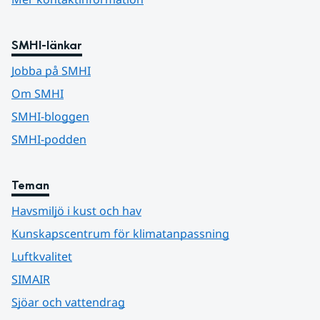
SMHI-länkar
Jobba på SMHI
Om SMHI
SMHI-bloggen
SMHI-podden
Teman
Havsmiljö i kust och hav
Kunskapscentrum för klimatanpassning
Luftkvalitet
SIMAIR
Sjöar och vattendrag