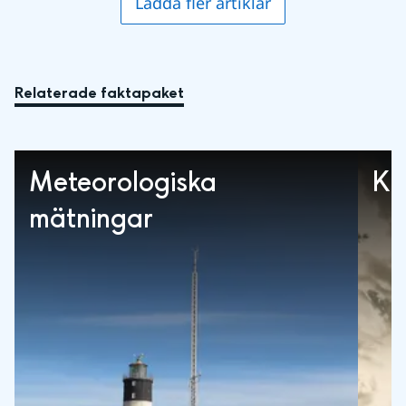
Ladda fler artiklar
Relaterade faktapaket
Meteorologiska
Kl
mätningar