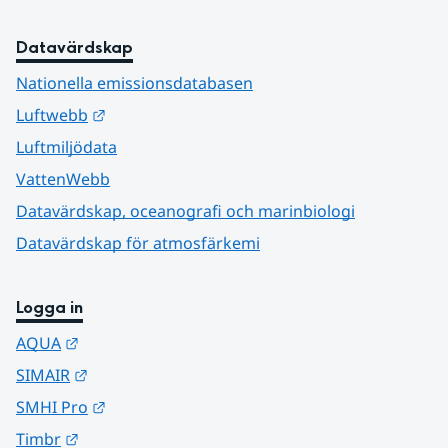
Datavärdskap
Nationella emissionsdatabasen
Länk till annan webbplats.
Luftwebb
Luftmiljödata
VattenWebb
Datavärdskap, oceanografi och marinbiologi
Datavärdskap för atmosfärkemi
Logga in
Länk till annan webbplats.
AQUA
Länk till annan webbplats.
SIMAIR
Länk till annan webbplats.
SMHI Pro
Länk till annan webbplats.
Timbr