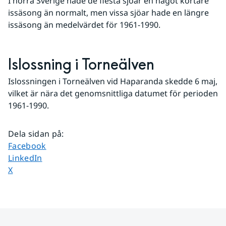
I norra Sverige hade de flesta sjöar en något kortare 
issäsong än normalt, men vissa sjöar hade en längre 
issäsong än medelvärdet för 1961-1990. 
Islossning i Torneälven
Islossningen i Torneälven vid Haparanda skedde 6 maj, 
vilket är nära det genomsnittliga datumet för perioden 
1961-1990.
Dela sidan på
:
Dela sidan på
Facebook
Dela sidan på
LinkedIn
Dela sidan på
X