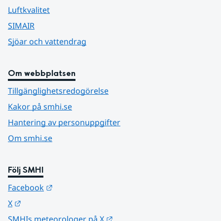
Luftkvalitet
SIMAIR
Sjöar och vattendrag
Om webbplatsen
Tillgänglighetsredogörelse
Kakor på smhi.se
Hantering av personuppgifter
Om smhi.se
Följ SMHI
Länk till annan webbplats.
Facebook
Länk till annan webbplats.
X
Länk till annan webbplats.
SMHIs meteorologer på X