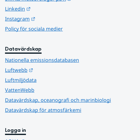
Länk till annan webbplats.
Linkedin
Länk till annan webbplats.
Instagram
Policy för sociala medier
Datavärdskap
Nationella emissionsdatabasen
Länk till annan webbplats.
Luftwebb
Luftmiljödata
VattenWebb
Datavärdskap, oceanografi och marinbiologi
Datavärdskap för atmosfärkemi
Logga in