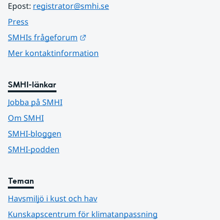
Epost: 
registrator@smhi.se
Press
Länk till annan webbplats.
SMHIs frågeforum
Mer kontaktinformation
SMHI-länkar
Jobba på SMHI
Om SMHI
SMHI-bloggen
SMHI-podden
Teman
Havsmiljö i kust och hav
Kunskapscentrum för klimatanpassning