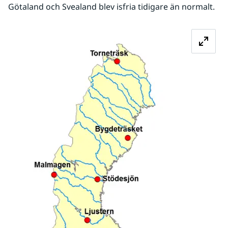
Götaland och Svealand blev isfria tidigare än normalt.
Förstora