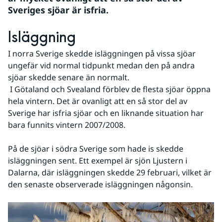
Sveriges sjöar är isfria.
Isläggning
I norra Sverige skedde isläggningen på vissa sjöar 
ungefär vid normal tidpunkt medan den på andra 
sjöar skedde senare än normalt. 
 I Götaland och Svealand förblev de flesta sjöar öppna 
hela vintern. Det är ovanligt att en så stor del av 
Sverige har isfria sjöar och en liknande situation har 
bara funnits vintern 2007/2008.
På de sjöar i södra Sverige som hade is skedde 
isläggningen sent. Ett exempel är sjön Ljustern i 
Dalarna, där isläggningen skedde 29 februari, vilket är 
den senaste observerade isläggningen någonsin.