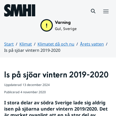
Hoppa till sidans innehåll
Meny
Varning
Gul, Sverige
Start
Klimat
Klimatet då och nu
Årets vatten
Is på sjöar vintern 2019-2020
Huvudinnehåll
Is på sjöar vintern 2019-2020
Uppdaterad
13 december 2024
Publicerad
4 november 2020
I stora delar av södra Sverige lade sig aldrig 
isen på sjöarna under vintern 2019/2020. Det 
är mycket ovanligt att en så stor del av 