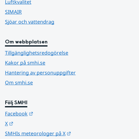
Luftkvalitet
SIMAIR
Sjöar och vattendrag
Om webbplatsen
Tillgänglighetsredogörelse
Kakor på smhi.se
Hantering av personuppgifter
Om smhi.se
Följ SMHI
Länk till annan webbplats.
Facebook
Länk till annan webbplats.
X
Länk till annan webbplats.
SMHIs meteorologer på X