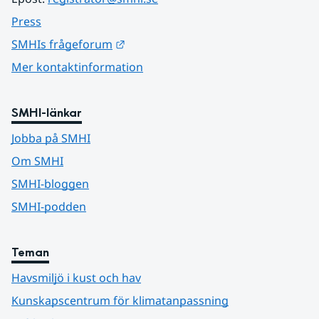
Press
Länk till annan webbplats.
SMHIs frågeforum
Mer kontaktinformation
SMHI-länkar
Jobba på SMHI
Om SMHI
SMHI-bloggen
SMHI-podden
Teman
Havsmiljö i kust och hav
Kunskapscentrum för klimatanpassning