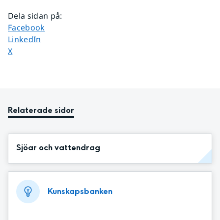
Dela sidan på
:
Dela sidan på
Facebook
Dela sidan på
LinkedIn
Dela sidan på
X
Relaterade sidor
Sjöar och vattendrag
Kunskapsbanken