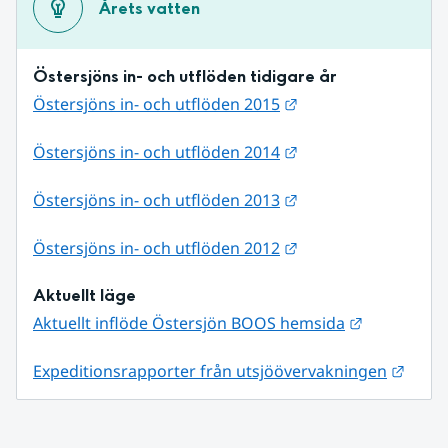
Årets vatten
Östersjöns in- och utflöden tidigare år
Länk till annan web
Östersjöns in- och utflöden 2015
Länk till annan web
Östersjöns in- och utflöden 2014
Länk till annan web
Östersjöns in- och utflöden 2013
Länk till annan web
Östersjöns in- och utflöden 2012
Aktuellt läge
Länk till a
Aktuellt inflöde Östersjön BOOS hemsida
Länk 
Expeditionsrapporter från utsjöövervakningen