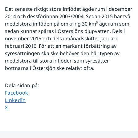
Det senaste riktigt stora inflödet ägde rum i december 
2014 och dessförinnan 2003/2004. Sedan 2015 har två 
medelstora inflöden på omkring 30 km³ ägt rum som 
sedan kunnat spåras i Östersjöns djupvatten. Dels i 
november 2015 och dels i månadsskiftet januari-
februari 2016. För att en markant förbättring av 
syresättningen ska ske behöver den här typen av 
medelstora till stora inflöden som syresätter 
bottnarna i Östersjön ske relativt ofta.
Dela sidan på
:
Dela sidan på
Facebook
Dela sidan på
LinkedIn
Dela sidan på
X