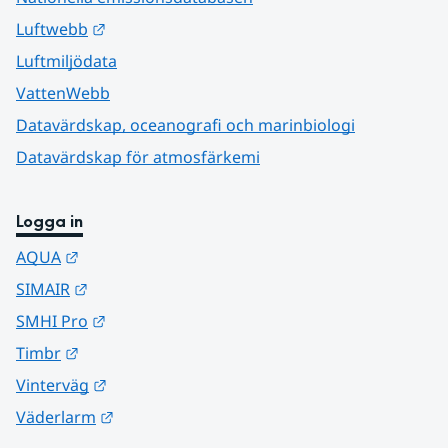
Länk till annan webbplats.
Luftwebb
Luftmiljödata
VattenWebb
Datavärdskap, oceanografi och marinbiologi
Datavärdskap för atmosfärkemi
Logga in
Länk till annan webbplats.
AQUA
Länk till annan webbplats.
SIMAIR
Länk till annan webbplats.
SMHI Pro
Länk till annan webbplats.
Timbr
Länk till annan webbplats.
Vinterväg
Länk till annan webbplats.
Väderlarm