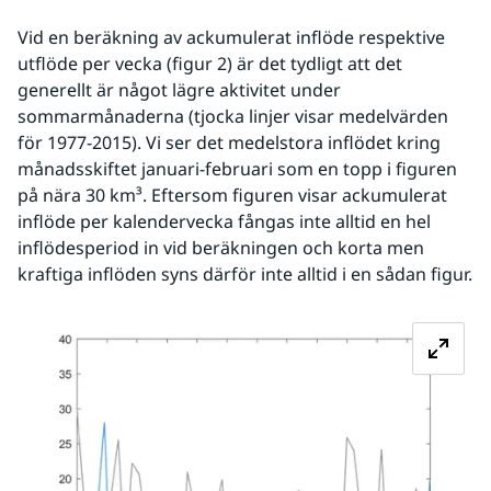
Vid en beräkning av ackumulerat inflöde respektive 
utflöde per vecka (figur 2) är det tydligt att det 
generellt är något lägre aktivitet under 
sommarmånaderna (tjocka linjer visar medelvärden 
för 1977-2015). Vi ser det medelstora inflödet kring 
månadsskiftet januari-februari som en topp i figuren 
på nära 30 km³. Eftersom figuren visar ackumulerat 
inflöde per kalendervecka fångas inte alltid en hel 
inflödesperiod in vid beräkningen och korta men 
kraftiga inflöden syns därför inte alltid i en sådan figur.
Fö