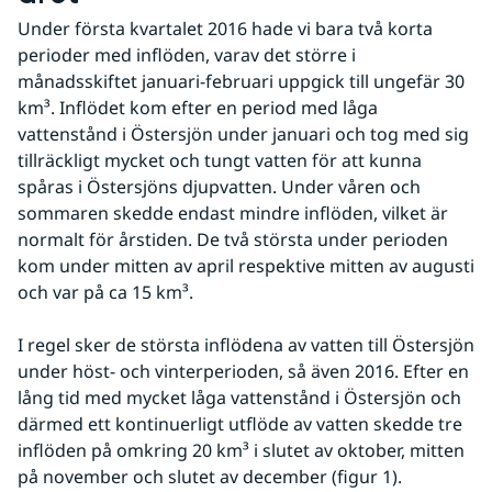
Under första kvartalet 2016 hade vi bara två korta 
perioder med inflöden, varav det större i 
månadsskiftet januari-februari uppgick till ungefär 30 
km³. Inflödet kom efter en period med låga 
vattenstånd i Östersjön under januari och tog med sig 
tillräckligt mycket och tungt vatten för att kunna 
spåras i Östersjöns djupvatten. Under våren och 
sommaren skedde endast mindre inflöden, vilket är 
normalt för årstiden. De två största under perioden 
kom under mitten av april respektive mitten av augusti 
och var på ca 15 km³.
I regel sker de största inflödena av vatten till Östersjön 
under höst- och vinterperioden, så även 2016. Efter en 
lång tid med mycket låga vattenstånd i Östersjön och 
därmed ett kontinuerligt utflöde av vatten skedde tre 
inflöden på omkring 20 km³ i slutet av oktober, mitten 
på november och slutet av december (figur 1).