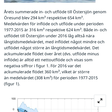
Årets summerade in- och utflöde till Östersjön genom 
Öresund blev 294 km³ respektive 654 km³. 
Medelvärden för inflöde och utflöde under perioden 
1977-2015 är 316 km³ respektive 624 km³. Både in- och 
utflödet till Östersjön under 2016 låg alltså nära 
långtidsmedelvärdet, med inflödet något mindre och 
utflödet något större än långtidsmedelvärdet. Det 
ackumulerade flödet över året (dvs. utflöde minus 
inflöde) är alltid ett nettoutflöde och visas som 
negativa siffror i figur 1. För 2016 var det 
ackumulerade flödet 360 km³, vilket är större 
än medelvärdet (308 km³) för perioden 1977-2015 
(figur 1).
Fö