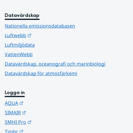
Datavärdskap
Nationella emissionsdatabasen
Länk till annan webbplats.
Luftwebb
Luftmiljödata
VattenWebb
Datavärdskap, oceanografi och marinbiologi
Datavärdskap för atmosfärkemi
Logga in
Länk till annan webbplats.
AQUA
Länk till annan webbplats.
SIMAIR
Länk till annan webbplats.
SMHI Pro
Länk till annan webbplats.
Timbr