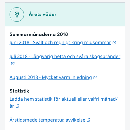
Årets väder
Sommarmånaderna 2018
Länk t
Juni 2018 - Svalt och regnigt kring midsommar
Juli 2018 - Långvarig hetta och svåra skogsbränder
Länk till annan webbplats.
Länk till annan
Augusti 2018 - Mycket varm inledning
Statistik
Ladda hem statistik för aktuell eller valfri månad/
Länk till annan webbplats.
år
Länk till annan we
Årstidsmedeltemperatur, avvikelse