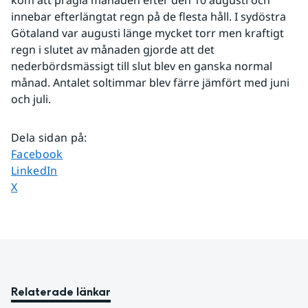
innebar efterlängtat regn på de flesta håll. I sydöstra 
Götaland var augusti länge mycket torr men kraftigt 
regn i slutet av månaden gjorde att det 
nederbördsmässigt till slut blev en ganska normal 
månad. Antalet soltimmar blev färre jämfört med juni 
och juli.
Dela sidan på
:
Dela sidan på
Facebook
Dela sidan på
LinkedIn
Dela sidan på
X
Relaterade länkar