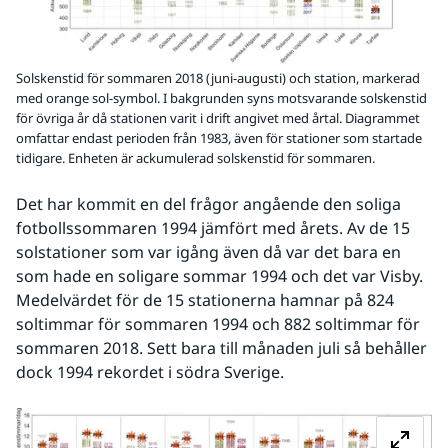
Solskenstid för sommaren 2018 (juni-augusti) och station, markerad
med orange sol-symbol. I bakgrunden syns motsvarande solskenstid
för övriga år då stationen varit i drift angivet med årtal. Diagrammet
omfattar endast perioden från 1983, även för stationer som startade
tidigare. Enheten är ackumulerad solskenstid för sommaren.
Det har kommit en del frågor angående den soliga 
fotbollssommaren 1994 jämfört med årets. Av de 15 
solstationer som var igång även då var det bara en 
som hade en soligare sommar 1994 och det var Visby. 
Medelvärdet för de 15 stationerna hamnar på 824 
soltimmar för sommaren 1994 och 882 soltimmar för 
sommaren 2018. Sett bara till månaden juli så behåller 
dock 1994 rekordet i södra Sverige.
Fö