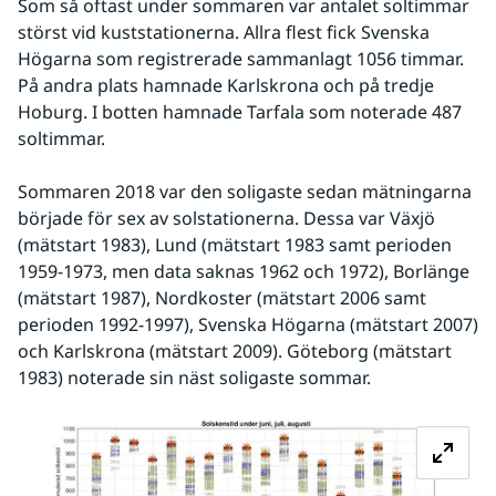
Som så oftast under sommaren var antalet soltimmar 
störst vid kuststationerna. Allra flest fick Svenska 
Högarna som registrerade sammanlagt 1056 timmar. 
På andra plats hamnade Karlskrona och på tredje 
Hoburg. I botten hamnade Tarfala som noterade 487 
soltimmar.
Sommaren 2018 var den soligaste sedan mätningarna 
började för sex av solstationerna. Dessa var Växjö 
(mätstart 1983), Lund (mätstart 1983 samt perioden 
1959-1973, men data saknas 1962 och 1972), Borlänge 
(mätstart 1987), Nordkoster (mätstart 2006 samt 
perioden 1992-1997), Svenska Högarna (mätstart 2007) 
och Karlskrona (mätstart 2009). Göteborg (mätstart 
1983) noterade sin näst soligaste sommar.
Fö