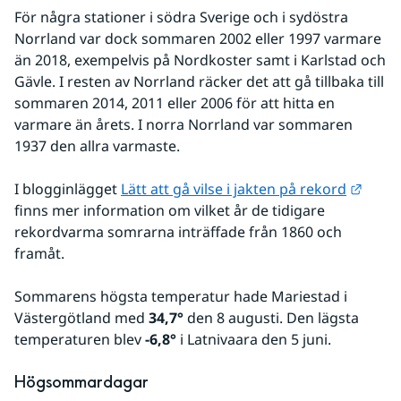
För några stationer i södra Sverige och i sydöstra 
Norrland var dock sommaren 2002 eller 1997 varmare 
än 2018, exempelvis på Nordkoster samt i Karlstad och 
Gävle. I resten av Norrland räcker det att gå tillbaka till 
sommaren 2014, 2011 eller 2006 för att hitta en 
varmare än årets. I norra Norrland var sommaren 
1937 den allra varmaste.
Länk 
I blogginlägget 
Lätt att gå vilse i jakten på rekord
finns mer information om vilket år de tidigare 
rekordvarma somrarna inträffade från 1860 och 
framåt.
Sommarens högsta temperatur hade Mariestad i 
Västergötland med 
34,7°
 den 8 augusti. Den lägsta 
temperaturen blev 
-6,8°
 i Latnivaara den 5 juni.
Högsommardagar