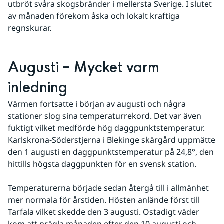
utbröt svåra skogsbränder i mellersta Sverige. I slutet 
av månaden förekom åska och lokalt kraftiga 
regnskurar.
Augusti – Mycket varm 
inledning
Värmen fortsatte i början av augusti och några 
stationer slog sina temperaturrekord. Det var även 
fuktigt vilket medförde hög daggpunktstemperatur. 
Karlskrona-Söderstjerna i Blekinge skärgård uppmätte 
den 1 augusti en daggpunktstemperatur på 24,8°, den 
hittills högsta daggpunkten för en svensk station.
Temperaturerna började sedan återgå till i allmänhet 
mer normala för årstiden. Hösten anlände först till 
Tarfala vilket skedde den 3 augusti. Ostadigt väder 
kom att prägla månaden efter den 10 augusti och 