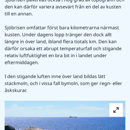
den kan därför variera avsevärt från en del av kusten 
till en annan.
Sjöbrisen omfattar först bara kilometrarna närmast 
kusten. Under dagens lopp tränger den dock allt 
längre in över land, ibland flera tiotals km. Den kan 
därför orsaka ett abrupt temperaturfall och stigande 
relativ luftfuktighet en bra bit in i landet under 
eftermiddagen.
I den stigande luften inne över land bildas lätt 
stackmoln, och i vissa fall bymoln, som ger regn- eller 
åskskurar.
Fö