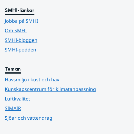
SMHI-länkar
Jobba på SMHI
Om SMHI
SMHI-bloggen
SMHI-podden
Teman
Havsmiljö i kust och hav
Kunskapscentrum för klimatanpassning
Luftkvalitet
SIMAIR
Sjöar och vattendrag