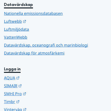
Datavärdskap
Nationella emissionsdatabasen
Länk till annan webbplats.
Luftwebb
Luftmiljödata
VattenWebb
Datavärdskap, oceanografi och marinbiologi
Datavärdskap för atmosfärkemi
Logga in
Länk till annan webbplats.
AQUA
Länk till annan webbplats.
SIMAIR
Länk till annan webbplats.
SMHI Pro
Länk till annan webbplats.
Timbr
Länk till annan webbplats.
Vinterväg