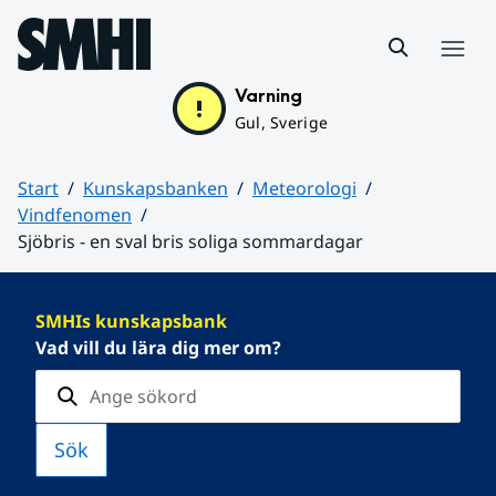
Hoppa till sidans innehåll
Meny
Varning
Gul, Sverige
Start
Kunskapsbanken
Meteorologi
Vindfenomen
Sjöbris - en sval bris soliga sommardagar
Huvudinnehåll
SMHIs kunskapsbank
Vad vill du lära dig mer om?