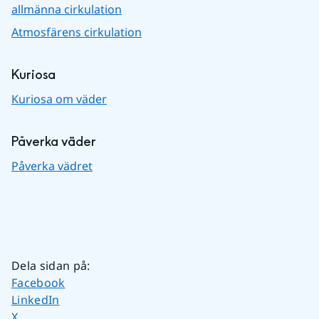
allmänna cirkulation
Atmosfärens cirkulation
Kuriosa
Kuriosa om väder
Påverka väder
Påverka vädret
Dela sidan på
:
Dela sidan på
Facebook
Dela sidan på
LinkedIn
Dela sidan på
X