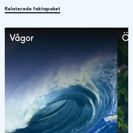
Relaterade faktapaket
Vågor
Öv