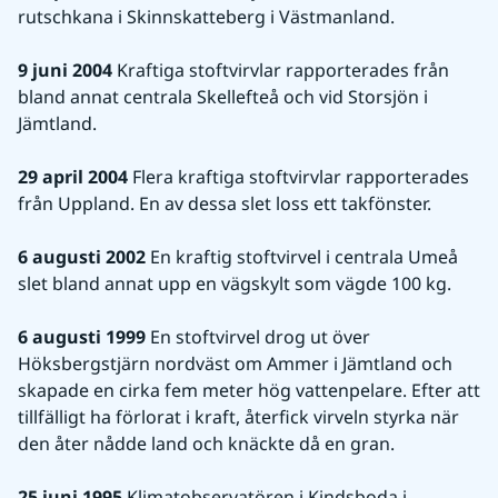
rutschkana i Skinnskatteberg i Västmanland.
9 juni 2004
 Kraftiga stoftvirvlar rapporterades från 
bland annat centrala Skellefteå och vid Storsjön i 
Jämtland.
29 april 2004
 Flera kraftiga stoftvirvlar rapporterades 
från Uppland. En av dessa slet loss ett takfönster.
6 augusti 2002
 En kraftig stoftvirvel i centrala Umeå 
slet bland annat upp en vägskylt som vägde 100 kg.
6 augusti 1999
 En stoftvirvel drog ut över 
Höksbergstjärn nordväst om Ammer i Jämtland och 
skapade en cirka fem meter hög vattenpelare. Efter att 
tillfälligt ha förlorat i kraft, återfick virveln styrka när 
den åter nådde land och knäckte då en gran.
25 juni 1995
 Klimatobservatören i Kindsboda i 