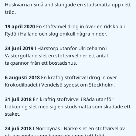
Huskvarna i Småland slungade en studsmatta upp i ett 
träd.
19 april 2020
 En stoftvirvel drog in över en ridskola i 
Rydö i Halland och slog omkull några hinder.
24 juni 2019
 I Härstorp utanför Ulricehamn i 
Västergötland slet en stoftvirvel ner ett antal 
takpannor från ett bostadshus.
6 augusti 2018
 En kraftig stoftvirvel drog in över 
Krokodilbadet i Vendelsö sydost om Stockholm.
31 juli 2018
 En kraftig stoftvirvel i Råda utanför 
Lidköping slet med sig en studsmatta som skadade ett 
staket.
24 juli 2018
 I Norrbynäs i Närke slet en stoftvirvel av 
ett garagetak som hamnade uppe i ett träd.