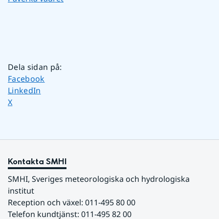
Dela sidan på
:
Dela sidan på
Facebook
Dela sidan på
LinkedIn
Dela sidan på
X
Kontakta SMHI
SMHI, Sveriges meteorologiska och hydrologiska 
institut
Reception och växel: 011-495 80 00
Telefon kundtjänst: 011-495 82 00