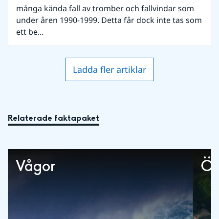
många kända fall av tromber och fallvindar som
under åren 1990-1999. Detta får dock inte tas som
ett be...
Ladda fler artiklar
Relaterade faktapaket
Vågor
Öv