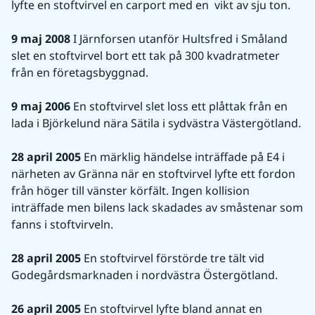
lyfte en stoftvirvel en carport med en  vikt av sju ton.
9 maj 2008
 I Järnforsen utanför Hultsfred i Småland 
slet en stoftvirvel bort ett tak på 300 kvadratmeter 
från en företagsbyggnad.
9 maj 2006
 En stoftvirvel slet loss ett plåttak från en 
lada i Björkelund nära Sätila i sydvästra Västergötland.
28 april 2005
 En märklig händelse inträffade på E4 i 
närheten av Gränna när en stoftvirvel lyfte ett fordon 
från höger till vänster körfält. Ingen kollision 
inträffade men bilens lack skadades av småstenar som 
fanns i stoftvirveln.
28 april 2005
 En stoftvirvel förstörde tre tält vid 
Godegårdsmarknaden i nordvästra Östergötland.
26 april 2005
 En stoftvirvel lyfte bland annat en 