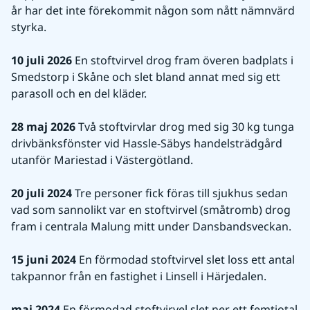
år har det inte förekommit någon som nått nämnvärd 
styrka.
10 juli 2026
 En stoftvirvel drog fram överen badplats i 
Smedstorp i Skåne och slet bland annat med sig ett 
parasoll och en del kläder.
28 maj 2026
 Två stoftvirvlar drog med sig 30 kg tunga 
drivbänksfönster vid Hassle-Säbys handelsträdgård 
utanför Mariestad i Västergötland.
20 juli 2024
 Tre personer fick föras till sjukhus sedan 
vad som sannolikt var en stoftvirvel (småtromb) drog 
fram i centrala Malung mitt under Dansbandsveckan.
15 juni 2024
 En förmodad stoftvirvel slet loss ett antal 
takpannor från en fastighet i Linsell i Härjedalen.
maj 2024
 En förmodad stoftvirvel slet ner ett femtiotal 