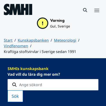
Hoppa till sidans innehåll
Meny
Varning
Gul, Sverige
Start
Kunskapsbanken
Meteorologi
Vindfenomen
Kraftiga stoftvirvlar i Sverige sedan 1991
Huvudinnehåll
SMHIs kunskapsbank
Vad vill du lära dig mer om?