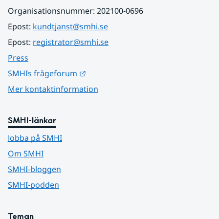
Organisationsnummer: 202100-0696
Epost: 
kundtjanst@smhi.se
Epost: 
registrator@smhi.se
Press
Länk till annan webbplats.
SMHIs frågeforum
Mer kontaktinformation
SMHI-länkar
Jobba på SMHI
Om SMHI
SMHI-bloggen
SMHI-podden
Teman