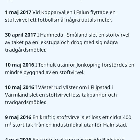
1 maj 2017
 Vid Kopparvallen i Falun flyttade en 
stoftvirvel ett fotbollsmål några tiotals meter.
30 april 2017
 I Hamneda i Småland slet en stoftvirvel 
av taket på en lekstuga och drog med sig några 
trädgårdsmöbler.
10 maj 2016
 I Tenhult utanför Jönköping förstördes en 
mindre byggnad av en stoftvirvel.
10 maj 2016
 I Västerrud väster om i Filipstad i 
Värmland slet en stoftvirvel loss takpannor och 
trädgårdsmöbler.
9 maj 2016
 En kraftig stoftvirvel slet loss ett cirka 400 
m² stort tak från en industrilokal utanför Halmstad.
4 maj 2016
 En stoftvirvel som passerade Blidsberg 