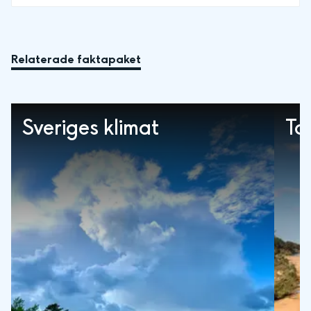
Relaterade faktapaket
Sveriges klimat
To