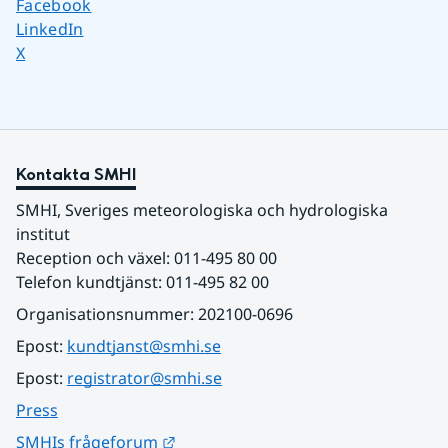
Dela sidan på
Facebook
Dela sidan på
LinkedIn
Dela sidan på
X
Kontakta SMHI
SMHI, Sveriges meteorologiska och hydrologiska 
institut
Reception och växel: 011-495 80 00
Telefon kundtjänst: 011-495 82 00
Organisationsnummer: 202100-0696
Epost: 
kundtjanst@smhi.se
Epost: 
registrator@smhi.se
Press
Länk till annan webbplats.
SMHIs frågeforum