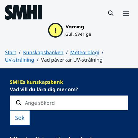
Hoppa till sidans innehåll
Meny
Varning
Gul, Sverige
Start
Kunskapsbanken
Meteorologi
UV-strålning
Vad påverkar UV-strålning
Huvudinnehåll
SMHIs kunskapsbank
Vad vill du lära dig mer om?