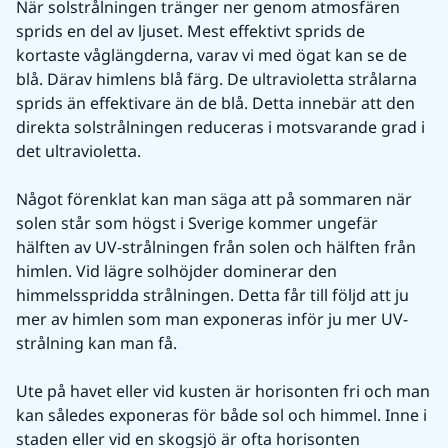
När solstrålningen tränger ner genom atmosfären 
sprids en del av ljuset. Mest effektivt sprids de 
kortaste våglängderna, varav vi med ögat kan se de 
blå. Därav himlens blå färg. De ultravioletta strålarna 
sprids än effektivare än de blå. Detta innebär att den 
direkta solstrålningen reduceras i motsvarande grad i 
det ultravioletta.
Något förenklat kan man säga att på sommaren när 
solen står som högst i Sverige kommer ungefär 
hälften av UV-strålningen från solen och hälften från 
himlen. Vid lägre solhöjder dominerar den 
himmelsspridda strålningen. Detta får till följd att ju 
mer av himlen som man exponeras inför ju mer UV-
strålning kan man få.
Ute på havet eller vid kusten är horisonten fri och man 
kan således exponeras för både sol och himmel. Inne i 
staden eller vid en skogsjö är ofta horisonten 