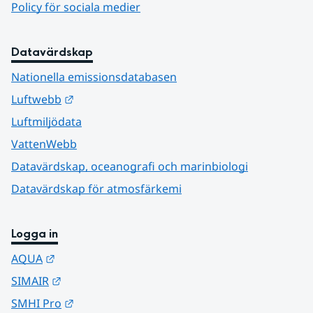
Policy för sociala medier
Datavärdskap
Nationella emissionsdatabasen
Länk till annan webbplats.
Luftwebb
Luftmiljödata
VattenWebb
Datavärdskap, oceanografi och marinbiologi
Datavärdskap för atmosfärkemi
Logga in
Länk till annan webbplats.
AQUA
Länk till annan webbplats.
SIMAIR
Länk till annan webbplats.
SMHI Pro