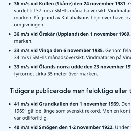
36 m/s vid Kullen (Skåne) den 24 november 1981. 
G
värdet till 37 m/s i SMHIs månadsöversikt. Vindmätar
marken. På grund av Kullahalvöns höjd över havet ka
omgivningen.
36 m/s vid Örskär (Uppland) den 1 november 1969.
marken.
33 m/s vid Vinga den 6 november 1985. 
Genom felak
34 m/s i SMHIs månadsöversikt. Vindmätaren på Ving
33 m/s vid Ölands norra udde den 23 november 197
fyrtornet cirka 35 meter över marken.
Tidigare publicerade men felaktiga eller 
41 m/s vid Grundkallen den 1 november 1969. 
Denn
1969" gällde länge som svenskt rekord. Men en kontro
var otillförlitlig.
40 m/s vid Smögen den 1-2 november 1922. 
Under 1