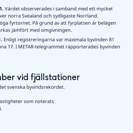
1. 
Värdet observerades i samband med ett mycket 
ver norra Svealand och sydligaste Norrland.
ga fyrtornet. På grund av att fyrplatsen är belägen 
tärkas jämfört med omgivningen.
. 
Enligt registreringarna var maximala byvinden 81 
bana 17. I METAR-telegrammet rapporterades byvinden 
er vid fjällstationer
det svenska byvindsrekordet.
stigheter som noterats 
.