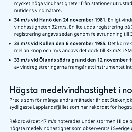
mycket höga vindhastigheter från stationer utrusta
nutidens vindmätare.
34 m/s vid Hanö den 24 november 1981. 
Enligt vin
vindhastigheten 32 m/s. En lite udda registrering på 
registrering angavs sedan genom felavrundning till
33 m/s vid Kullen den 6 november 1985. 
Det korrek
mellan knop och m/s angavs det dock till 33 m/s i SM
33 m/s vid Ölands södra grund den 12 november 1
av vindregistreringarna framgår att instrumentet int
Högsta medelvindhastighet i nov
Precis som för många andra månader är det Stekenjokk
sydligaste Lapplandsfjället som har rekordet för högs
Rekordvärdet 47 m/s noterades under stormen Hilde och
högsta medelvindhastighet som observerats i Sverige