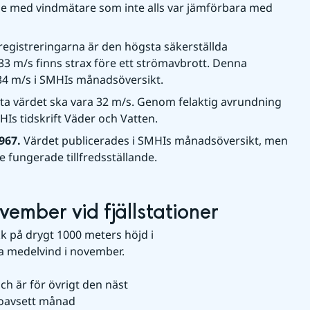
de med vindmätare som inte alls var jämförbara med 
dregistreringarna är den högsta säkerställda 
33 m/s finns strax före ett strömavbrott. Denna 
 34 m/s i SMHIs månadsöversikt.
ta värdet ska vara 32 m/s. Genom felaktig avrundning 
HIs tidskrift Väder och Vatten.
967. 
Värdet publicerades i SMHIs månadsöversikt, men 
e fungerade tillfredsställande.
ember vid fjällstationer
 på drygt 1000 meters höjd i 
ta medelvind i november.
 är för övrigt den näst 
 oavsett månad