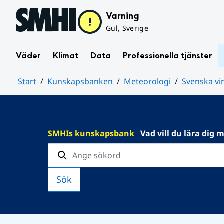
Hoppa till sidans innehåll
Varning
Gul, Sverige
Väder
Klimat
Data
Professionella tjänster
Start
Kunskapsbanken
Meteorologi
Svenska vi
Huvudinnehåll
SMHIs kunskapsbank
Vad vill du lära dig 