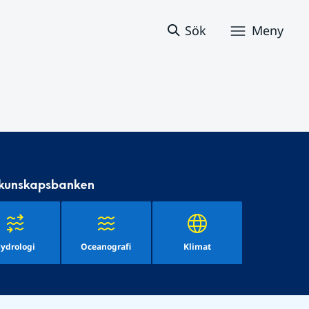
Sök
Meny
 kunskapsbanken
ydrologi
Oceanografi
Klimat