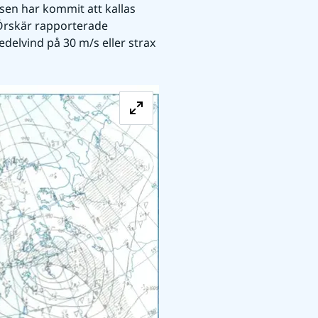
n har kommit att kallas 
rskär rapporterade 
elvind på 30 m/s eller strax 
Förstora bilden