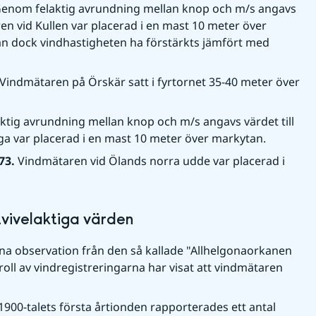
enom felaktig avrundning mellan knop och m/s angavs 
en vid Kullen var placerad i en mast 10 meter över 
n dock vindhastigheten ha förstärkts jämfört med 
Vindmätaren på Örskär satt i fyrtornet 35-40 meter över 
tig avrundning mellan knop och m/s angavs värdet till 
a var placerad i en mast 10 meter över markytan.
3. 
Vindmätaren vid Ölands norra udde var placerad i 
tvivelaktiga värden
a observation från den så kallade "Allhelgonaorkanen 
ll av vindregistreringarna har visat att vindmätaren 
900-talets första årtionden rapporterades ett antal 