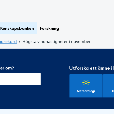
Kunskapsbanken
Forskning
ndrekord
Högsta vindhastigheter i november
mer om?
Utforska ett ämne i
Meteorologi
H