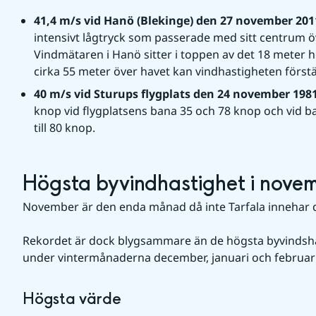
41,4 m/s vid Hanö (Blekinge) den 27 november 201
intensivt lågtryck som passerade med sitt centrum ö
Vindmätaren i Hanö sitter i toppen av det 18 meter hö
cirka 55 meter över havet kan vindhastigheten förs
40 m/s vid Sturups flygplats den 24 november 1981
knop vid flygplatsens bana 35 och 78 knop och vid 
till 80 knop.
Högsta byvindhastighet i novemb
November är den enda månad då inte Tarfala innehar 
Rekordet är dock blygsammare än de högsta byvindsha
under vintermånaderna december, januari och februari
Högsta värde