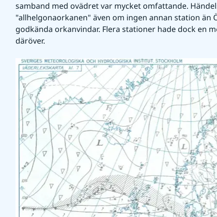
samband med ovädret var mycket omfattande. Händelse
"allhelgonaorkanen" även om ingen annan station än Ö
godkända orkanvindar. Flera stationer hade dock en med
däröver.