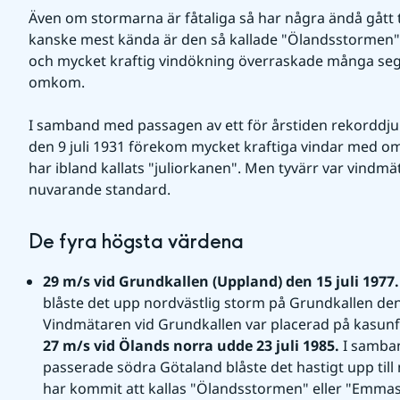
Även om stormarna är fåtaliga så har några ändå gått ti
kanske mest kända är den så kallade "Ölandsstormen" de
och mycket kraftig vindökning överraskade många segl
omkom.
I samband med passagen av ett för årstiden rekorddjup
den 9 juli 1931 förekom mycket kraftiga vindar med o
har ibland kallats "juliorkanen". Men tyvärr var vindmäta
nuvarande standard.
De fyra högsta värdena
29 m/s vid Grundkallen (Uppland) den 15 juli 1977.
blåste det upp nordvästlig storm på Grundkallen den 
Vindmätaren vid Grundkallen var placerad på kasunf
27 m/s vid Ölands norra udde 23 juli 1985. 
I samban
passerade södra Götaland blåste det hastigt upp til
har kommit att kallas "Ölandsstormen" eller "Emmast