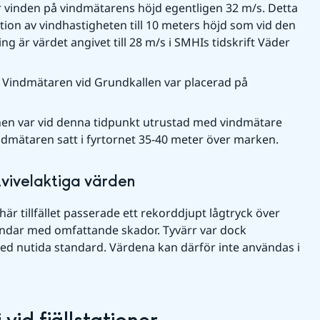
r vinden på vindmätarens höjd egentligen 32 m/s. Detta 
tion av vindhastigheten till 10 meters höjd som vid den 
g är värdet angivet till 28 m/s i SMHIs tidskrift Väder 
 
Vindmätaren vid Grundkallen var placerad på 
nen var vid denna tidpunkt utrustad med vindmätare 
dmätaren satt i fyrtornet 35-40 meter över marken.
tvivelaktiga värden
här tillfället passerade ett rekorddjupt lågtryck över 
ndar med omfattande skador. Tyvärr var dock 
ed nutida standard. Värdena kan därför inte användas i 