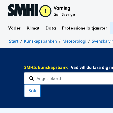
Hoppa till sidans innehåll
Varning
Gul, Sverige
Väder
Klimat
Data
Professionella tjänster
Start
Kunskapsbanken
Meteorologi
Svenska vi
Huvudinnehåll
SMHIs kunskapsbank
Vad vill du lära dig 