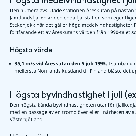
Högsta medelvindhastighet i juli 
Den numera avslutade stationen Åreskutan på nästan 1
Jämtlandsfjällen är den enda fjällstation som egentlige
Stekenjokk när det gäller höga medelvindhastigheter. Fö
fortfarande ett av Åreskutans värden från 1990-talet s
Högsta värde
35,1 m/s vid Åreskutan den 5 juli 1995. 
I samband m
mellersta Norrlands kustland till Finland blåste det 
Högsta byvindhastighet i juli (ex
Den högsta kända byvindhastigheten utanför fjällkedja
med en passage av en tromb över eller i närheten av au
Västergötland.