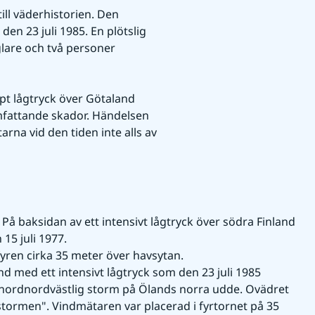
ll väderhistorien. Den 
n 23 juli 1985. En plötslig 
are och två personer 
t lågtryck över Götaland 
mfattande skador. Händelsen 
rna vid den tiden inte alls av 
 
På baksidan av ett intensivt lågtryck över södra Finland 
15 juli 1977.
yren cirka 35 meter över havsytan.
d med ett intensivt lågtryck som den 23 juli 1985 
l nordnordvästlig storm på Ölands norra udde. Ovädret 
ormen". Vindmätaren var placerad i fyrtornet på 35 