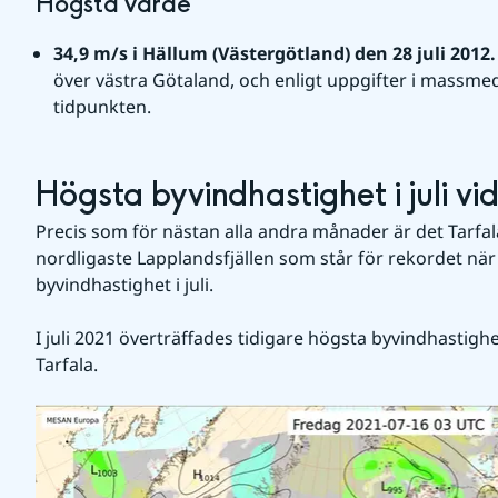
Högsta värde
34,9 m/s i Hällum (Västergötland) den 28 juli 2012.
över västra Götaland, och enligt uppgifter i massme
tidpunkten.
Högsta byvindhastighet i juli vid
Precis som för nästan alla andra månader är det Tarfala
nordligaste Lapplandsfjällen som står för rekordet när 
byvindhastighet i juli.
I juli 2021 överträffades tidigare högsta byvindhastighet vi
Tarfala. 