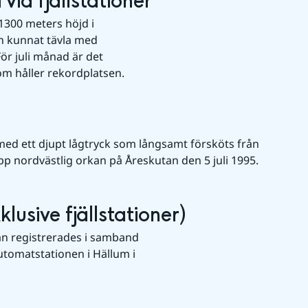
vid fjällstationer
300 meters höjd i 
n kunnat tävla med 
r juli månad är det 
om håller rekordplatsen.
ed ett djupt lågtryck som långsamt försköts från 
upp nordvästlig orkan på Åreskutan den 5 juli 1995.
klusive fjällstationer)
n registrerades i samband 
tomatstationen i Hällum i 