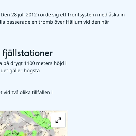
 
Den 28 juli 2012 rörde sig ett frontsystem med åska in 
dia passerade en tromb över Hällum vid den här 
 fjällstationer
 på drygt 1100 meters höjd i 
det gäller högsta 
d två olika tillfällen i 
Förstora bilden