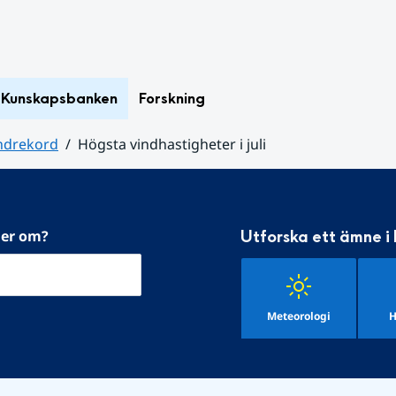
Kunskapsbanken
Forskning
ndrekord
Högsta vindhastigheter i juli
mer om?
Utforska ett ämne i
Meteorologi
H