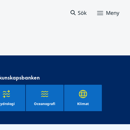
Sök
Meny
 kunskapsbanken
ydrologi
Oceanografi
Klimat