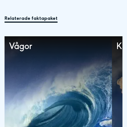
Relaterade faktapaket
Vågor
Kl