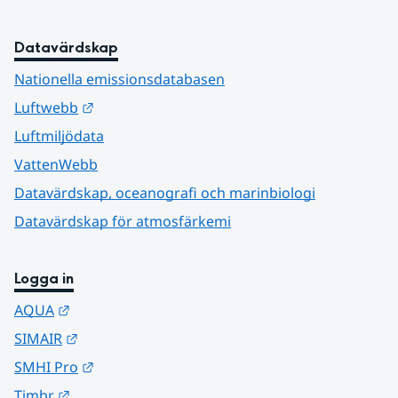
Datavärdskap
Nationella emissionsdatabasen
Länk till annan webbplats.
Luftwebb
Luftmiljödata
VattenWebb
Datavärdskap, oceanografi och marinbiologi
Datavärdskap för atmosfärkemi
Logga in
Länk till annan webbplats.
AQUA
Länk till annan webbplats.
SIMAIR
Länk till annan webbplats.
SMHI Pro
Länk till annan webbplats.
Timbr