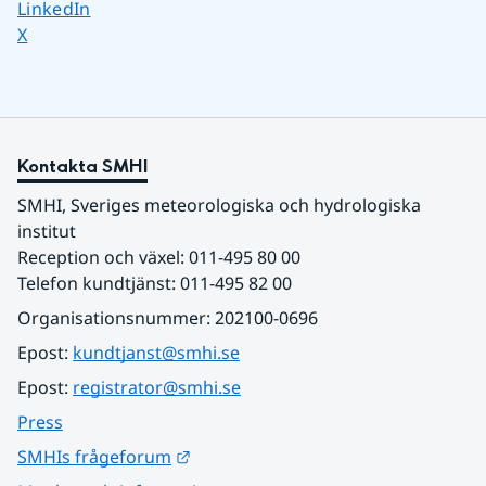
Dela sidan på
LinkedIn
Dela sidan på
X
Kontakta SMHI
SMHI, Sveriges meteorologiska och hydrologiska 
institut
Reception och växel: 011-495 80 00
Telefon kundtjänst: 011-495 82 00
Organisationsnummer: 202100-0696
Epost: 
kundtjanst@smhi.se
Epost: 
registrator@smhi.se
Press
Länk till annan webbplats.
SMHIs frågeforum