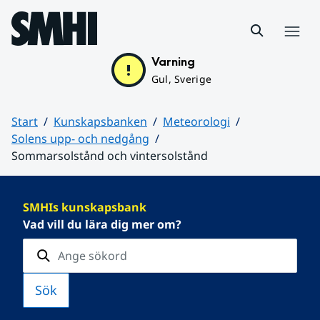
Hoppa till sidans innehåll
Meny
Varning
Gul, Sverige
Start
Kunskapsbanken
Meteorologi
Solens upp- och nedgång
Sommarsolstånd och vintersolstånd
Huvudinnehåll
SMHIs kunskapsbank
Vad vill du lära dig mer om?