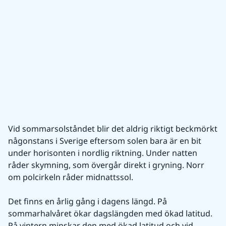
Vid sommarsolståndet blir det aldrig riktigt beckmörkt 
någonstans i Sverige eftersom solen bara är en bit 
under horisonten i nordlig riktning. Under natten 
råder skymning, som övergår direkt i gryning. Norr 
om polcirkeln råder midnattssol.
Det finns en årlig gång i dagens längd. På 
sommarhalvåret ökar dagslängden med ökad latitud. 
På vintern minskar den med ökad latitud och vid 