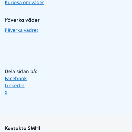
Kuriosa om väder
Påverka väder
Påverka vädret
Dela sidan på
:
Dela sidan på
Facebook
Dela sidan på
LinkedIn
Dela sidan på
X
Kontakta SMHI