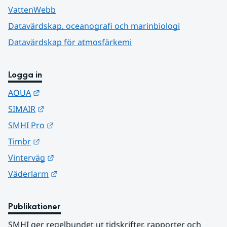
VattenWebb
Datavärdskap, oceanografi och marinbiologi
Datavärdskap för atmosfärkemi
Logga in
Länk till annan webbplats.
AQUA
Länk till annan webbplats.
SIMAIR
Länk till annan webbplats.
SMHI Pro
Länk till annan webbplats.
Timbr
Länk till annan webbplats.
Vinterväg
Länk till annan webbplats.
Väderlarm
Publikationer
SMHI ger regelbundet ut tidskrifter, rapporter och 