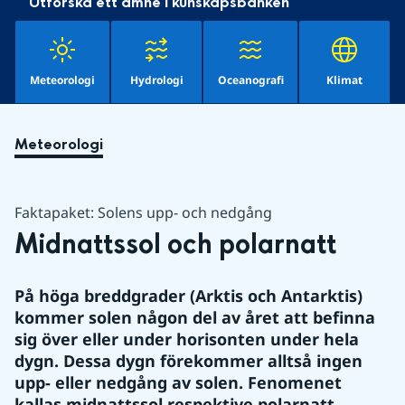
Utforska ett ämne i kunskapsbanken
Meteorologi
Hydrologi
Oceanografi
Klimat
Meteorologi
Faktapaket: Solens upp- och nedgång
Midnattssol och polarnatt
På höga breddgrader (Arktis och Antarktis) 
kommer solen någon del av året att befinna 
sig över eller under horisonten under hela 
dygn. Dessa dygn förekommer alltså ingen 
upp- eller nedgång av solen. Fenomenet 
kallas midnattssol respektive polarnatt.