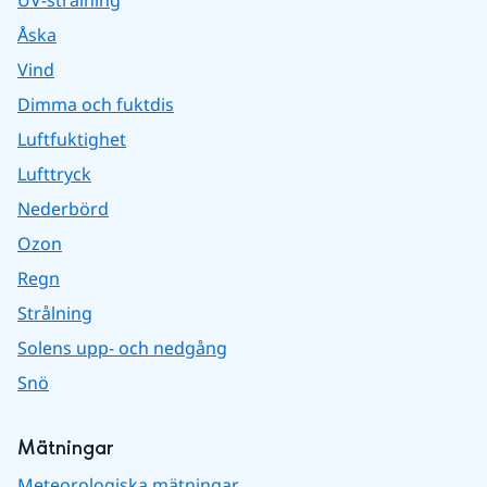
UV-strålning
Åska
Vind
Dimma och fuktdis
Luftfuktighet
Lufttryck
Nederbörd
Ozon
Regn
Strålning
Solens upp- och nedgång
Snö
Mätningar
Meteorologiska mätningar