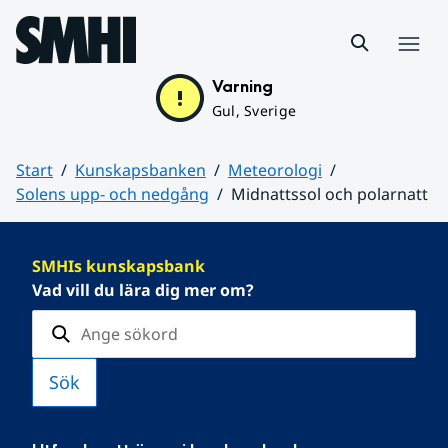
Hoppa till sidans innehåll
Meny
Varning
Gul, Sverige
Start
Kunskapsbanken
Meteorologi
Solens upp- och nedgång
Midnattssol och polarnatt
Huvudinnehåll
SMHIs kunskapsbank
Vad vill du lära dig mer om?