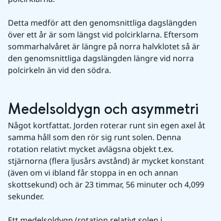
Detta medför att den genomsnittliga dagslängden 
över ett år är som längst vid polcirklarna. Eftersom 
sommarhalvåret är längre på norra halvklotet så är 
den genomsnittliga dagslängden längre vid norra 
polcirkeln än vid den södra.
Medelsoldygn och asymmetri
Något kortfattat. Jorden roterar runt sin egen axel åt 
samma håll som den rör sig runt solen. Denna 
rotation relativt mycket avlägsna objekt t.ex. 
stjärnorna (flera ljusårs avstånd) är mycket konstant 
(även om vi ibland får stoppa in en och annan 
skottsekund) och är 23 timmar, 56 minuter och 4,099 
sekunder.
Ett medelsoldygn (rotation relativt solen i 