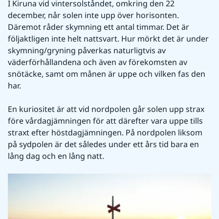
I Kiruna vid vintersolståndet, omkring den 22 
december, når solen inte upp över horisonten. 
Däremot råder skymning ett antal timmar. Det är 
följaktligen inte helt nattsvart. Hur mörkt det är under 
skymning/gryning påverkas naturligtvis av 
väderförhållandena och även av förekomsten av 
snötäcke, samt om månen är uppe och vilken fas den 
har.
En kuriositet är att vid nordpolen går solen upp strax 
före vårdagjämningen för att därefter vara uppe tills 
straxt efter höstdagjämningen. På nordpolen liksom 
på sydpolen är det således under ett års tid bara en 
lång dag och en lång natt.