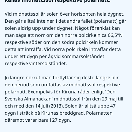
Vid midnattssol är solen över horisonten hela dygnet. 
Den går alltså inte ner. I det andra fallet (polarnatt) går 
solen aldrig upp under dygnet. Något förenklat kan 
man säga att norr om den norra polcirkeln ca 66,5°N 
respektive söder om den södra polcirkeln kommer 
detta att inträffa. Vid norra polcirkeln inträffar detta 
under ett dygn per år, vid sommarsolståndet 
respektive vintersolståndet.
Ju längre norrut man förflyttar sig desto längre blir 
den period som omfattas av midnattssol respektive 
polarnatt. Exempelvis för Kiruna råder enligt 'Den 
Svenska Almanackan' midnattssol från den 29 maj till 
och med den 14 juli (2013). Solen är alltså uppe 47 
dygn i sträck på Kirunas breddgrad. Polarnatten 
däremot varar bara i 27 dygn. 