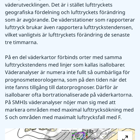
väderutvecklingen. Det är i stället lufttryckets 
geografiska fördelning och lufttryckets förändring 
som är avgörande. De väderstationer som rapporterar 
lufttryck brukar även rapportera lufttryckstendensen, 
vilket vanligtvis är lufttryckets förändring de senaste 
tre timmarna.
På en del väderkartor förbinds orter med samma 
lufttryckstendens med linjer som kallas isallobarer. 
Väderanalyser är numera inte fullt så oumbärliga för 
prognosmeteorologerna, som på den tiden när det 
inte fanns tillgång till datorprognoser. Därför är 
isallobarer ofta bortrationaliserade på väderkartorna. 
På SMHIs väderanalyser nöjer man sig med att 
markera områden med maximal lufttrycksökning med 
S och områden med maximalt luftrycksfall med F.
Fö