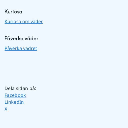
Kuriosa
Kuriosa om väder
Påverka väder
Påverka vädret
Dela sidan på
:
Dela sidan på
Facebook
Dela sidan på
LinkedIn
Dela sidan på
X