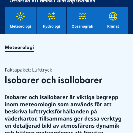
Utforska ett ämne i kunskapsbanken
Meteorologi
Hydrologi
Oceanografi
Klimat
Meteorologi
Faktapaket: Lufttryck
Isobarer och isallobarer
Isobarer och isallobarer är viktiga begrepp 
inom meteorologin som används för att 
beskriva lufttrycksförhållanden på 
väderkartor. Tillsammans ger dessa verktyg 
en detaljerad bild av atmosfärens dynamik 
och hjälper meteorologer att förutse 