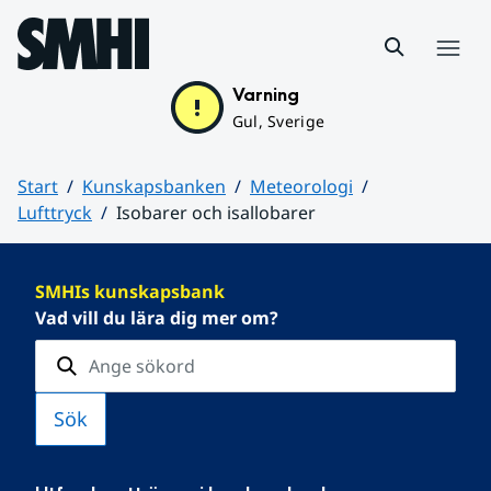
Hoppa till sidans innehåll
Meny
Varning
Gul, Sverige
Start
Kunskapsbanken
Meteorologi
Lufttryck
Isobarer och isallobarer
Huvudinnehåll
SMHIs kunskapsbank
Vad vill du lära dig mer om?