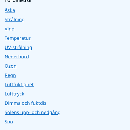
Parametrar
Åska
Strålning
Vind
Temperatur
UV-strålning
Nederbörd
Ozon
Regn
Luftfuktighet
Lufttryck
Dimma och fuktdis
Solens upp- och nedgång
Snö