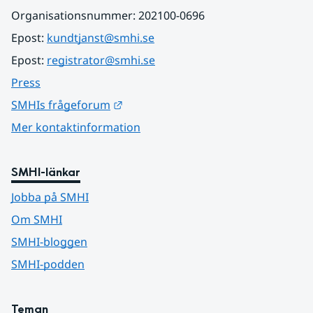
Organisationsnummer: 202100-0696
Epost: 
kundtjanst@smhi.se
Epost: 
registrator@smhi.se
Press
Länk till annan webbplats.
SMHIs frågeforum
Mer kontaktinformation
SMHI-länkar
Jobba på SMHI
Om SMHI
SMHI-bloggen
SMHI-podden
Teman