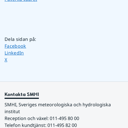
Dela sidan på
:
Dela sidan på
Facebook
Dela sidan på
LinkedIn
Dela sidan på
X
Kontakta SMHI
SMHI, Sveriges meteorologiska och hydrologiska 
institut
Reception och växel: 011-495 80 00
Telefon kundtjänst: 011-495 82 00