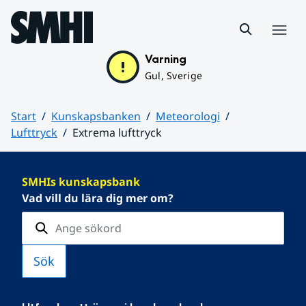
Hoppa till sidans innehåll
Meny
Varning
Gul, Sverige
Start
Kunskapsbanken
Meteorologi
Lufttryck
Extrema lufttryck
Huvudinnehåll
SMHIs kunskapsbank
Vad vill du lära dig mer om?