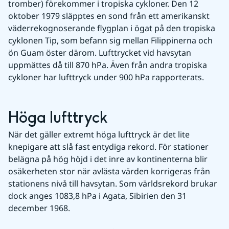
tromber) förekommer i tropiska cykloner. Den 12 
oktober 1979 släpptes en sond från ett amerikanskt 
väderrekognoserande flygplan i ögat på den tropiska 
cyklonen Tip, som befann sig mellan Filippinerna och 
ön Guam öster därom. Lufttrycket vid havsytan 
uppmättes då till 870 hPa. Även från andra tropiska 
cykloner har lufttryck under 900 hPa rapporterats.
Höga lufttryck
När det gäller extremt höga lufttryck är det lite 
knepigare att slå fast entydiga rekord. För stationer 
belägna på hög höjd i det inre av kontinenterna blir 
osäkerheten stor när avlästa värden korrigeras från 
stationens nivå till havsytan. Som världsrekord brukar 
dock anges 1083,8 hPa i Agata, Sibirien den 31 
december 1968.