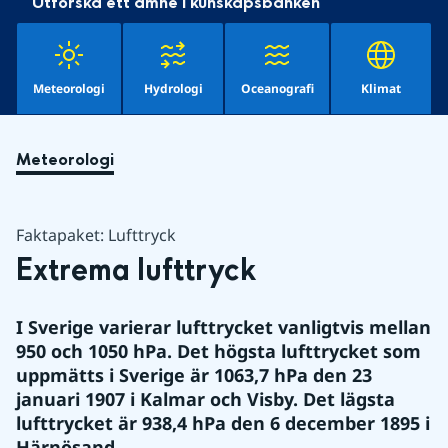
Utforska ett ämne i kunskapsbanken
Meteorologi
Hydrologi
Oceanografi
Klimat
Meteorologi
Faktapaket: Lufttryck
Extrema lufttryck
I 
Sverige
 varierar lufttrycket vanligtvis mellan 
950 och 1050 hPa. Det högsta lufttrycket som 
uppmätts i Sverige är 1063,7 hPa den 23 
januari 1907 i Kalmar och Visby. Det lägsta 
lufttrycket är 938,4 hPa den 6 december 1895 i 
Härnösand.