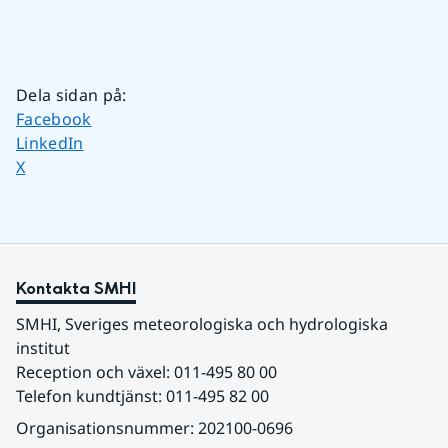
Dela sidan på
:
Dela sidan på
Facebook
Dela sidan på
LinkedIn
Dela sidan på
X
Kontakta SMHI
SMHI, Sveriges meteorologiska och hydrologiska 
institut
Reception och växel: 011-495 80 00
Telefon kundtjänst: 011-495 82 00
Organisationsnummer: 202100-0696