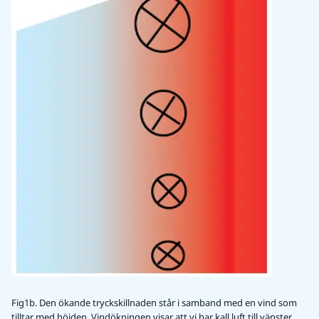
Fig1b. Den ökande tryckskillnaden står i samband med en vind som
tilltar med höjden. Vindökningen visar att vi har kall luft till vänster,