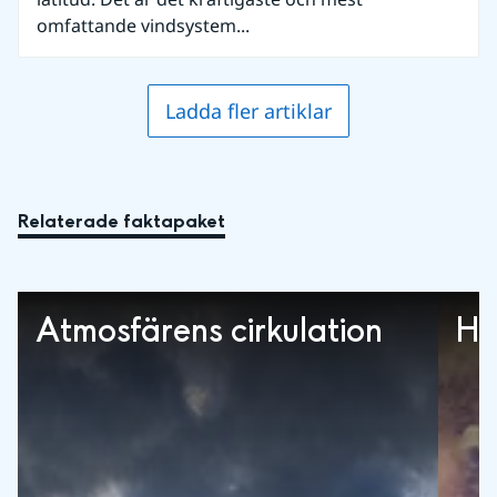
omfattande vindsystem...
Ladda fler artiklar
Relaterade faktapaket
Atmosfärens cirkulation
Ha