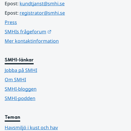
Epost: 
kundtjanst@smhi.se
Epost: 
registrator@smhi.se
Press
Länk till annan webbplats.
SMHIs frågeforum
Mer kontaktinformation
SMHI-länkar
Jobba på SMHI
Om SMHI
SMHI-bloggen
SMHI-podden
Teman
Havsmiljö i kust och hav