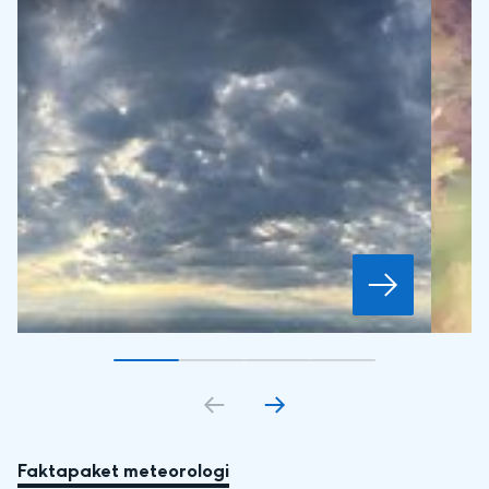
Gå till bildkort
Gå till bildkort
1
Gå till bildkort
2
Gå till bildkort
3
4
Faktapaket meteorologi