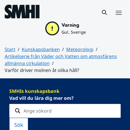
Hoppa till sidans innehåll
Meny
Varning
Gul, Sverige
Start
Kunskapsbanken
Meteorologi
Artikelserie från Väder och Vatten om atmosfärens
allmänna cirkulation
Varför driver molnen åt olika håll?
Huvudinnehåll
SMHIs kunskapsbank
Vad vill du lära dig mer om?