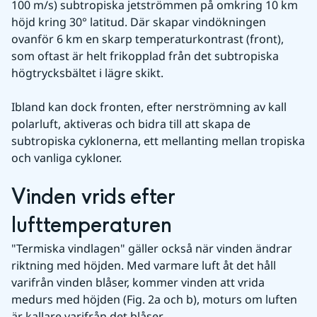
100 m/s) subtropiska jetströmmen på omkring 10 km 
höjd kring 30° latitud. Där skapar vindökningen 
ovanför 6 km en skarp temperaturkontrast (front), 
som oftast är helt frikopplad från det subtropiska 
högtrycksbältet i lägre skikt.
Ibland kan dock fronten, efter nerströmning av kall 
polarluft, aktiveras och bidra till att skapa de 
subtropiska cyklonerna, ett mellanting mellan tropiska 
och vanliga cykloner.
Vinden vrids efter 
lufttemperaturen
"Termiska vindlagen" gäller också när vinden ändrar 
riktning med höjden. Med varmare luft åt det håll 
varifrån vinden blåser, kommer vinden att vrida 
medurs med höjden (Fig. 2a och b), moturs om luften 
är kallare varifrån det blåser.