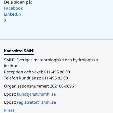
Dela sidan på
:
Dela sidan på
Facebook
Dela sidan på
LinkedIn
Dela sidan på
X
Kontakta SMHI
SMHI, Sveriges meteorologiska och hydrologiska 
institut
Reception och växel: 011-495 80 00
Telefon kundtjänst: 011-495 82 00
Organisationsnummer: 202100-0696
Epost: 
kundtjanst@smhi.se
Epost: 
registrator@smhi.se
Press