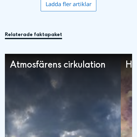
Ladda fler artiklar
Relaterade faktapaket
Atmosfärens cirkulation
Ha