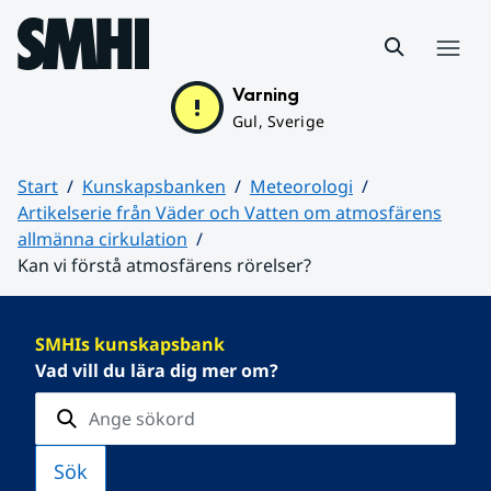
Hoppa till sidans innehåll
Meny
Varning
Gul, Sverige
Start
Kunskapsbanken
Meteorologi
Artikelserie från Väder och Vatten om atmosfärens
allmänna cirkulation
Kan vi förstå atmosfärens rörelser?
Huvudinnehåll
SMHIs kunskapsbank
Vad vill du lära dig mer om?