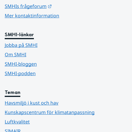
Länk till annan webbplats.
SMHIs frågeforum
Mer kontaktinformation
SMHI-länkar
Jobba på SMHI
Om SMHI
SMHI-bloggen
SMHI-podden
Teman
Havsmiljö i kust och hav
Kunskapscentrum för klimatanpassning
Luftkvalitet
SIMAIR