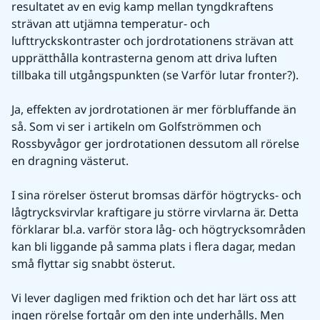
resultatet av en evig kamp mellan tyngdkraftens 
strävan att utjämna temperatur- och 
lufttryckskontraster och jordrotationens strävan att 
upprätthålla kontrasterna genom att driva luften 
tillbaka till utgångspunkten (se Varför lutar fronter?).
Ja, effekten av jordrotationen är mer förbluffande än 
så. Som vi ser i artikeln om Golfströmmen och 
Rossbyvågor ger jordrotationen dessutom all rörelse 
en dragning västerut.
I sina rörelser österut bromsas därför högtrycks- och 
lågtrycksvirvlar kraftigare ju större virvlarna är. Detta 
förklarar bl.a. varför stora låg- och högtrycksområden 
kan bli liggande på samma plats i flera dagar, medan 
små flyttar sig snabbt österut.
Vi lever dagligen med friktion och det har lärt oss att 
ingen rörelse fortgår om den inte underhålls. Men 