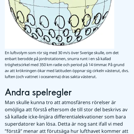
En luftvolym som rör sig med 30 m/s över Sverige skulle, om det
enbart berodde på jordrotationen, snurra runt i en så kallad
tröghetscirkel med 350 km radie och period på 14 timmar. På grund
av att krökningen ökar med latituden öppnar sig cirkeln västerut, dvs.
luften (och vattnet i oceanerna) dras sakta västerut.
Andra spelregler
Man skulle kunna tro att atmosfärens rörelser är 
omöjliga att förstå eftersom de till stor del beskrivs av 
så kallade icke-linjära differentialekvationer som bara 
superdatorer kan lösa. Detta är nog sant ifall vi med 
”förstå” menar att förutsäga hur lufthavet kommer att 