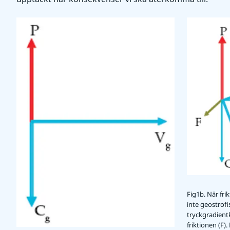
Fig1b. När fri
inte geostrofi
tryckgradientk
friktionen (F).