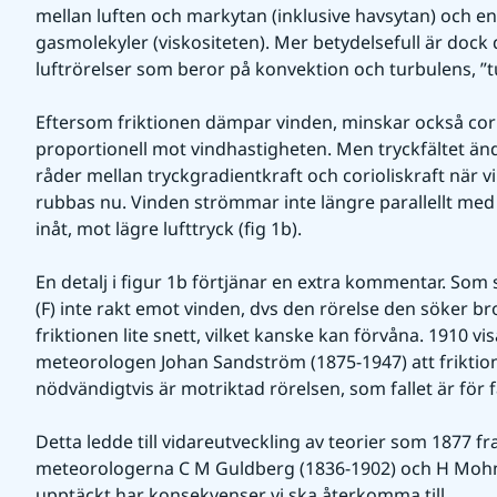
mellan luften och markytan (inklusive havsytan) och en 
gasmolekyler (viskositeten). Mer betydelsefull är doc
luftrörelser som beror på konvektion och turbulens, ”tu
Eftersom friktionen dämpar vinden, minskar också corio
proportionell mot vindhastigheten. Men tryckfältet änd
råder mellan tryckgradientkraft och corioliskraft när vin
rubbas nu. Vinden strömmar inte längre parallellt med 
inåt, mot lägre lufttryck (fig 1b).
En detalj i figur 1b förtjänar en extra kommentar. Som 
(F) inte rakt emot vinden, dvs den rörelse den söker bro
friktionen lite snett, vilket kanske kan förvåna. 1910 vi
meteorologen Johan Sandström (1875-1947) att friktionen
nödvändigtvis är motriktad rörelsen, som fallet är för
Detta ledde till vidareutveckling av teorier som 1877 fr
meteorologerna C M Guldberg (1836-1902) och H Mohn
upptäckt har konsekvenser vi ska återkomma till.