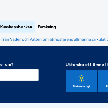
Kunskapsbanken
Forskning
ie från Väder och Vatten om atmosfärens allmänna cirkulati
mer om?
Utforska ett ämne i
Meteorologi
H