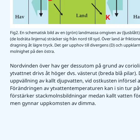
Fig2. En schematisk bild av en (grön) landmassa omgiven av (ljusblått) 
(de lodräta linjerna) sträcker sig från nord till syd. Över land är frikt
dragning åt lägre tryck. Det ger upphov till divergens (D) och uppkl
molnighet på den östra.
Nordvinden över hav ger dessutom på grund av coriolisk
ytvattnet drivs åt höger dvs. västerut (breda blå pilar).
uppvällning av kallt djupvatten, vid ostkusten införsel a
Förändringen av ytvattentemperaturen kan i sin tur påv
förstärker stackmolnsbildningar medan kallt vatten för
men gynnar uppkomsten av dimma.