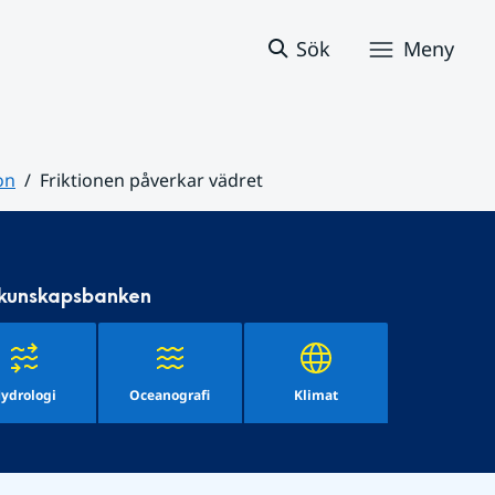
Sök
Meny
on
Friktionen påverkar vädret
 kunskapsbanken
ydrologi
Oceanografi
Klimat