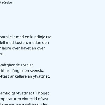
t rörelsen.
arallellt med en kustlinje (se 
allell med kusten, medan den 
är lägre över havet än över 
en.
ppåtgående rörelse 
rkbart längs den svenska 
tast är kallare än ytvattnet. 
mtidigt ytvattnet till höger, 
emperaturen vintertid oftast 
ln av varmare vatten under 