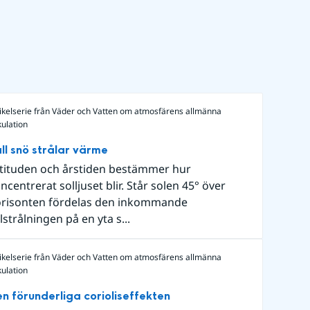
ikelserie från Väder och Vatten om atmosfärens allmänna
kulation
ll snö strålar värme
tituden och årstiden bestämmer hur
ncentrerat solljuset blir. Står solen 45° över
risonten fördelas den inkommande
lstrålningen på en yta s...
ikelserie från Väder och Vatten om atmosfärens allmänna
kulation
n förunderliga corioliseffekten