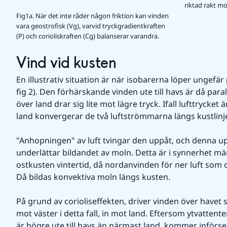
riktad rakt mo
Fig1a. När det inte råder någon friktion kan vinden
vara geostrofisk (Vg), varvid tryckgradientkraften
(P) och corioliskraften (Cg) balanserar varandra.
Vind vid kusten
En illustrativ situation är när isobarerna löper ungefär p
fig 2). Den förhärskande vinden ute till havs är då par
över land drar sig lite mot lägre tryck. Ifall lufttrycket 
land konvergerar de två luftströmmarna längs kustlinj
"Anhopningen" av luft tvingar den uppåt, och denna u
underlättar bildandet av moln. Detta är i synnerhet mä
ostkusten vintertid, då nordanvinden för ner luft som of
Då bildas konvektiva moln längs kusten.
På grund av corioliseffekten, driver vinden över havet sa
mot väster i detta fall, in mot land. Eftersom ytvattent
är högre ute till havs än närmast land, kommer införse