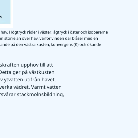
hav. Högtryck råder i väster, lågtryck i öster och isobarerna
ionen större än över hav, varför vinden där blåser med en
arnande på den västra kusten, konvergens (K) och ökande
raften upphov till att 
 Detta ger på västkusten 
v ytvatten utifrån havet. 
erka vädret. Varmt vatten 
svårar stackmolnsbildning, 