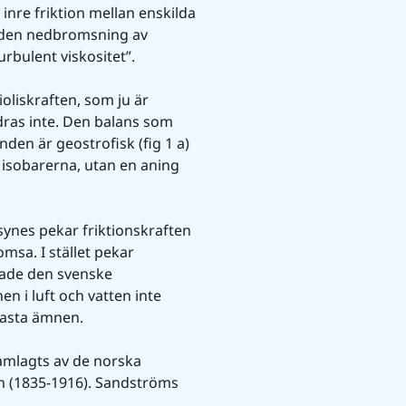
inre friktion mellan enskilda 
k den nedbromsning av 
rbulent viskositet”.
liskraften, som ju är 
ras inte. Den balans som 
den är geostrofisk (fig 1 a) 
isobarerna, utan en aning 
synes pekar friktionskraften 
msa. I stället pekar 
sade den svenske 
 i luft och vatten inte 
 fasta ämnen.
amlagts av de norska 
 (1835-1916). Sandströms 