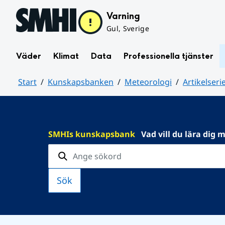
Hoppa till sidans innehåll
Varning
Gul, Sverige
Väder
Klimat
Data
Professionella tjänster
Start
Kunskapsbanken
Meteorologi
Artikelser
Huvudinnehåll
SMHIs kunskapsbank
Vad vill du lära dig 