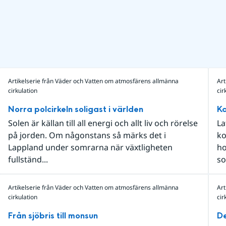
Artikelserie från Väder och Vatten om atmosfärens allmänna
Art
cirkulation
cir
Norra polcirkeln soligast i världen
Ka
Solen är källan till all energi och allt liv och rörelse
La
på jorden. Om någonstans så märks det i
ko
Lappland under somrarna när växtligheten
ho
fullständ...
so
Artikelserie från Väder och Vatten om atmosfärens allmänna
Art
cirkulation
cir
Från sjöbris till monsun
De