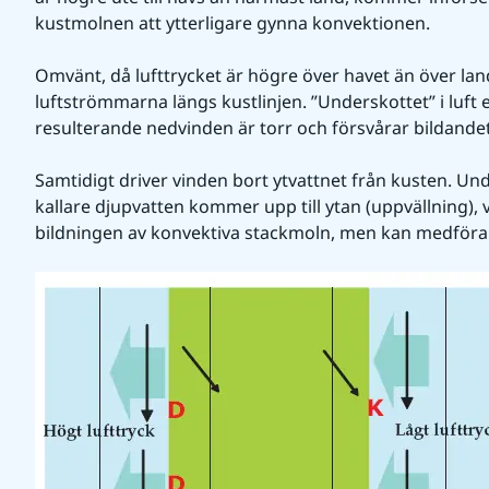
kustmolnen att ytterligare gynna konvektionen.
Omvänt, då lufttrycket är högre över havet än över land
luftströmmarna längs kustlinjen. ”Underskottet” i luft 
resulterande nedvinden är torr och försvårar bildande
Samtidigt driver vinden bort ytvattnet från kusten. Und
kallare djupvatten kommer upp till ytan (uppvällning), vi
bildningen av konvektiva stackmoln, men kan medföra