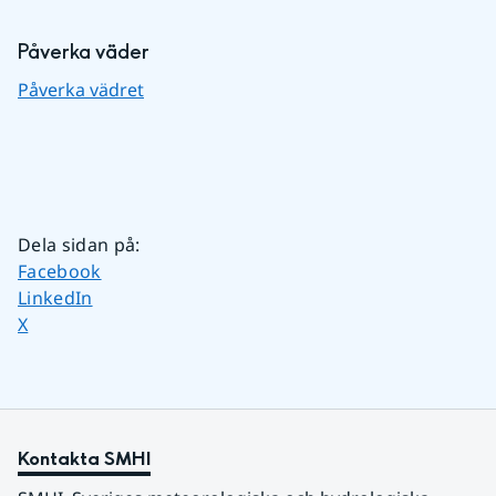
Påverka väder
Påverka vädret
Dela sidan på
:
Dela sidan på
Facebook
Dela sidan på
LinkedIn
Dela sidan på
X
Kontakta SMHI