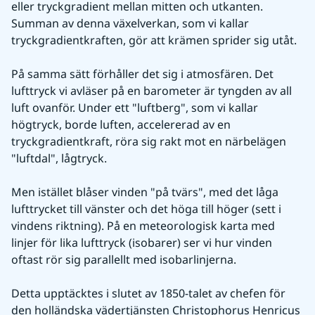
eller tryckgradient mellan mitten och utkanten. 
Summan av denna växelverkan, som vi kallar 
tryckgradientkraften, gör att krämen sprider sig utåt.
På samma sätt förhåller det sig i atmosfären. Det 
lufttryck vi avläser på en barometer är tyngden av all 
luft ovanför. Under ett "luftberg", som vi kallar 
högtryck, borde luften, accelererad av en 
tryckgradientkraft, röra sig rakt mot en närbelägen 
"luftdal", lågtryck.
Men istället blåser vinden "på tvärs", med det låga 
lufttrycket till vänster och det höga till höger (sett i 
vindens riktning). På en meteorologisk karta med 
linjer för lika lufttryck (isobarer) ser vi hur vinden 
oftast rör sig parallellt med isobarlinjerna.
Detta upptäcktes i slutet av 1850-talet av chefen för 
den holländska vädertjänsten Christophorus Henricus 