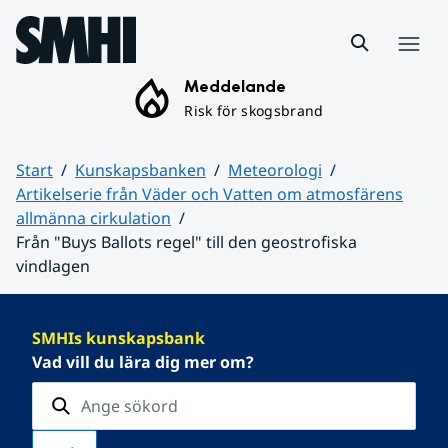
Hoppa till sidans innehåll
Meny
Meddelande
Risk för skogsbrand
Start
Kunskapsbanken
Meteorologi
Artikelserie från Väder och Vatten om atmosfärens
allmänna cirkulation
Från "Buys Ballots regel" till den geostrofiska
vindlagen
Huvudinnehåll
SMHIs kunskapsbank
Vad vill du lära dig mer om?