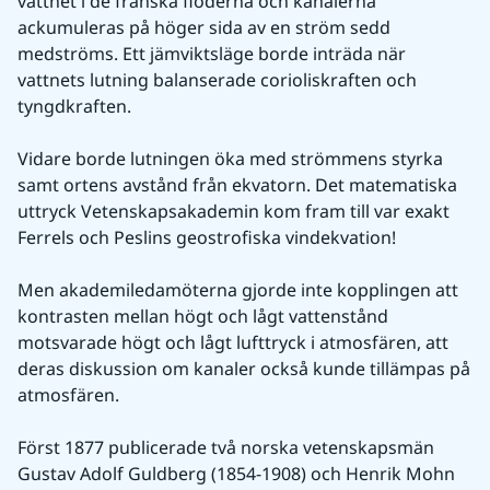
vattnet i de franska floderna och kanalerna 
ackumuleras på höger sida av en ström sedd 
medströms. Ett jämviktsläge borde inträda när 
vattnets lutning balanserade corioliskraften och 
tyngdkraften.
Vidare borde lutningen öka med strömmens styrka 
samt ortens avstånd från ekvatorn. Det matematiska 
uttryck Vetenskapsakademin kom fram till var exakt 
Ferrels och Peslins geostrofiska vindekvation!
Men akademiledamöterna gjorde inte kopplingen att 
kontrasten mellan högt och lågt vattenstånd 
motsvarade högt och lågt lufttryck i atmosfären, att 
deras diskussion om kanaler också kunde tillämpas på 
atmosfären.
Först 1877 publicerade två norska vetenskapsmän 
Gustav Adolf Guldberg (1854-1908) och Henrik Mohn 