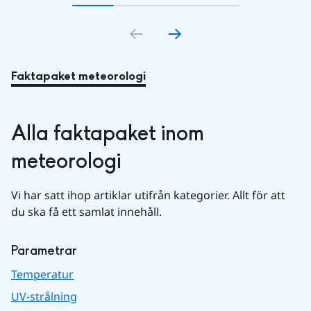
Gå till bildkort
Gå till bildkort
1
Gå till bildkort
2
Gå till bildkort
3
4
Faktapaket meteorologi
Alla faktapaket inom 
meteorologi
Vi har satt ihop artiklar utifrån kategorier. Allt för att 
du ska få ett samlat innehåll.
Parametrar
Temperatur
UV-strålning