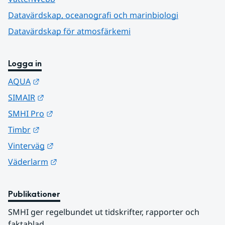
Datavärdskap, oceanografi och marinbiologi
Datavärdskap för atmosfärkemi
Logga in
Länk till annan webbplats.
AQUA
Länk till annan webbplats.
SIMAIR
Länk till annan webbplats.
SMHI Pro
Länk till annan webbplats.
Timbr
Länk till annan webbplats.
Vinterväg
Länk till annan webbplats.
Väderlarm
Publikationer
SMHI ger regelbundet ut tidskrifter, rapporter och 
faktablad.