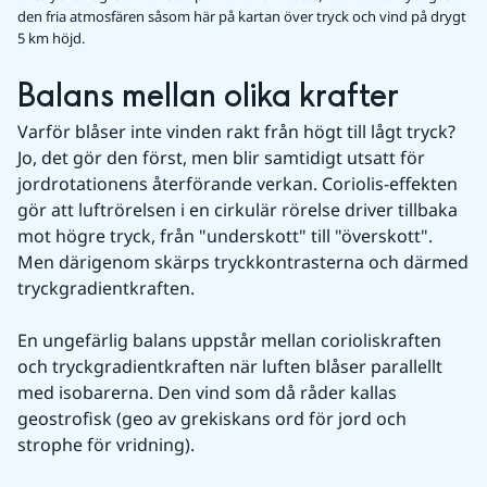
den fria atmosfären såsom här på kartan över tryck och vind på drygt
5 km höjd.
Balans mellan olika krafter
Varför blåser inte vinden rakt från högt till lågt tryck? 
Jo, det gör den först, men blir samtidigt utsatt för 
jordrotationens återförande verkan. Coriolis-effekten 
gör att luftrörelsen i en cirkulär rörelse driver tillbaka 
mot högre tryck, från "underskott" till "överskott". 
Men därigenom skärps tryckkontrasterna och därmed 
tryckgradientkraften.
En ungefärlig balans uppstår mellan corioliskraften 
och tryckgradientkraften när luften blåser parallellt 
med isobarerna. Den vind som då råder kallas 
geostrofisk (geo av grekiskans ord för jord och 
strophe för vridning).