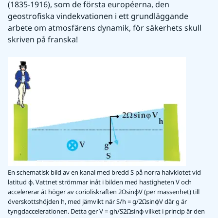
(1835-1916), som de första européerna, den 
geostrofiska vindekvationen i ett grundläggande 
arbete om atmosfärens dynamik, för säkerhets skull 
skriven på franska!
En schematisk bild av en kanal med bredd S på norra halvklotet vid
latitud φ. Vattnet strömmar inåt i bilden med hastigheten V och
accelererar åt höger av corioliskraften 2ΩsinφV (per massenhet) till
överskottshöjden h, med jämvikt när S/h = g/2ΩsinφV där g är
tyngdaccelerationen. Detta ger V = gh/S2Ωsinφ vilket i princip är den