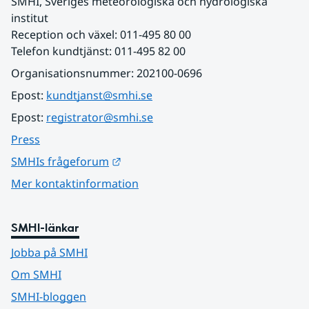
SMHI, Sveriges meteorologiska och hydrologiska 
institut
Reception och växel: 011-495 80 00
Telefon kundtjänst: 011-495 82 00
Organisationsnummer: 202100-0696
Epost: 
kundtjanst@smhi.se
Epost: 
registrator@smhi.se
Press
Länk till annan webbplats.
SMHIs frågeforum
Mer kontaktinformation
SMHI-länkar
Jobba på SMHI
Om SMHI
SMHI-bloggen