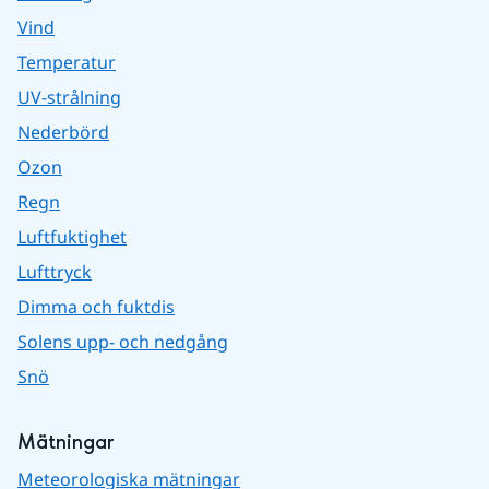
Vind
Temperatur
UV-strålning
Nederbörd
Ozon
Regn
Luftfuktighet
Lufttryck
Dimma och fuktdis
Solens upp- och nedgång
Snö
Mätningar
Meteorologiska mätningar