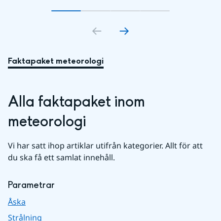
Gå till bildkort
Gå till bildkort
1
Gå till bildkort
2
Gå till bildkort
3
4
Faktapaket meteorologi
Alla faktapaket inom 
meteorologi
Vi har satt ihop artiklar utifrån kategorier. Allt för att 
du ska få ett samlat innehåll.
Parametrar
Åska
Strålning