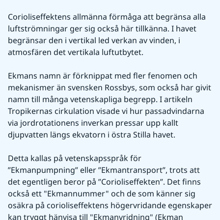
Corioliseffektens allmänna förmåga att begränsa alla 
luftströmningar ger sig också här tillkänna. I havet 
begränsar den i vertikal led verkan av vinden, i 
atmosfären det vertikala luftutbytet.
Ekmans namn är förknippat med fler fenomen och 
mekanismer än svensken Rossbys, som också har givit 
namn till många vetenskapliga begrepp. I artikeln 
Tropikernas cirkulation visade vi hur passadvindarna 
via jordrotationens inverkan pressar upp kallt 
djupvatten längs ekvatorn i östra Stilla havet.
Detta kallas på vetenskapsspråk för 
”Ekmanpumpning” eller ”Ekmantransport”, trots att 
det egentligen beror på ”Corioliseffekten”. Det finns 
också ett "Ekmannummer" och de som känner sig 
osäkra på corioliseffektens högervridande egenskaper 
kan tryggt hänvisa till "Ekmanvridning" (Ekman 