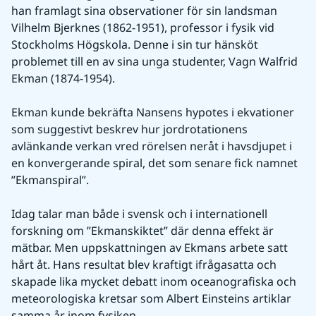
han framlagt sina observationer för sin landsman 
Vilhelm Bjerknes (1862-1951), professor i fysik vid 
Stockholms Högskola. Denne i sin tur hänsköt 
problemet till en av sina unga studenter, Vagn Walfrid 
Ekman (1874-1954).
Ekman kunde bekräfta Nansens hypotes i ekvationer 
som suggestivt beskrev hur jordrotationens 
avlänkande verkan vred rörelsen neråt i havsdjupet i 
en konvergerande spiral, det som senare fick namnet 
”Ekmanspiral”.
Idag talar man både i svensk och i internationell 
forskning om ”Ekmanskiktet” där denna effekt är 
mätbar. Men uppskattningen av Ekmans arbete satt 
hårt åt. Hans resultat blev kraftigt ifrågasatta och 
skapade lika mycket debatt inom oceanografiska och 
meteorologiska kretsar som Albert Einsteins artiklar 
samma år inom fysiken.