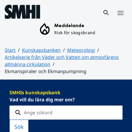
Hoppa till sidans innehåll
Meny
Meddelande
Risk för skogsbrand
Start
Kunskapsbanken
Meteorologi
Artikelserie från Väder och Vatten om atmosfärens
allmänna cirkulation
Ekmanspiraler och Ekmanpumpning
Huvudinnehåll
SMHIs kunskapsbank
Vad vill du lära dig mer om?