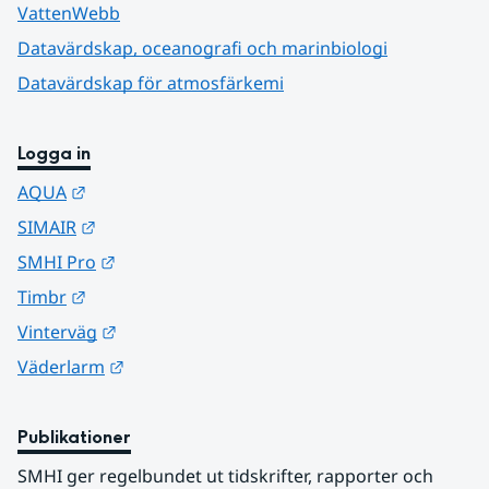
VattenWebb
Datavärdskap, oceanografi och marinbiologi
Datavärdskap för atmosfärkemi
Logga in
Länk till annan webbplats.
AQUA
Länk till annan webbplats.
SIMAIR
Länk till annan webbplats.
SMHI Pro
Länk till annan webbplats.
Timbr
Länk till annan webbplats.
Vinterväg
Länk till annan webbplats.
Väderlarm
Publikationer
SMHI ger regelbundet ut tidskrifter, rapporter och 