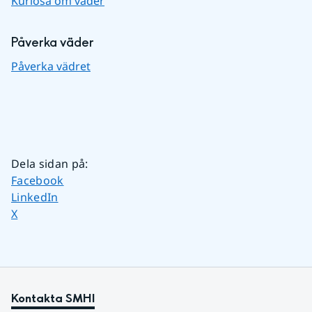
Kuriosa om väder
Påverka väder
Påverka vädret
Dela sidan på
:
Dela sidan på
Facebook
Dela sidan på
LinkedIn
Dela sidan på
X
Kontakta SMHI