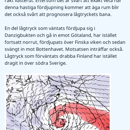
rakt västerut. Eftersom det är svårt att exakt veta när 
denna hastiga fördjupning kommer att äga rum blir 
det också svårt att prognosera lågtryckets bana.
En del lågtryck som väntats fördjupa sig i 
Danzigbukten och gå in emot Götaland, har istället 
fortsatt norrut, fördjupats över Finska viken och sedan 
svängt in mot Bottenhavet. Motsatsen inträffar också. 
Lågtryck som förväntats drabba Finland har istället 
dragit in över södra Sverige.