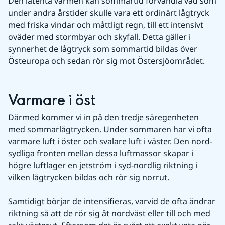
Den latenta värmen kan sommartid förvandla vad som 
under andra årstider skulle vara ett ordinärt lågtryck 
med friska vindar och måttligt regn, till ett intensivt 
oväder med stormbyar och skyfall. Detta gäller i 
synnerhet de lågtryck som sommartid bildas över 
Östeuropa och sedan rör sig mot Östersjöområdet.
Varmare i öst
Därmed kommer vi in på den tredje säregenheten 
med sommarlågtrycken. Under sommaren har vi ofta 
varmare luft i öster och svalare luft i väster. Den nord-
sydliga fronten mellan dessa luftmassor skapar i 
högre luftlager en jetström i syd-nordlig riktning i 
vilken lågtrycken bildas och rör sig norrut.
Samtidigt börjar de intensifieras, varvid de ofta ändrar 
riktning så att de rör sig åt nordväst eller till och med 