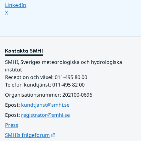
Dela sidan på
LinkedIn
Dela sidan på
X
Kontakta SMHI
SMHI, Sveriges meteorologiska och hydrologiska 
institut
Reception och växel: 011-495 80 00
Telefon kundtjänst: 011-495 82 00
Organisationsnummer: 202100-0696
Epost: 
kundtjanst@smhi.se
Epost: 
registrator@smhi.se
Press
Länk till annan webbplats.
SMHIs frågeforum