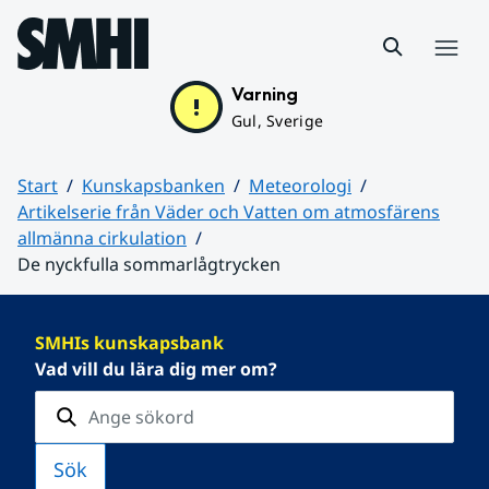
Hoppa till sidans innehåll
Meny
Varning
Gul, Sverige
Start
Kunskapsbanken
Meteorologi
Artikelserie från Väder och Vatten om atmosfärens
allmänna cirkulation
De nyckfulla sommarlågtrycken
Huvudinnehåll
SMHIs kunskapsbank
Vad vill du lära dig mer om?