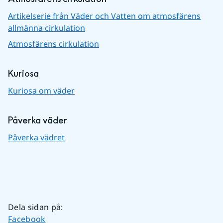
Artikelserie från Väder och Vatten om atmosfärens
allmänna cirkulation
Atmosfärens cirkulation
Kuriosa
Kuriosa om väder
Påverka väder
Påverka vädret
Dela sidan på
:
Dela sidan på
Facebook