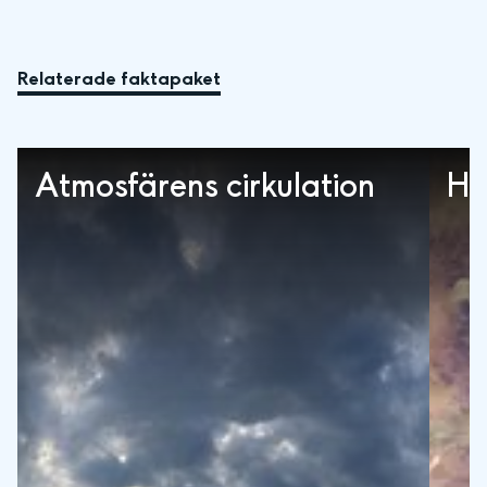
Relaterade faktapaket
Atmosfärens cirkulation
Ha