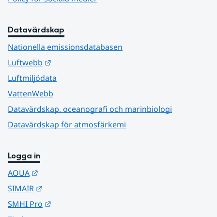
Datavärdskap
Nationella emissionsdatabasen
Länk till annan webbplats.
Luftwebb
Luftmiljödata
VattenWebb
Datavärdskap, oceanografi och marinbiologi
Datavärdskap för atmosfärkemi
Logga in
Länk till annan webbplats.
AQUA
Länk till annan webbplats.
SIMAIR
Länk till annan webbplats.
SMHI Pro