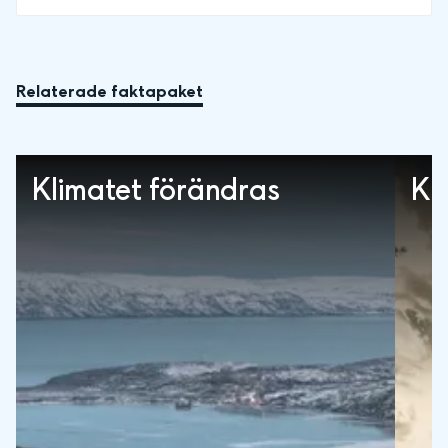
Relaterade faktapaket
Klimatet förändras
Kl