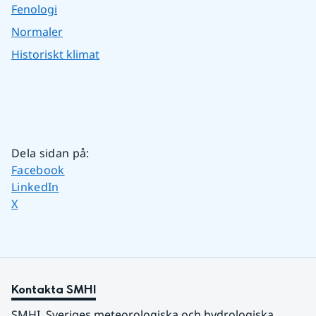
Fenologi
Normaler
Historiskt klimat
Dela sidan på
:
Dela sidan på
Facebook
Dela sidan på
LinkedIn
Dela sidan på
X
Kontakta SMHI
SMHI, Sveriges meteorologiska och hydrologiska 