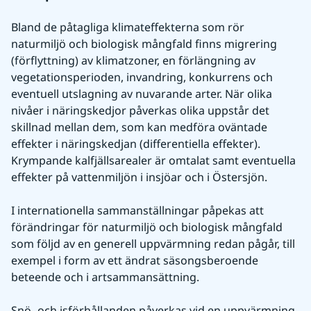
Bland de påtagliga klimateffekterna som rör 
naturmiljö och biologisk mångfald finns migrering 
(förflyttning) av klimatzoner, en förlängning av 
vegetationsperioden, invandring, konkurrens och 
eventuell utslagning av nuvarande arter. När olika 
nivåer i näringskedjor påverkas olika uppstår det 
skillnad mellan dem, som kan medföra oväntade 
effekter i näringskedjan (differentiella effekter). 
Krympande kalfjällsarealer är omtalat samt eventuella 
effekter på vattenmiljön i insjöar och i Östersjön.
I internationella sammanställningar påpekas att 
förändringar för naturmiljö och biologisk mångfald 
som följd av en generell uppvärmning redan pågår, till 
exempel i form av ett ändrat säsongsberoende 
beteende och i artsammansättning.
Snö- och isförhållanden påverkas vid en uppvärmning. 