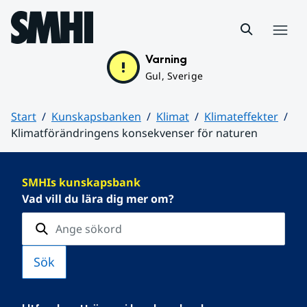
Hoppa till sidans innehåll
Meny
Varning
Gul, Sverige
Start
Kunskapsbanken
Klimat
Klimateffekter
Klimatförändringens konsekvenser för naturen
Huvudinnehåll
SMHIs kunskapsbank
Vad vill du lära dig mer om?