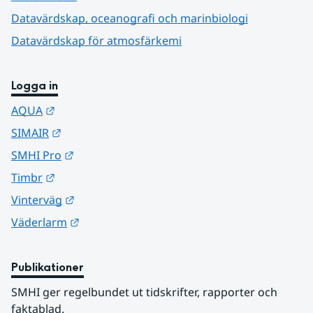
Datavärdskap, oceanografi och marinbiologi
Datavärdskap för atmosfärkemi
Logga in
Länk till annan webbplats.
AQUA
Länk till annan webbplats.
SIMAIR
Länk till annan webbplats.
SMHI Pro
Länk till annan webbplats.
Timbr
Länk till annan webbplats.
Vinterväg
Länk till annan webbplats.
Väderlarm
Publikationer
SMHI ger regelbundet ut tidskrifter, rapporter och 
faktablad.