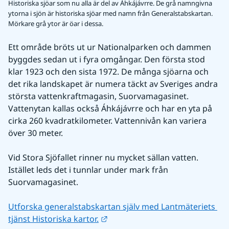
Historiska sjöar som nu alla är del av Áhkájávrre. De grå namngivna
ytorna i sjön är historiska sjöar med namn från Generalstabskartan.
Mörkare grå ytor är öar i dessa.
Ett område bröts ut ur Nationalparken och dammen 
byggdes sedan ut i fyra omgångar. Den första stod 
klar 1923 och den sista 1972. De många sjöarna och 
det rika landskapet är numera täckt av Sveriges andra 
största vattenkraftmagasin, Suorvamagasinet. 
Vattenytan kallas också Áhkájávrre och har en yta på 
cirka 260 kvadratkilometer. Vattennivån kan variera 
över 30 meter.
Vid Stora Sjöfallet rinner nu mycket sällan vatten. 
Istället leds det i tunnlar under mark från 
Suorvamagasinet. 
Utforska generalstabskartan själv med Lantmäteriets 
Länk till annan webbplats.
tjänst Historiska kartor.