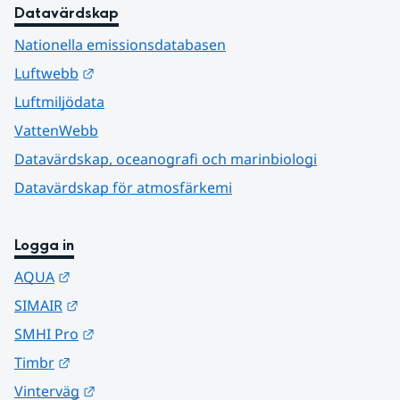
Datavärdskap
Nationella emissionsdatabasen
Länk till annan webbplats.
Luftwebb
Luftmiljödata
VattenWebb
Datavärdskap, oceanografi och marinbiologi
Datavärdskap för atmosfärkemi
Logga in
Länk till annan webbplats.
AQUA
Länk till annan webbplats.
SIMAIR
Länk till annan webbplats.
SMHI Pro
Länk till annan webbplats.
Timbr
Länk till annan webbplats.
Vinterväg