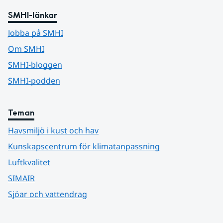
SMHI-länkar
Jobba på SMHI
Om SMHI
SMHI-bloggen
SMHI-podden
Teman
Havsmiljö i kust och hav
Kunskapscentrum för klimatanpassning
Luftkvalitet
SIMAIR
Sjöar och vattendrag