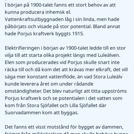
I början på 1900-talet fanns ett stort behov av att 
kunna producera inhemsk el. 
Vattenkraftsutbyggnaden låg i sin linda, men hade 
påbörjats och visade på stor potential. Bland annat 
hade Porjus kraftverk byggts 1915.
Elektrifieringen i början av 1900-talet ledde till en stor 
vilja till att starta olika projekt längs med Luleälven. 
Elen som producerades vid Porjus skulle snart inte 
räcka till och då kom det att krävas mer elkraft, det vill 
säga mer konstant vattenflöde, än vad Stora Luleälv 
kunde leverera året om under rådande 
omständigheter. Det blev naturligt att titta uppströms 
Porjus kraftverk och se potentialen i det vatten som 
kom från Stora Sjöfallet och Lilla Sjöfallet där 
Suorvadammen kom att byggas.
Det fanns ett visst motstånd för bygget av dammen, 
främst från miljörörelsen då man skulle behöva bygga 