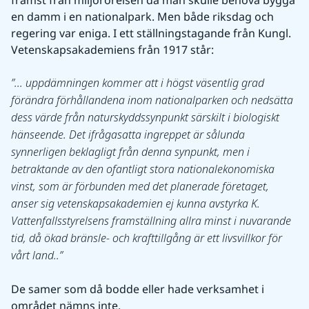
en damm i en nationalpark. Men både riksdag och 
regering var eniga. I ett ställningstagande från Kungl. 
Vetenskapsakademiens från 1917 står:
... uppdämningen kommer att i högst väsentlig grad 
förändra förhållandena inom nationalparken och nedsätta 
dess värde från naturskyddssynpunkt särskilt i biologiskt 
hänseende. Det ifrågasatta ingreppet är sålunda 
synnerligen beklagligt från denna synpunkt, men i 
betraktande av den ofantligt stora nationalekonomiska 
vinst, som är förbunden med det planerade företaget, 
anser sig vetenskapsakademien ej kunna avstyrka K. 
Vattenfallsstyrelsens framställning allra minst i nuvarande 
tid, då ökad bränsle- och krafttillgång är ett livsvillkor för 
vårt land..
De samer som då bodde eller hade verksamhet i 
området nämns inte. 