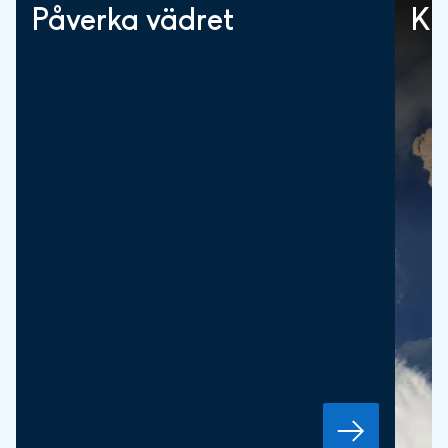
Påverka vädret
Kl