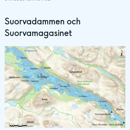
Suorvadammen och 
Suorvamagasinet