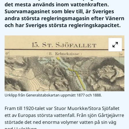
det mesta används inom vattenkraften. 
Suorvamagasinet som blev till, är Sveriges 
andra största regleringsmagasin efter Vänern 
och har Sveriges största regleringskapacitet.
Fö
Urklipp från Generalstabskartan uppmätt 1877 och 1888.
Fram till 1920-talet var Stuor Muorkke/Stora Sjöfallet 
ett av Europas största vattenfall. Från sjön Gårtjejàvrre 
störtade det ned enorma volymer vatten på sin väg 