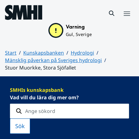
Hoppa till sidans innehåll
Meny
Varning
Gul, Sverige
Start
Kunskapsbanken
Hydrologi
Mänsklig påverkan på Sveriges hydrologi
Stuor Muorkke, Stora Sjöfallet
Huvudinnehåll
SMHIs kunskapsbank
Vad vill du lära dig mer om?