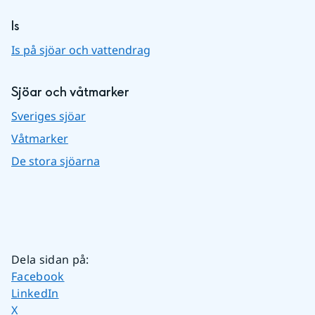
Is
Is på sjöar och vattendrag
Sjöar och våtmarker
Sveriges sjöar
Våtmarker
De stora sjöarna
Dela sidan på
:
Dela sidan på
Facebook
Dela sidan på
LinkedIn
Dela sidan på
X