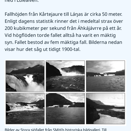
ned i Luleälven. 
Fallhöjden från Kårtejaure till Láŋas är cirka 50 meter. 
Enligt dagens statistik rinner det i medeltal strax över 
200 kubikmeter per sekund från Áhkájávrre på ett år. 
Vid högflöden torde fallet alltså ha varit en mäktig 
syn. Fallet bestod av fem mäktiga fall. Bilderna nedan 
visar hur det såg ut tidigt 1900-tal. 
Bilder av Stora sjöfallet från SMHIs historiska bildgalleri. Till