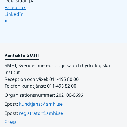
Dela sidan på
:
Dela sidan på
Facebook
Dela sidan på
LinkedIn
Dela sidan på
X
Kontakta SMHI
SMHI, Sveriges meteorologiska och hydrologiska 
institut
Reception och växel: 011-495 80 00
Telefon kundtjänst: 011-495 82 00
Organisationsnummer: 202100-0696
Epost: 
kundtjanst@smhi.se
Epost: 
registrator@smhi.se
Press