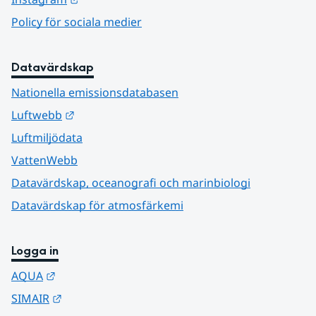
Policy för sociala medier
Datavärdskap
Nationella emissionsdatabasen
Länk till annan webbplats.
Luftwebb
Luftmiljödata
VattenWebb
Datavärdskap, oceanografi och marinbiologi
Datavärdskap för atmosfärkemi
Logga in
Länk till annan webbplats.
AQUA
Länk till annan webbplats.
SIMAIR