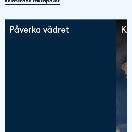
Relaterade faktapaket
Påverka vädret
Kl