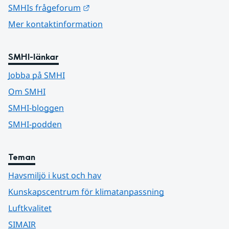
Länk till annan webbplats.
SMHIs frågeforum
Mer kontaktinformation
SMHI-länkar
Jobba på SMHI
Om SMHI
SMHI-bloggen
SMHI-podden
Teman
Havsmiljö i kust och hav
Kunskapscentrum för klimatanpassning
Luftkvalitet
SIMAIR