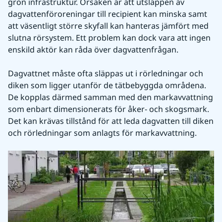
grön infrastruktur. Orsaken är att utsläppen av 
dagvattenföroreningar till recipient kan minska samt 
att väsentligt större skyfall kan hanteras jämfört med 
slutna rörsystem. Ett problem kan dock vara att ingen 
enskild aktör kan råda över dagvattenfrågan.
Dagvattnet måste ofta släppas ut i rörledningar och 
diken som ligger utanför de tätbebyggda områdena. 
De kopplas därmed samman med den markavvattning 
som enbart dimensionerats för åker- och skogsmark. 
Det kan krävas tillstånd för att leda dagvatten till diken 
och rörledningar som anlagts för markavvattning.