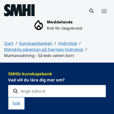
Hoppa till sidans innehåll
Meny
Meddelande
Risk för skogsbrand
Start
Kunskapsbanken
Hydrologi
Mänsklig påverkan på Sveriges hydrologi
Markavvattning - Så leds vatten bort
Huvudinnehåll
SMHIs kunskapsbank
Vad vill du lära dig mer om?