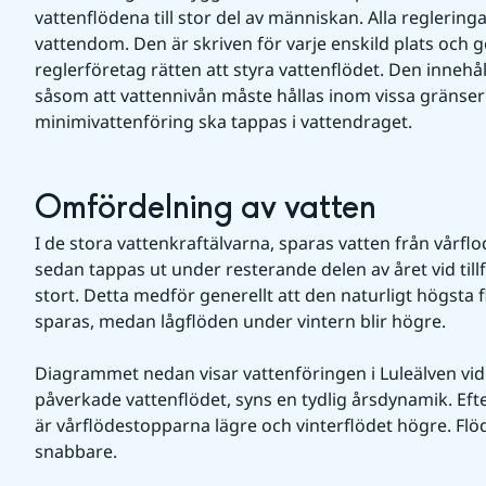
vattenflödena till stor del av människan. Alla regleringa
vattendom. Den är skriven för varje enskild plats och 
reglerföretag rätten att styra vattenflödet. Den innehåll
såsom att vattennivån måste hållas inom vissa gränser e
minimivattenföring ska tappas i vattendraget.
Omfördelning av vatten
I de stora vattenkraftälvarna, sparas vatten från vårflo
sedan tappas ut under resterande delen av året vid tillf
stort. Detta medför generellt att den naturligt högsta
sparas, medan lågflöden under vintern blir högre.
Diagrammet nedan visar vattenföringen i Luleälven vid
påverkade vattenflödet, syns en tydlig årsdynamik. Efte
är vårflödestopparna lägre och vinterflödet högre. Flö
snabbare.