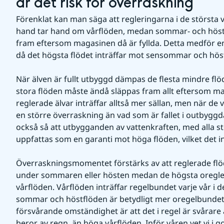
är det risk för överraskning
Förenklat kan man säga att regleringarna i de största va
hand tar hand om vårflöden, medan sommar- och höstf
fram eftersom magasinen då är fyllda. Detta medför en
då det högsta flödet inträffar mot sensommar och höst
När älven är fullt utbyggd dämpas de flesta mindre flöd
stora flöden måste ändå släppas fram allt eftersom maga
reglerade älvar inträffar alltså mer sällan, men när de 
en större överraskning än vad som är fallet i outbyggd
också så att utbygganden av vattenkraften, med alla s
uppfattas som en garanti mot höga flöden, vilket det int
Överraskningsmomentet förstärks av att reglerade flöd
under sommaren eller hösten medan de högsta oregler
vårflöden. Vårflöden inträffar regelbundet varje vår i d
sommar och höstflöden är betydligt mer oregelbunde
försvårande omständighet är att det i regel är svårare
beror av regn, än höga vårflöden. Inför våren vet vi i g