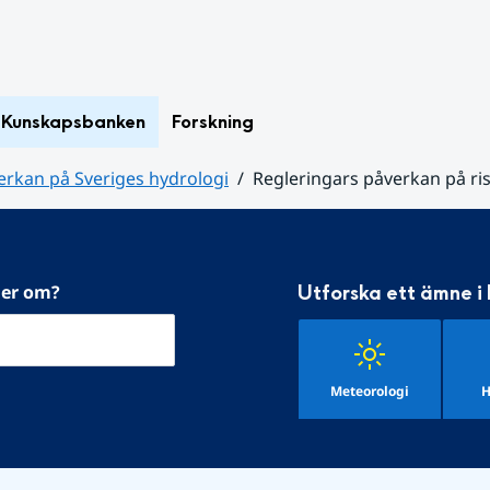
Kunskapsbanken
Forskning
erkan på Sveriges hydrologi
Regleringars påverkan på ri
mer om?
Utforska ett ämne i
Meteorologi
H