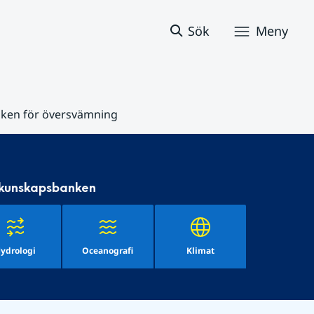
Sök
Meny
sken för översvämning
 kunskapsbanken
ydrologi
Oceanografi
Klimat