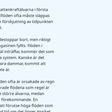
ttenkraftälvarna i första 
löden ofta måste släppas 
 förskjutning av tidpunkten 
. 
estoppar bort, men riktigt 
sinen fyllts. Flöden i 
väl inträffar, kommer det som 
a system. Kanske är det 
tora dammar, kommit att 
e är. 
en ofta är orsakade av regn 
ade flödena som regel är 
e större älvarna, medan 
t förekommande. En 
 att förutse höga flöden som 
od tid om det ligger mycket 