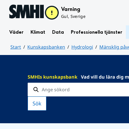
Hoppa till sidans innehåll
Varning
Gul, Sverige
Väder
Klimat
Data
Professionella tjänster
Start
Kunskapsbanken
Hydrologi
Mänsklig påv
Huvudinnehåll
SMHIs kunskapsbank
Vad vill du lära dig 