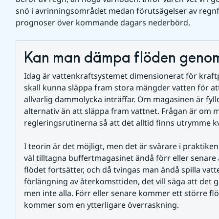
snö i avrinningsområdet medan förutsägelser av regnf
prognoser över kommande dagars nederbörd.
Kan man dämpa flöden genom 
Idag är vattenkraftsystemet dimensionerat för kraft
skall kunna släppa fram stora mängder vatten för att
allvarlig dammolycka inträffar. Om magasinen är fylld
alternativ än att släppa fram vattnet. Frågan är om 
regleringsrutinerna så att det alltid finns utrymme k
I teorin är det möjligt, men det är svårare i praktiken.
väl tilltagna buffertmagasinet ändå förr eller senare ä
flödet fortsätter, och då tvingas man ändå spilla vatte
förlängning av återkomsttiden, det vill säga att det g
men inte alla. Förr eller senare kommer ett större flö
kommer som en ytterligare överraskning. 