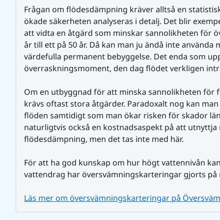
Frågan om flödesdämpning kräver alltså en statistis
ökade säkerheten analyseras i detalj. Det blir exemp
att vidta en åtgärd som minskar sannolikheten för ö
år till ett på 50 år. Då kan man ju ändå inte använda
värdefulla permanent bebyggelse. Det enda som uppn
överraskningsmoment, den dag flödet verkligen inträ
Om en utbyggnad för att minska sannolikheten för fl
krävs oftast stora åtgärder. Paradoxalt nog kan man 
flöden samtidigt som man ökar risken för skador läng
naturligtvis också en kostnadsaspekt på att utnyttja
flödesdämpning, men det tas inte med här. 
För att ha god kunskap om hur högt vattennivån kan s
vattendrag har översvämningskarteringar gjorts på m
Läs mer om översvämningskarteringar på Översväm