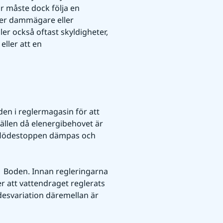
r måste dock följa en 
ger dammägare eller 
er också oftast skyldigheter, 
ller att en 
den i reglermagasin för att 
ällen då elenergibehovet är 
 flödestoppen dämpas och 
  Boden. Innan regleringarna 
r att vattendraget reglerats 
desvariation däremellan är 