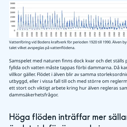
Vattenföring vid Bodens kraftverk för perioden 1920 till 1990. Älven b
talet vilket avspeglas på vattenflödena.
Samspelet med naturen finns dock kvar och det ställs p
fyllda och vatten måste tappas förbi dammarna. Då ka
villkor gäller. Flödet i älven blir av samma storleksordn
utbyggd, eller i vissa fall till och med större om regler
ett stort och viktigt arbete kring hur älven regleras sam
dammsäkerhetsfrågor.
Höga flöden inträffar mer sällan