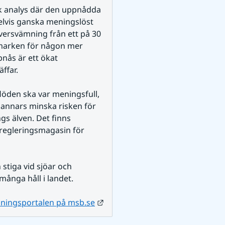
k analys där den uppnådda 
elvis ganska meningslöst 
versvämning från ett på 30 
 marken för någon mer 
ås är ett ökat 
ffar. 
öden ska var meningsfull, 
annars minska risken för 
s älven. Det finns 
 regleringsmagasin för 
tiga vid sjöar och 
ånga håll i landet.
Länk till annan webbplats.
ningsportalen på msb.se