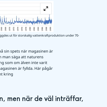
Förstora bilden
yggdes ut för storskalig vattenkraftproduktion under 70-
å sin spets när magasinen är 
n man säga att naturens 
ing som om älven inte varit 
magasinen är fyllda. Här pågår 
t kring 
, men när de väl inträffar, 