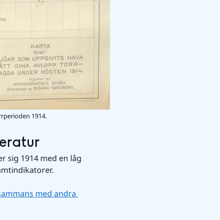
rrperioden 1914.
eratur
r sig 1914 med en låg 
mtindikatorer.
llsammans med andra 