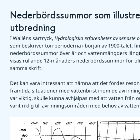
Nederbördssummor som illustrer
utbredning
I Walléns särtryck, 
som beskriver torrperioderna i början av 1900-talet, f
nederbördssummor över år och vattenmängders långti
visas rullande 12-månaders nederbördssummor för oli
samma skrift.
Det kan vara intressant att nämna att det fördes reson
framtida situationer med vattenbrist inom de avrinni
var viktig, skulle kunna avhjälpas med att vatten från 
varit riklig till avrinningsområden med behov av vatten