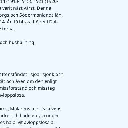
14 (1913-1915), 1921 (1920-
varit näst värst. Denna 
rgs och Södermanlands län. 
. År 1914 ska flödet i Dal- 
 torka.
 och hushållning.
ttenståndet i sjöar sjönk och 
kät och även om den enligt 
e missförstånd och misstag 
 avloppslösa.
röms, Mälarens och Dalälvens 
ndre och hade en yta under 
s ha blivit avloppslösa är 