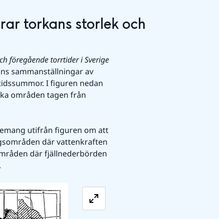
ar torkans storlek och 
Hydrologiska erfarenheter av senaste och föregående torrtider i Sverige 
inns sammanställningar av 
dssummor. I figuren nedan 
ka områden tagen från 
emang utifrån figuren om att 
ngsområden där vattenkraften 
områden där fjällnederbörden 
.
Förstora bilden