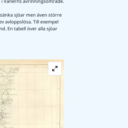
n i Vänerns avrinningsområde.
 sänka sjöar men även större 
v avloppslösa. Till exempel 
. En tabell över alla sjöar 
Förstora bilden