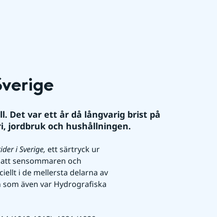
Sverige
. Det var ett år då långvarig brist på 
i, jordbruk och hushållningen.
der i Sverige, 
ett särtryck ur 
s att sensommaren och 
ellt i de mellersta delarna av 
én som även var Hydrografiska 