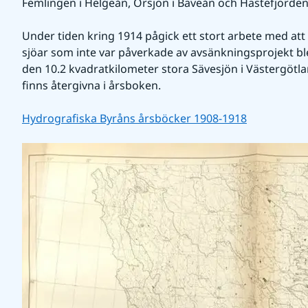
Femlingen i Helgeån, Örsjön i Bäveån och Hästefjorde
Under tiden kring 1914 pågick ett stort arbete med att
sjöar som inte var påverkade av avsänkningsprojekt ble
den 10.2 kvadratkilometer stora Sävesjön i Västergötland
finns återgivna i årsboken.
Hydrografiska Byråns årsböcker 1908-1918