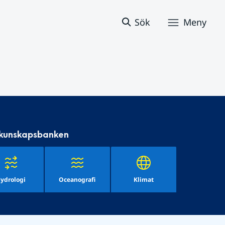
Sök
Meny
 kunskapsbanken
ydrologi
Oceanografi
Klimat