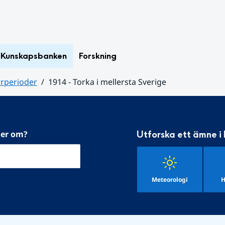
Kunskapsbanken
Forskning
rrperioder
1914 - Torka i mellersta Sverige
mer om?
Utforska ett ämne i
Meteorologi
H