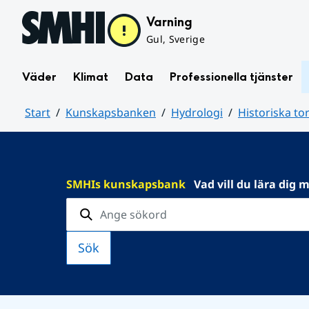
Hoppa till sidans innehåll
Varning
Gul, Sverige
Väder
Klimat
Data
Professionella tjänster
Start
Kunskapsbanken
Hydrologi
Historiska to
Huvudinnehåll
SMHIs kunskapsbank
Vad vill du lära dig 