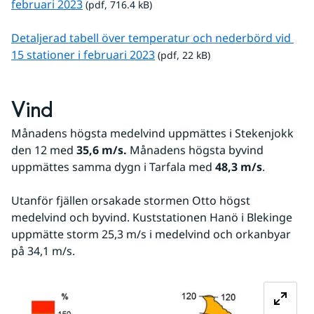
pdf, 716.4 kB.
februari 2023
 (pdf, 716.4 kB)
Detaljerad tabell över temperatur och nederbörd vid 
pdf, 22 kB.
15 stationer i februari 2023
 (pdf, 22 kB)
Vind
Månadens högsta medelvind uppmättes i Stekenjokk 
den 12 med 
35,6 m/s. 
Månadens högsta byvind 
uppmättes samma dygn i Tarfala med 
48,3 m/s
.
Utanför fjällen orsakade stormen Otto högst 
medelvind och byvind. Kuststationen Hanö i Blekinge 
uppmätte storm 25,3 m/s i medelvind och orkanbyar 
på 34,1 m/s.
Fö