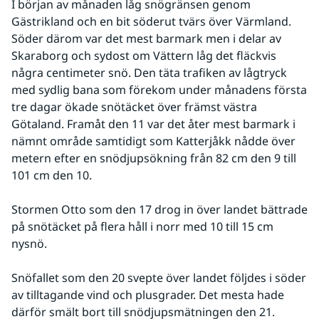
I början av månaden låg snögränsen genom 
Gästrikland och en bit söderut tvärs över Värmland. 
Söder därom var det mest barmark men i delar av 
Skaraborg och sydost om Vättern låg det fläckvis 
några centimeter snö. Den täta trafiken av lågtryck 
med sydlig bana som förekom under månadens första 
tre dagar ökade snötäcket över främst västra 
Götaland. Framåt den 11 var det åter mest barmark i 
nämnt område samtidigt som Katterjåkk nådde över 
metern efter en snödjupsökning från 82 cm den 9 till 
101 cm den 10.
Stormen Otto som den 17 drog in över landet bättrade 
på snötäcket på flera håll i norr med 10 till 15 cm 
nysnö.
Snöfallet som den 20 svepte över landet följdes i söder 
av tilltagande vind och plusgrader. Det mesta hade 
därför smält bort till snödjupsmätningen den 21. 