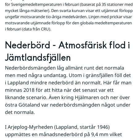
för Sverigemedeltemperaturen i februari (baserat på 35 stationer med
mycket långa mätserier). Den svarta kurvan visar ett utjämnat förlopp
ungefär motsvarande tio-åriga medelvärden. Linjen med prickar visar
motsvarande utjämnade förlopp för den globala medeltemperaturen
i februari (data från CRU).
Nederbörd - Atmosfärisk flod i 
Jämtlandsfjällen
Nederbördsmängden låg allmänt runt det normala 
men med några undantag. Utom i gränsfjällen föll det 
i Lappland mindre nederbörd än normalt. Här får man 
minnas 2018 för att hitta när det senast var ett 
liknande scenario. Även kring Hjälmaren och ner över 
östra Götaland var nederbördsmängden något under 
det normala.
I Arjeplog-Myrheden (Lappland, startår 1946) 
uppmättes en månadsnederbörd på 9,4 mm vilket 