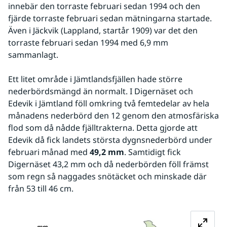
innebär den torraste februari sedan 1994 och den 
fjärde torraste februari sedan mätningarna startade. 
Även i Jäckvik (Lappland, startår 1909) var det den 
torraste februari sedan 1994 med 6,9 mm 
sammanlagt.
Ett litet område i Jämtlandsfjällen hade större 
nederbördsmängd än normalt. I Digernäset och 
Edevik i Jämtland föll omkring två femtedelar av hela 
månadens nederbörd den 12 genom den atmosfäriska 
flod som då nådde fjälltrakterna. Detta gjorde att 
Edevik då fick landets största dygnsnederbörd under 
februari månad med 
49,2 mm
. Samtidigt fick 
Digernäset 43,2 mm och då nederbörden föll främst 
som regn så naggades snötäcket och minskade där 
från 53 till 46 cm.
Fö