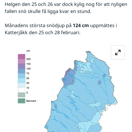
Helgen den 25 och 26 var dock kylig nog för att nyligen 
fallen snö skulle få ligga kvar en stund.
Månadens största snödjup på 
124 cm
 uppmättes i 
Katterjåkk den 25 och 28 februari.
Fö