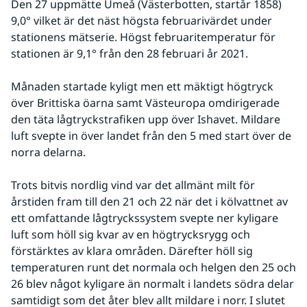
Den 27 uppmätte Umeå (Västerbotten, startår 1858) 
9,0° vilket är det näst högsta februarivärdet under 
stationens mätserie. Högst februaritemperatur för 
stationen är 9,1° från den 28 februari år 2021.
Månaden startade kyligt men ett mäktigt högtryck 
över Brittiska öarna samt Västeuropa omdirigerade 
den täta lågtryckstrafiken upp över Ishavet. Mildare 
luft svepte in över landet från den 5 med start över de 
norra delarna.
Trots bitvis nordlig vind var det allmänt milt för 
årstiden fram till den 21 och 22 när det i kölvattnet av 
ett omfattande lågtryckssystem svepte ner kyligare 
luft som höll sig kvar av en högtrycksrygg och 
förstärktes av klara områden. Därefter höll sig 
temperaturen runt det normala och helgen den 25 och 
26 blev något kyligare än normalt i landets södra delar 
samtidigt som det åter blev allt mildare i norr. I slutet 