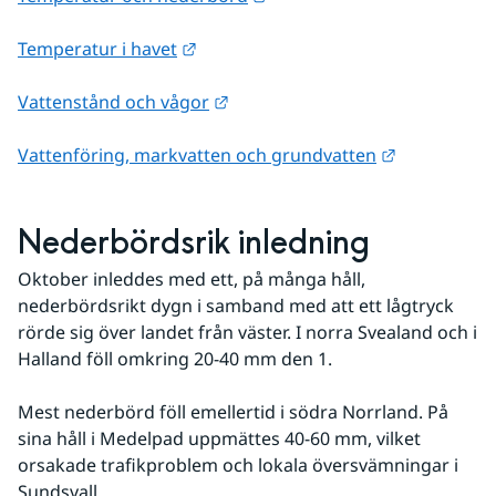
Länk till annan webbplats.
Temperatur i havet
Länk till annan webbplats.
Vattenstånd och vågor
Länk till an
Vattenföring, markvatten och grundvatten
Nederbördsrik inledning
Oktober inleddes med ett, på många håll, 
nederbördsrikt dygn i samband med att ett lågtryck 
rörde sig över landet från väster. I norra Svealand och i 
Halland föll omkring 20-40 mm den 1. 
Mest nederbörd föll emellertid i södra Norrland. På 
sina håll i Medel­pad uppmättes 40-60 mm, vilket 
orsakade trafikproblem och lokala översvämningar i 
Sundsvall. 