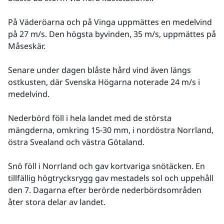
På Väderöarna och på Vinga uppmättes en medelvind 
på 27 m/s. Den högsta byvinden, 35 m/s, uppmättes på 
Måseskär. 
Senare under dagen blåste hård vind även längs 
ostkusten, där Svenska Högarna noterade 24 m/s i 
medelvind. 
Nederbörd föll i hela landet med de största 
mängderna, omkring 15-30 mm, i nordöstra Norrland, 
östra Svealand och västra Götaland.
Snö föll i Norrland och gav kortvariga snötäcken. En 
tillfällig högtrycksrygg gav mestadels sol och uppehåll 
den 7. Dagarna efter berörde nederbördsområden 
åter stora delar av landet.
Fö