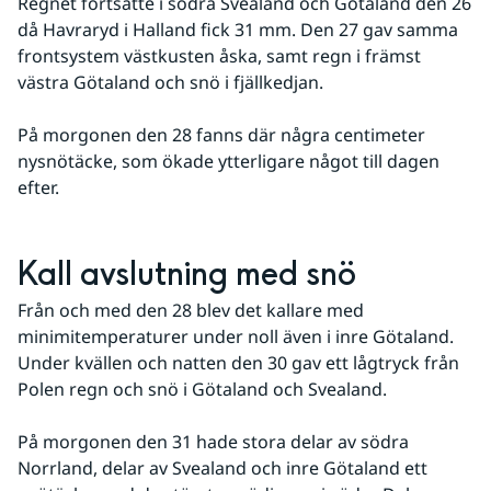
Regnet fortsatte i södra Svealand och Götaland den 26 
då Havraryd i Halland fick 31 mm. Den 27 gav samma 
frontsystem västkusten åska, samt regn i främst 
västra Götaland och snö i fjällkedjan. 
På morgonen den 28 fanns där några centimeter 
nysnötäcke, som ökade ytterligare något till dagen 
efter.
Kall avslutning med snö
Från och med den 28 blev det kallare med 
minimitemperaturer under noll även i inre Götaland. 
Under kvällen och natten den 30 gav ett lågtryck från 
Polen regn och snö i Götaland och Svealand. 
På morgonen den 31 hade stora delar av södra 
Norrland, delar av Svealand och inre Götaland ett 