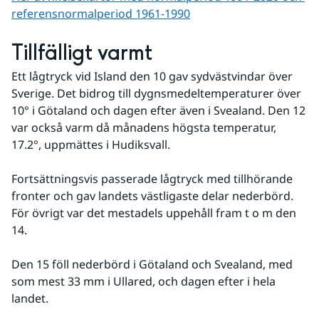
referens­normalperiod 1961-1990
Tillfälligt varmt
Ett lågtryck vid Island den 10 gav sydväst­vindar över 
Sverige. Det bidrog till dygnsmedeltemperaturer över 
10° i Götaland och dagen efter även i Svealand. Den 12 
var också varm då månadens högsta temperatur, 
17.2°, uppmättes i Hudiksvall. 
Fortsättningsvis passerade lågtryck med tillhörande 
fronter och gav landets västligaste delar nederbörd. 
För övrigt var det mestadels uppehåll fram t o m den 
14. 
Den 15 föll nederbörd i Götaland och Svealand, med 
som mest 33 mm i Ullared, och dagen efter i hela 
landet. 