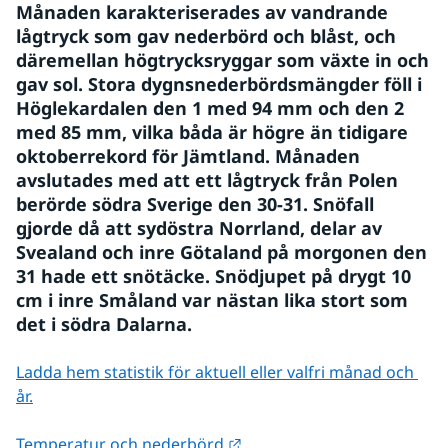
Månaden karakteriserades av vandrande 
lågtryck som gav nederbörd och blåst, och 
däremellan högtrycksryggar som växte in och 
gav sol. Stora dygnsnederbördsmängder föll i 
Höglekardalen den 1 med 94 mm och den 2 
med 85 mm, vilka båda är högre än tidigare 
oktoberrekord för Jämtland. Månaden 
avslutades med att ett lågtryck från Polen 
berörde södra Sverige den 30-31. Snöfall 
gjorde då att sydöstra Norrland, delar av 
Svealand och inre Götaland på morgonen den 
31 hade ett snötäcke. Snödjupet på drygt 10 
cm i inre Småland var nästan lika stort som 
det i södra Dalarna.
Ladda hem statistik för aktuell eller valfri månad och 
år.
Länk till annan webbplats.
Temperatur och nederbörd