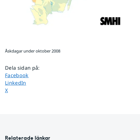
Åskdagar under oktober 2008
Dela sidan på
:
Dela sidan på
Facebook
Dela sidan på
LinkedIn
Dela sidan på
X
Relaterade länkar