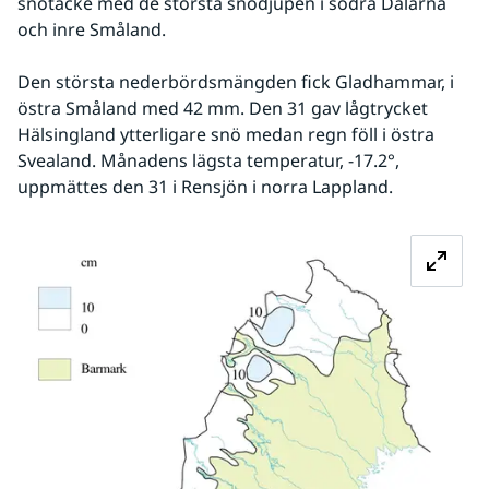
snötäcke med de största snödjupen i södra Dalarna 
och inre Småland. 
Den största nederbördsmängden fick Gladhammar, i 
östra Småland med 42 mm. Den 31 gav lågtrycket 
Hälsingland ytterligare snö medan regn föll i östra 
Svealand. Månadens lägsta temperatur, -17.2°, 
uppmättes den 31 i Rensjön i norra Lappland.
Fö