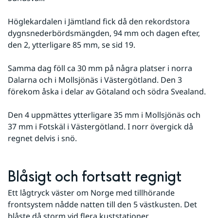
Höglekardalen i Jämtland fick då den rekordstora 
dygnsnederbördsmängden, 94 mm och dagen efter, 
den 2, ytterligare 85 mm, se sid 19. 
Samma dag föll ca 30 mm på några platser i norra 
Dalarna och i Mollsjönäs i Västergötland. Den 3 
förekom åska i delar av Götaland och södra Svealand. 
Den 4 uppmättes ytterligare 35 mm i Mollsjönäs och 
37 mm i Fotskäl i Västergötland. I norr övergick då 
regnet delvis i snö.
Blåsigt och fortsatt regnigt
Ett lågtryck väster om Norge med tillhörande 
frontsystem nådde natten till den 5 västkusten. Det 
blåste då storm vid flera kuststationer. 