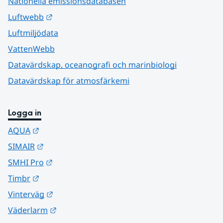
Nationella emissionsdatabasen
Länk till annan webbplats.
Luftwebb
Luftmiljödata
VattenWebb
Datavärdskap, oceanografi och marinbiologi
Datavärdskap för atmosfärkemi
Logga in
Länk till annan webbplats.
AQUA
Länk till annan webbplats.
SIMAIR
Länk till annan webbplats.
SMHI Pro
Länk till annan webbplats.
Timbr
Länk till annan webbplats.
Vinterväg
Länk till annan webbplats.
Väderlarm