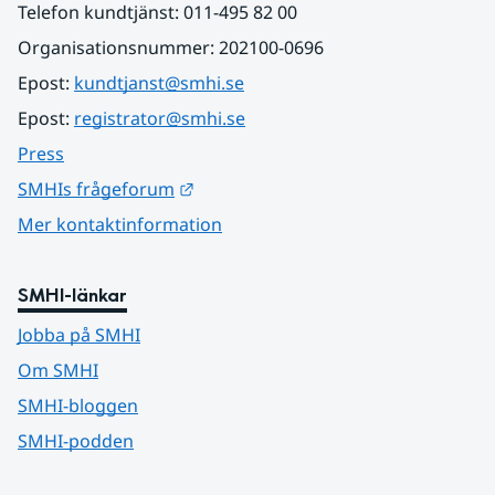
Telefon kundtjänst: 011-495 82 00
Organisationsnummer: 202100-0696
Epost: 
kundtjanst@smhi.se
Epost: 
registrator@smhi.se
Press
Länk till annan webbplats.
SMHIs frågeforum
Mer kontaktinformation
SMHI-länkar
Jobba på SMHI
Om SMHI
SMHI-bloggen
SMHI-podden