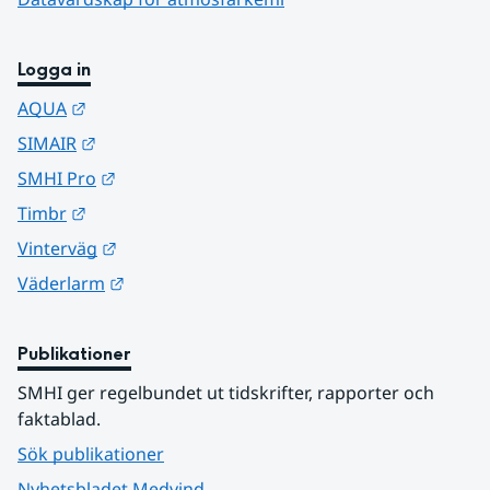
Logga in
Länk till annan webbplats.
AQUA
Länk till annan webbplats.
SIMAIR
Länk till annan webbplats.
SMHI Pro
Länk till annan webbplats.
Timbr
Länk till annan webbplats.
Vinterväg
Länk till annan webbplats.
Väderlarm
Publikationer
SMHI ger regelbundet ut tidskrifter, rapporter och 
faktablad.
Sök publikationer
Nyhetsbladet Medvind