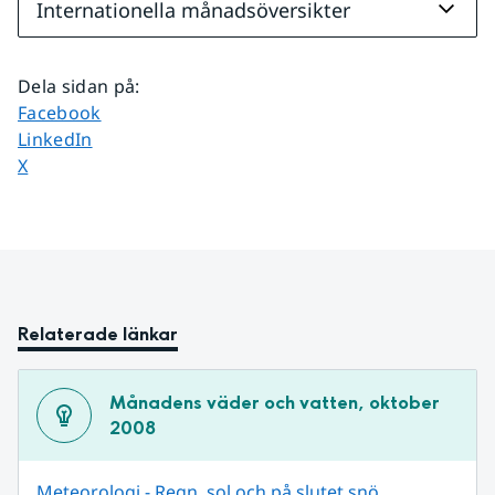
Internationella månadsöversikter
Dela sidan på
:
Dela sidan på
Facebook
Dela sidan på
LinkedIn
Dela sidan på
X
Relaterade länkar
Månadens väder och vatten, oktober 
2008
Meteorologi - Regn, sol och på slutet snö