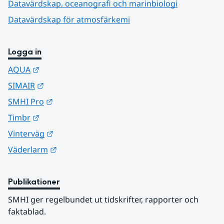
Datavärdskap, oceanografi och marinbiologi
Datavärdskap för atmosfärkemi
Logga in
Länk till annan webbplats.
AQUA
Länk till annan webbplats.
SIMAIR
Länk till annan webbplats.
SMHI Pro
Länk till annan webbplats.
Timbr
Länk till annan webbplats.
Vinterväg
Länk till annan webbplats.
Väderlarm
Publikationer
SMHI ger regelbundet ut tidskrifter, rapporter och 
faktablad.