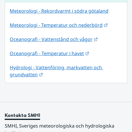
Meteorologi - Rekordvarmt i södra götaland
Länk till 
Meteorologi - Temperatur och nederbörd
Länk till annan
Oceanografi - Vattenstånd och vågor
Länk till annan web
Oceanografi - Temperatur i havet
Hydrologi - Vattenföring, markvatten och 
Länk till annan webbplats.
grundvatten
Kontakta SMHI
SMHI, Sveriges meteorologiska och hydrologiska 