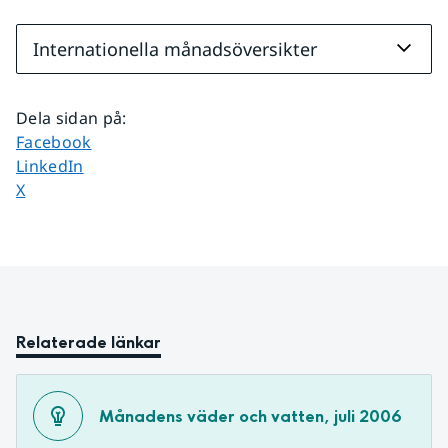
Internationella månadsöversikter
Dela sidan på
:
Dela sidan på
Facebook
Dela sidan på
LinkedIn
Dela sidan på
X
Relaterade länkar
Månadens väder och vatten, juli 2006